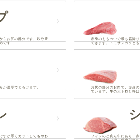
プ
からお尻の部分です。鉄分豊
赤身のももの中で最も霜降り
めです
できます。トモサンカクとも
角
みが濃厚でとろけます。
お尻の部分のお肉で、赤身の
ています。牛の大トロと呼ば
レ
ですが厚くカットしてもやわ
フィレのど真ん中にあり、赤
ます。
しか取れない極上稀少部位で