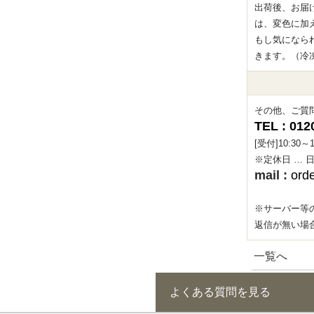
出荷後、お届
は、変色に加
もし気になら
きます。（冷
その他、ご質
TEL : 012
[受付]10:30
※定休日 … 
mail :
ord
※サーバー等
返信が無い場
一覧へ
よくある質問を見る