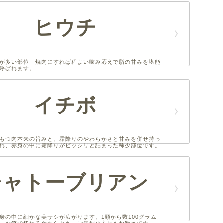
ヒウチ
が多い部位 焼肉にすれば程よい噛み応えで脂の甘みを堪能
呼ばれます。
イチボ
もつ肉本来の旨みと、霜降りのやわらかさと甘みを併せ持っ
れ、赤身の中に霜降りがビッシリと詰まった稀少部位です。
シャトーブリアン
身の中に細かな美サシが広がります。1頭から数100グラム
、お箸で切れるやわらかさ。ご年配の方にもお勧めです。