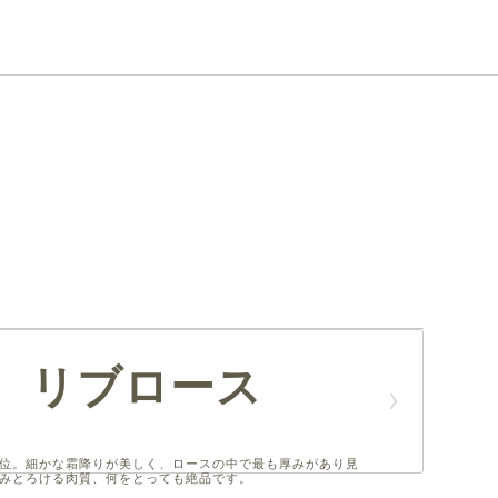
リブロース
位。細かな霜降りが美しく、ロースの中で最も厚みがあり見
みとろける肉質、何をとっても絶品です。