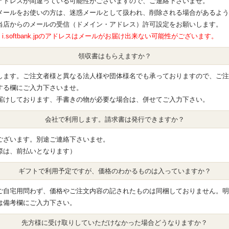
アドレスが間違っている可能性がございますので、ご連絡下さいませ。
メールをお使いの方は、迷惑メールとして扱われ、削除される場合があるよう
当店からのメールの受信（ドメイン・アドレス）許可設定をお願いします。
com・i.softbank.jpのアドレスはメールがお届け出来ない可能性がございます。
領収書はもらえますか？
します。ご注文者様と異なる法人様や団体様名でも承っておりますので、ご注
する欄にご入力下さいませ。
届けしております、手書きの物が必要な場合は、併せてご入力下さい。
会社で利用します。請求書は発行できますか？
ございます。別途ご連絡下さいませ。
際は、前払いとなります）
ギフトで利用予定ですが、価格のわかるものは入っていますか？
ご自宅用問わず、価格やご注文内容の記されたものは同梱しておりません。明
は備考欄にご入力下さい。
先方様に受け取りしていただけなかった場合どうなりますか？