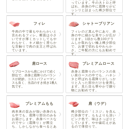
っています。牛の大トロと呼
ばれ、赤身の中に霜降りがビ
ッシリと詰まった稀少部位で
す。
フィレ
シャトーブリアン
牛肉の中で最もやわらかいと
フィレのど真ん中にあり、赤
言われるフィレ。断面は小さ
身の中に細かな美サシが広が
いですが厚くカットしてもや
ります。1頭から数100グラ
わらかく、キメ細かく滑らか
ムしか取れない極上稀少部位
な舌触りで肉の女王と呼ばれ
で、お箸で切れるやわらか
ています。
さ。ご年配の方にもお勧めで
す。
肩ロース
プレミアムロース
リブロースから肩にかけて続く
赤身と霜降りのバランスの良
部位で、赤身と霜降りのバラン
い肩ロースの中でも、ハネシ
スが絶妙。コストパフォーマン
タと呼ばれる霜降りがしっか
スも良く、当店のすき焼き1番人
りと入った部分だけを使用し
気です。
ます。見た目も華やかで贈り
物にお勧めです。
プレミアムもも
肩（ウデ）
肉本来の旨みが強い赤身のも
稀少部位の「ミスジ」を含ん
も中でも、霜降り部分のみを
だ赤身です。ももよりも淡い
お届けします。赤身ベースな
ピンク色で、味はさっぱりと
のでサシ（霜降り）が際立
しています。やや歯応えがあ
ち、しかしながら食べるとあ
るので薄切りで。