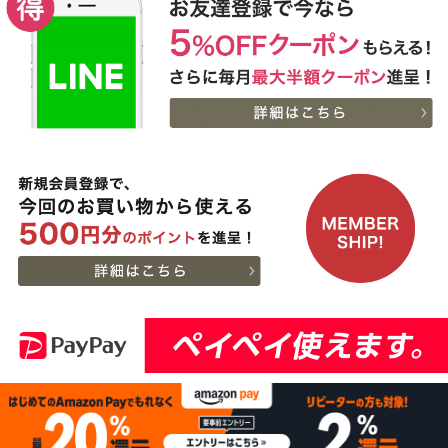
１万５千円
21:18:00
2026-
【送料無料】[ギフト]A5
10
08-06
兵庫県
等級神戸牛ハンバーグス
21:05:00
テーキ 150ｇ×5個
2026-
[ギフト] A5等級神戸牛
11
08-06
栃木県
ランプすきやき 200ｇ~
17:45:00
１ｋｇ
2026-
[ギフト] A5等級神戸牛
12
08-06
千葉県
ランプステーキ 200ｇ
15:51:00
~1kg
2026-
[ギフト] A5等級神戸牛
13
08-06
千葉県
イチボステーキ 150ｇ(1
15:51:00
枚)
2026-
[ギフト]A5等級 神戸牛
14
08-06
大阪府
プレミアムセット（プレ
13:58:00
ミアムロース[200g]・プ
2026-
レミアムもも[200g]）ス
出産内祝に命名札 大
15
08-06
大阪府
ライス肉
切なお名前のお披露目に
13:58:00
（商品と一緒にご購入下