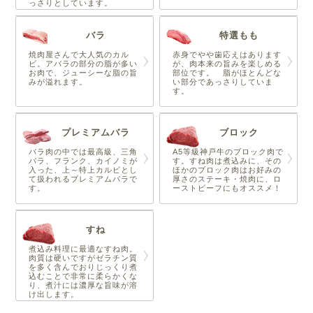
っさりとしています。
バラ
特選もも
焼肉屋さんで大人気のカル
赤身でやや歯応えはあります
ビ。アバラの部分の脂が多い
が、肉本来の旨みを楽しめる
お肉で、ジューシーな脂の旨
部位です。 脂がほとんどな
みが溢れます。
い部分であっさりしていま
す。
プレミアムバラ
ブロック
バラ肉の中では最高級、三角
A5等級神戸牛のブロック肉で
バラ、フランク、カイノミが
す。すね肉は煮込みに、その
入った、上～特上カルビとし
ほかのブロック肉はお好みの
て扱われるプレミアムバラで
厚さのステーキ・焼肉に、ロ
す。
ーストビーフにもオススメ！
すね
煮込み料理に最適なすね肉。
肉質は硬いですがゼラチン質
を多く含んでおりじっくり煮
込むことで非常に柔らかくな
り、煮汁には濃厚な旨味が溶
け出します。