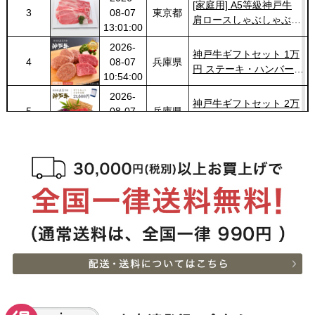
[家庭用] A5等級神戸牛
3
08-07
東京都
肩ロースしゃぶしゃぶ
13:01:00
200g〜1kg
2026-
神戸牛ギフトセット 1万
4
08-07
兵庫県
円 ステーキ・ハンバーグ
10:54:00
（ランプ100ｇ×2枚・ハ
2026-
ンバーグ150ｇ×4個）
神戸牛ギフトセット 2万
5
08-07
兵庫県
円 すきやき（リブロー
10:54:00
ス・肩ロース・ランプ）
2026-
600g
[お徳用]アウトレット A5
6
08-07
栃木県
等級神戸牛 焼肉・BBQ
07:20:00
セット (500g・1kg・
2026-
1.5kg)
神戸牛ギフトセット 8千
7
08-06
広島県
円 しゃぶしゃぶ（バラ・
22:23:00
プレミアム霜降りもも）
2026-
400g
神戸牛カタログギフト
8
08-06
熊本県
８千円
21:40:00
2026-
神戸牛カタログギフト
9
08-06
兵庫県