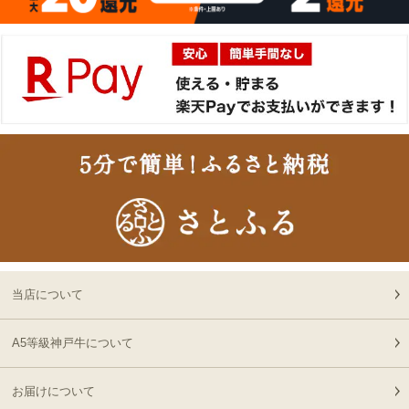
2026-
さい）
16
08-06
大阪府
贈り物に最適な高級桐箱
13:58:00
2026-
神戸牛ギフトセット 1万
17
08-06
大阪府
円 赤身セット すきやき
13:18:00
（かた（ウデ）・プレミ
2026-
アム霜降りもも）450g
出産内祝に命名札 大
18
08-06
大阪府
切なお名前のお披露目に
13:18:00
（商品と一緒にご購入下
2026-
さい）
神奈川
神戸牛カタログギフト
19
08-06
県
８千円
12:40:00
2026-
神戸牛食べ比べセット 焼
20
08-06
東京都
肉懐石「極」◆焼肉
当店について
11:40:00
2026-
神戸牛カタログギフト
A5等級神戸牛について
21
08-06
兵庫県
１万５千円
06:55:00
お届けについて
2026-
[お徳用]A5等級 神戸牛