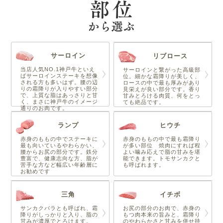
サーロイン
リブロース
当店人気NO.1神戸牛といえ
サーロインと繋がった高級部
ばサーロインステーキを想像
位。細かな霜降りが美しく、
される方も多いはず。腰の辺
ロースの中で最も厚みがあり
りの霜降りが入りやすい部分
見栄えが良い部分です。香り
で、上質な脂はあっさりと甘
甘みとろける肉質、何をとっ
く、まさに神戸牛のイメージ
ても絶品です。
通りのお肉です。
ランプ
ヒウチ
赤身のももの中でステーキに
赤身のももの中で最も霜降り
最も向いているやわらかい、
が多い部位 焼肉にすれば程
腰からお尻の部分です。鉄分
よい噛み応えで脂の甘みを堪
豊富で、健康志向な方、脂が
能できます。トモサンカクと
苦手な方など幅広い年齢層に
も呼ばれます。
お勧めです
三角
イチボ
サンカクバラとも呼ばれ、霜
お尻の部分のお肉で、赤身の
降りがしっかりと入り、脂の
もつ肉本来の旨みと、霜降り
甘みが濃厚でとろけます。
のやわらかさと甘みを併せ持