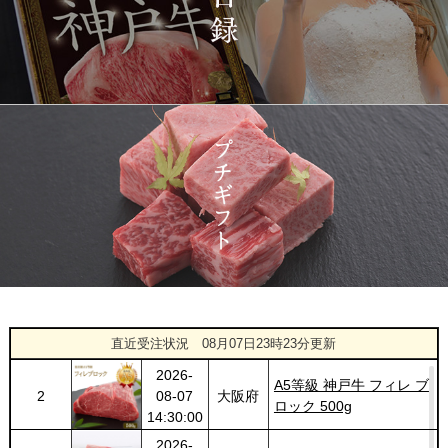
2026-
神戸牛 食べ比べお重 二
1423
03-14
大分県
段
22:21:00
2026-
神戸牛目録 選べるセッ
1424
03-14
大阪府
ト １万円 2個セット
20:55:00
2026-
神奈川
[訳あり][家庭用] A5等級
1425
03-14
県
神戸牛 サーロインステー
20:48:00
キ 200g
2026-
神戸牛カタログギフト
1426
03-14
福岡県
１万円
18:00:00
2026-
神戸牛目録 選べるセッ
1
08-07
新潟県
ト １万５千円
直近受注状況
08月07日23時23分更新
18:25:00
2026-
A5等級 神戸牛 フィレ ブ
2
08-07
大阪府
ロック 500g
14:30:00
2026-