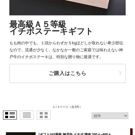
最高級Ａ５等級
イチボステーキギフト
もも肉の中でも、１頭からわずか５kgほどしか取れない希少部位
なので、流通が少なく、なかなか一般のご家庭では味わえない神
戸牛のイチボステーキは、特別な贈り物に最適です。
ご購入はこちら
1 / 1ページ
（全3件）
[ギフト]A5等級 神戸牛 イチボ 焼肉 200ｇ~400ｇ