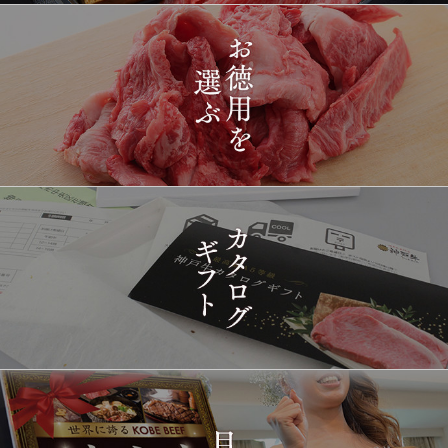
2026-
[ギフト] A5等級神戸牛
1417
03-15
長野県
プレミアム霜降りももす
17:26:00
きやき 200g~1kg
2026-
神戸牛目録 選べるセッ
1418
03-15
東京都
ト ８千円
16:35:00
2026-
[訳あり][家庭用] A5等級
1419
03-15
兵庫県
神戸牛 フィレステーキ
14:10:00
2026-
[家庭用] A5等級神戸牛
1420
03-15
兵庫県
シャトーブリアンステー
14:10:00
キ 150ｇ(1枚)
2026-
神戸牛ギフトセット 1万
1421
03-15
東京都
5千円 焼肉（肩ロース・
12:23:00
プレミアムもも）650g
2026-
神戸牛カタログギフト
1422
03-15
宮城県
１万円
08:48:00