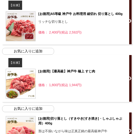
【冷凍】
[お徳用]A5等級 神戸牛 お料理用 細切れ 切り落とし 400g
リッチな切り落とし
価格： 2,400円(税込 2,592円)
【冷凍】
[お徳用]【最高級】神戸牛 極上 すじ肉
価格： 1,800円(税込 1,944円)
[お徳用]切り落とし（すきやき[すき焼き]・しゃぶしゃぶ
用）400g
形は不揃いながら味は正真正銘の最高級神戸牛