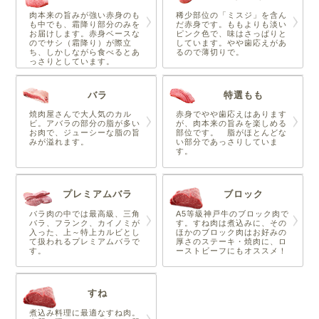
肉本来の旨みが強い赤身のも
稀少部位の「ミスジ」を含ん
も中でも、霜降り部分のみを
だ赤身です。ももよりも淡い
お届けします。赤身ベースな
ピンク色で、味はさっぱりと
のでサシ（霜降り）が際立
しています。やや歯応えがあ
ち、しかしながら食べるとあ
るので薄切りで。
っさりとしています。
バラ
特選もも
焼肉屋さんで大人気のカル
赤身でやや歯応えはあります
ビ。アバラの部分の脂が多い
が、肉本来の旨みを楽しめる
お肉で、ジューシーな脂の旨
部位です。 脂がほとんどな
みが溢れます。
い部分であっさりしていま
す。
プレミアムバラ
ブロック
バラ肉の中では最高級、三角
A5等級神戸牛のブロック肉で
バラ、フランク、カイノミが
す。すね肉は煮込みに、その
入った、上～特上カルビとし
ほかのブロック肉はお好みの
て扱われるプレミアムバラで
厚さのステーキ・焼肉に、ロ
す。
ーストビーフにもオススメ！
すね
煮込み料理に最適なすね肉。