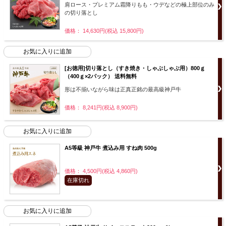
肩ロース・プレミアム霜降りもも・ウデなどの極上部位のみ
の切り落とし
価格： 14,630円(税込 15,800円)
[お徳用]切り落とし（すき焼き・しゃぶしゃぶ用）800ｇ
（400ｇ×2パック） 送料無料
形は不揃いながら味は正真正銘の最高級神戸牛
価格： 8,241円(税込 8,900円)
A5等級 神戸牛 煮込み用 すね肉 500g
価格： 4,500円(税込 4,860円)
在庫切れ