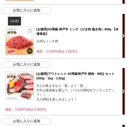
【冷凍】
[お徳用]A5等級 神戸牛 ミンチ（ひき肉 挽き肉）400g 【冷
凍発送】
お得なミンチ肉
価格： 2,400円(税込 2,592円)
[お徳用]アウトレット A5等級神戸牛 焼肉・BBQ セット
(500g・1kg・1.5kg)
大人が集まるなら「量」より「質」。
今年は最高級を選んで、いつものBBQをワンランクアッ
プ！！
大人BBQを楽しみましょう！
価格： 5,500円(税込 5,940円)