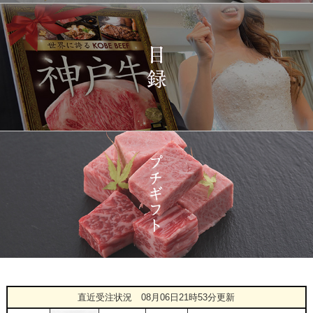
12:23:00
プレミアムもも）650g
2026-
神戸牛カタログギフト
1415
03-15
宮城県
１万円
08:48:00
2026-
神戸牛 食べ比べお重 二
1416
03-14
大分県
段
22:21:00
2026-
神戸牛目録 選べるセッ
1417
03-14
大阪府
ト １万円 2個セット
20:55:00
2026-
神奈川
[訳あり][家庭用] A5等級
1418
03-14
県
神戸牛 サーロインステー
20:48:00
キ 200g
2026-
神戸牛カタログギフト
1419
03-14
福岡県
１万円
18:00:00
2026-
神戸牛カタログギフト
1
08-06
熊本県
８千円
直近受注状況
08月06日21時53分更新
21:40:00