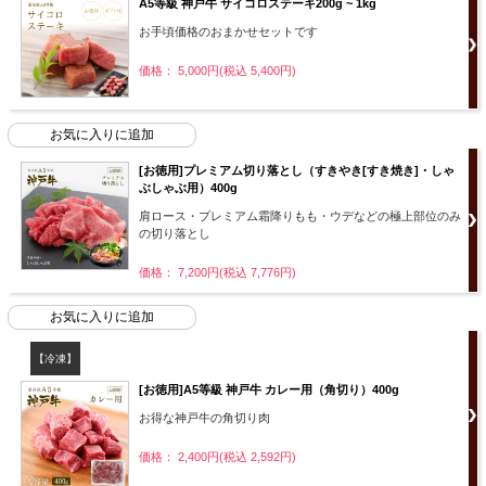
A5等級 神戸牛 サイコロステーキ200g ~ 1kg
お手頃価格のおまかせセットです
価格： 5,000円(税込 5,400円)
[お徳用]プレミアム切り落とし（すきやき[すき焼き]・しゃ
ぶしゃぶ用）400g
肩ロース・プレミアム霜降りもも・ウデなどの極上部位のみ
の切り落とし
価格： 7,200円(税込 7,776円)
【冷凍】
[お徳用]A5等級 神戸牛 カレー用（角切り）400g
お得な神戸牛の角切り肉
価格： 2,400円(税込 2,592円)