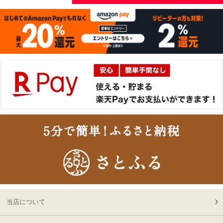
2026-
[お徳用]A5等級 神戸牛
15
08-06
北海道
ミンチ（ひき肉 挽き肉）
02:32:00
400g 【冷凍発送】
2026-
A5等級 神戸牛 もも ブロ
16
08-05
東京都
ック 500g
21:56:00
2026-
神戸牛目録 選べるセッ
17
08-05
大阪府
ト ８千円
21:19:00
2026-
[ギフト] A5等級神戸牛
18
08-05
愛知県
プレミアム霜降りロース
21:10:00
すきやき 200g~1kg
2026-
神戸牛カタログギフト
19
08-05
長野県
１万円
19:09:00
2026-
神戸牛食べ比べセット 焼
20
08-05
大阪府
肉懐石「彩」◆焼肉
当店について
16:59:00
2026-