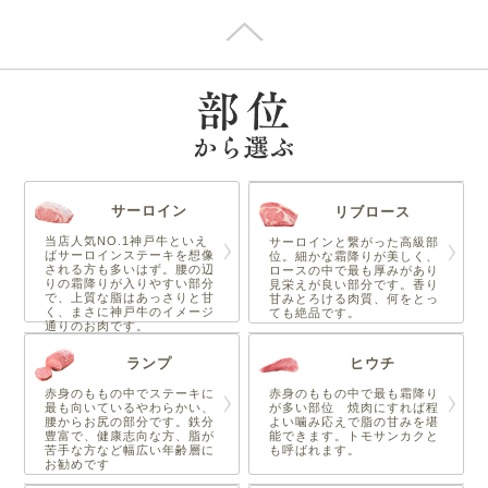
サーロイン
リブロース
当店人気NO.1神戸牛といえ
サーロインと繋がった高級部
ばサーロインステーキを想像
位。細かな霜降りが美しく、
される方も多いはず。腰の辺
ロースの中で最も厚みがあり
りの霜降りが入りやすい部分
見栄えが良い部分です。香り
で、上質な脂はあっさりと甘
甘みとろける肉質、何をとっ
く、まさに神戸牛のイメージ
ても絶品です。
通りのお肉です。
ランプ
ヒウチ
赤身のももの中でステーキに
赤身のももの中で最も霜降り
最も向いているやわらかい、
が多い部位 焼肉にすれば程
腰からお尻の部分です。鉄分
よい噛み応えで脂の甘みを堪
豊富で、健康志向な方、脂が
能できます。トモサンカクと
苦手な方など幅広い年齢層に
も呼ばれます。
お勧めです