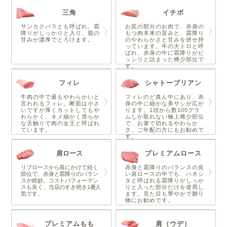
三角
イチボ
サンカクバラとも呼ばれ、霜
お尻の部分のお肉で、赤身の
降りがしっかりと入り、脂の
もつ肉本来の旨みと、霜降り
甘みが濃厚でとろけます。
のやわらかさと甘みを併せ持
っています。牛の大トロと呼
ばれ、赤身の中に霜降りがビ
ッシリと詰まった稀少部位で
す。
フィレ
シャトーブリアン
牛肉の中で最もやわらかいと
フィレのど真ん中にあり、赤
言われるフィレ。断面は小さ
身の中に細かな美サシが広が
いですが厚くカットしてもや
ります。1頭から数100グラ
わらかく、キメ細かく滑らか
ムしか取れない極上稀少部位
な舌触りで肉の女王と呼ばれ
で、お箸で切れるやわらか
ています。
さ。ご年配の方にもお勧めで
す。
肩ロース
プレミアムロース
リブロースから肩にかけて続く
赤身と霜降りのバランスの良
部位で、赤身と霜降りのバラン
い肩ロースの中でも、ハネシ
スが絶妙。コストパフォーマン
タと呼ばれる霜降りがしっか
スも良く、当店のすき焼き1番人
りと入った部分だけを使用し
気です。
ます。見た目も華やかで贈り
物にお勧めです。
プレミアムもも
肩（ウデ）