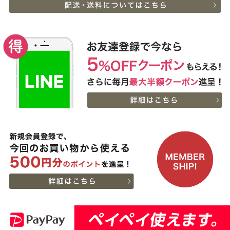
8
08-06
大阪府
ライス肉
切なお名前のお披露目に
13:58:00
（商品と一緒にご購入下
2026-
さい）
9
08-06
大阪府
贈り物に最適な高級桐箱
13:58:00
2026-
出産内祝に命名札 大
10
08-06
大阪府
切なお名前のお披露目に
13:18:00
（商品と一緒にご購入下
2026-
さい）
神戸牛ギフトセット 1万
11
08-06
大阪府
円 赤身セット すきやき
13:18:00
（かた（ウデ）・プレミ
2026-
アム霜降りもも）450g
神奈川
神戸牛カタログギフト
12
08-06
県
８千円
12:40:00
2026-
神戸牛食べ比べセット 焼
13
08-06
東京都
肉懐石「極」◆焼肉
11:40:00
2026-
神戸牛カタログギフト
14
08-06
兵庫県
１万５千円
06:55:00