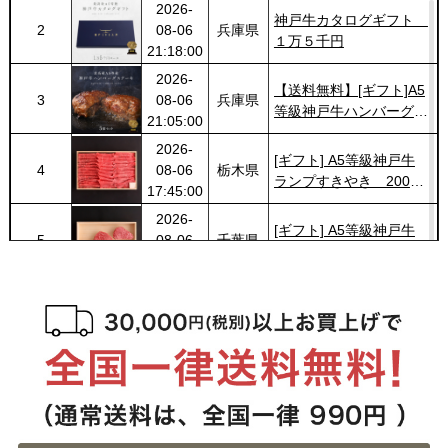
2026-
神戸牛カタログギフト
2
08-06
兵庫県
１万５千円
21:18:00
2026-
【送料無料】[ギフト]A5
3
08-06
兵庫県
等級神戸牛ハンバーグス
21:05:00
テーキ 150ｇ×5個
2026-
[ギフト] A5等級神戸牛
4
08-06
栃木県
ランプすきやき 200ｇ~
17:45:00
１ｋｇ
2026-
[ギフト] A5等級神戸牛
5
08-06
千葉県
ランプステーキ 200ｇ
15:51:00
~1kg
2026-
[ギフト] A5等級神戸牛
6
08-06
千葉県
イチボステーキ 150ｇ(1
15:51:00
枚)
2026-
[ギフト]A5等級 神戸牛
7
08-06
大阪府
プレミアムセット（プレ
13:58:00
ミアムロース[200g]・プ
2026-
レミアムもも[200g]）ス
出産内祝に命名札 大