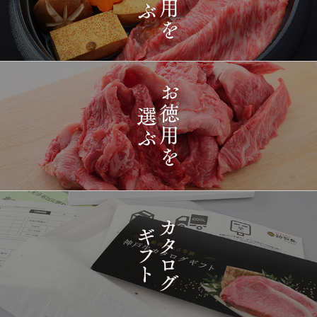
2026-
[ギフト] A5等級神戸牛
1410
03-15
長野県
プレミアム霜降りももす
17:26:00
きやき 200g~1kg
2026-
神戸牛目録 選べるセッ
1411
03-15
東京都
ト ８千円
16:35:00
2026-
[訳あり][家庭用] A5等級
1412
03-15
兵庫県
神戸牛 フィレステーキ
14:10:00
2026-
[家庭用] A5等級神戸牛
1413
03-15
兵庫県
シャトーブリアンステー
14:10:00
キ 150ｇ(1枚)
2026-
神戸牛ギフトセット 1万
1414
03-15
東京都
5千円 焼肉（肩ロース・