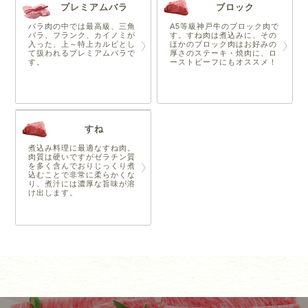
プレミアムバラ
ブロック
バラ肉の中では最高級、三角
A5等級神戸牛のブロック肉で
バラ、フランク、カイノミが
す。すね肉は煮込みに、その
入った、上～特上カルビとし
ほかのブロック肉はお好みの
て扱われるプレミアムバラで
厚さのステーキ・焼肉に、ロ
す。
ーストビーフにもオススメ！
すね
煮込み料理に最適なすね肉。
肉質は硬いですがゼラチン質
を多く含んでおりじっくり煮
込むことで非常に柔らかくな
り、煮汁には濃厚な旨味が溶
け出します。