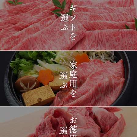
2026-
[ギフト] A5等級神戸牛
1416
03-15
長野県
プレミアム霜降りももす
17:26:00