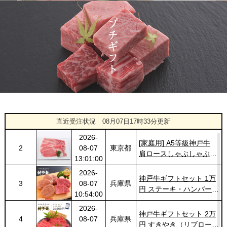
神戸牛目録 選べるセッ
1423
03-14
大阪府
ト １万円 2個セット
20:55:00
2026-
神奈川
[訳あり][家庭用] A5等級
1424
03-14
県
神戸牛 サーロインステー
20:48:00
キ 200g
2026-
神戸牛カタログギフト
1425
03-14
福岡県
１万円
18:00:00
2026-
A5等級 神戸牛 フィレ ブ
1
08-07
大阪府
ロック 500g
直近受注状況
08月07日17時33分更新
14:30:00
2026-
[家庭用] A5等級神戸牛
2
08-07
東京都
肩ロースしゃぶしゃぶ
13:01:00
200g〜1kg
2026-
神戸牛ギフトセット 1万
3
08-07
兵庫県
円 ステーキ・ハンバーグ
10:54:00
（ランプ100ｇ×2枚・ハ
2026-
ンバーグ150ｇ×4個）
神戸牛ギフトセット 2万
4
08-07
兵庫県
円 すきやき（リブロー