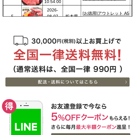
10:54:00
ス・肩ロース・ランプ）
2026-
600g
[お徳用]アウトレット A5
5
08-07
栃木県
等級神戸牛 焼肉・BBQ
07:20:00
セット (500g・1kg・
2026-
1.5kg)
神戸牛ギフトセット 8千
6
08-06
広島県
円 しゃぶしゃぶ（バラ・
22:23:00
プレミアム霜降りもも）
2026-
400g
神戸牛カタログギフト
7
08-06
熊本県
８千円
21:40:00
2026-
神戸牛カタログギフト
8
08-06
兵庫県
１万５千円
21:18:00
2026-
【送料無料】[ギフト]A5
9
08-06
兵庫県
等級神戸牛ハンバーグス
21:05:00
テーキ 150ｇ×5個
2026-
[ギフト] A5等級神戸牛
10
08-06
栃木県
ランプすきやき 200ｇ~
17:45:00
１ｋｇ