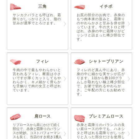
三角
イチボ
サンカクバラとも呼ばれ、霜
お尻の部分のお肉で、赤身の
降りがしっかりと入り、脂の
もつ肉本来の旨みと、霜降り
甘みが濃厚でとろけます。
のやわらかさと甘みを併せ持
っています。牛の大トロと呼
ばれ、赤身の中に霜降りがビ
ッシリと詰まった稀少部位で
す。
フィレ
シャトーブリアン
牛肉の中で最もやわらかいと
フィレのど真ん中にあり、赤
言われるフィレ。断面は小さ
身の中に細かな美サシが広が
いですが厚くカットしてもや
ります。1頭から数100グラ
わらかく、キメ細かく滑らか
ムしか取れない極上稀少部位
な舌触りで肉の女王と呼ばれ
で、お箸で切れるやわらか
ています。
さ。ご年配の方にもお勧めで
す。
肩ロース
プレミアムロース
リブロースから肩にかけて続く
赤身と霜降りのバランスの良
部位で、赤身と霜降りのバラン
い肩ロースの中でも、ハネシ
スが絶妙。コストパフォーマン
タと呼ばれる霜降りがしっか
スも良く、当店のすき焼き1番人
りと入った部分だけを使用し