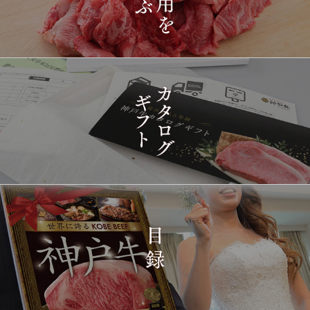
きやき 200g~1kg
2026-
神戸牛目録 選べるセッ
1417
03-15
東京都
ト ８千円
16:35:00
2026-
[訳あり][家庭用] A5等級
1418
03-15
兵庫県
神戸牛 フィレステーキ
14:10:00
2026-
[家庭用] A5等級神戸牛
1419
03-15
兵庫県
シャトーブリアンステー
14:10:00
キ 150ｇ(1枚)
2026-
神戸牛ギフトセット 1万
1420
03-15
東京都
5千円 焼肉（肩ロース・
12:23:00
プレミアムもも）650g
2026-
神戸牛カタログギフト
1421
03-15
宮城県
１万円
08:48:00
2026-
神戸牛 食べ比べお重 二
1422
03-14
大分県
段
22:21:00
2026-