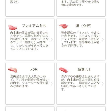
気です。
ます。見た目も華やかで贈り
物にお勧めです。
プレミアムもも
肩（ウデ）
肉本来の旨みが強い赤身のも
稀少部位の「ミスジ」を含ん
も中でも、霜降り部分のみを
だ赤身です。ももよりも淡い
お届けします。赤身ベースな
ピンク色で、味はさっぱりと
のでサシ（霜降り）が際立
しています。やや歯応えがあ
ち、しかしながら食べるとあ
るので薄切りで。
っさりとしています。
バラ
特選もも
焼肉屋さんで大人気のカル
赤身でやや歯応えはあります
ビ。アバラの部分の脂が多い
が、肉本来の旨みを楽しめる
お肉で、ジューシーな脂の旨
部位です。 脂がほとんどな
みが溢れます。
い部分であっさりしていま
す。