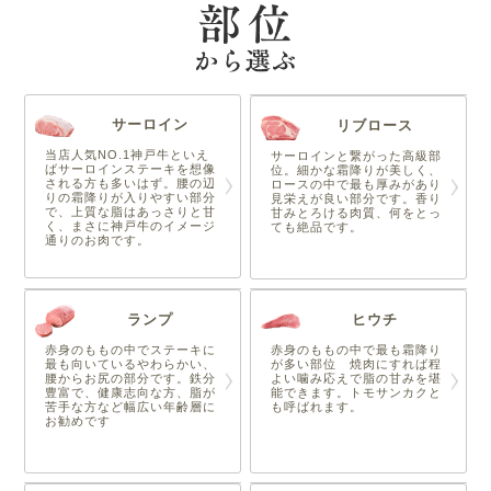
サーロイン
リブロース
当店人気NO.1神戸牛といえ
サーロインと繋がった高級部
ばサーロインステーキを想像
位。細かな霜降りが美しく、
される方も多いはず。腰の辺
ロースの中で最も厚みがあり
りの霜降りが入りやすい部分
見栄えが良い部分です。香り
で、上質な脂はあっさりと甘
甘みとろける肉質、何をとっ
く、まさに神戸牛のイメージ
ても絶品です。
通りのお肉です。
ランプ
ヒウチ
赤身のももの中でステーキに
赤身のももの中で最も霜降り
最も向いているやわらかい、
が多い部位 焼肉にすれば程
腰からお尻の部分です。鉄分
よい噛み応えで脂の甘みを堪
豊富で、健康志向な方、脂が
能できます。トモサンカクと
苦手な方など幅広い年齢層に
も呼ばれます。
お勧めです