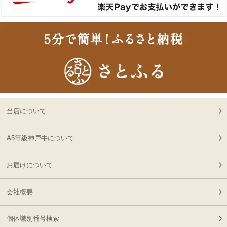
切なお名前のお披露目に
13:18:00
（商品と一緒にご購入下
2026-
さい）
神奈川
神戸牛カタログギフト
18
08-06
県
８千円
12:40:00
2026-
神戸牛食べ比べセット 焼
19
08-06
東京都
肉懐石「極」◆焼肉
11:40:00
2026-
神戸牛カタログギフト
20
08-06
兵庫県
１万５千円
当店について
06:55:00
2026-
[お徳用]A5等級 神戸牛
A5等級神戸牛について
21
08-06
北海道
ミンチ（ひき肉 挽き肉）
02:32:00
400g 【冷凍発送】
お届けについて
2026-
A5等級 神戸牛 もも ブロ
22
08-05
東京都
ック 500g
21:56:00
会社概要
2026-
神戸牛目録 選べるセッ
23
08-05
大阪府
ト ８千円
個体識別番号検索
21:19:00