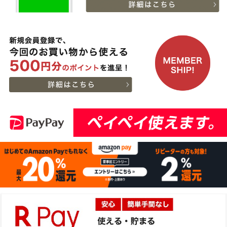
2026-
[ギフト] A5等級神戸牛
11
08-06
千葉県
ランプステーキ 200ｇ
15:51:00
~1kg
2026-
[ギフト] A5等級神戸牛
12
08-06
千葉県
イチボステーキ 150ｇ(1
15:51:00
枚)
2026-
[ギフト]A5等級 神戸牛
13
08-06
大阪府
プレミアムセット（プレ
13:58:00
ミアムロース[200g]・プ
2026-
レミアムもも[200g]）ス
出産内祝に命名札 大
14
08-06
大阪府
ライス肉
切なお名前のお披露目に
13:58:00
（商品と一緒にご購入下
2026-
さい）
15
08-06
大阪府
贈り物に最適な高級桐箱
13:58:00
2026-
神戸牛ギフトセット 1万
16
08-06
大阪府
円 赤身セット すきやき
13:18:00
（かた（ウデ）・プレミ
2026-
アム霜降りもも）450g
出産内祝に命名札 大
17
08-06
大阪府