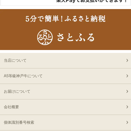
13:58:00
（商品と一緒にご購入下
2026-
さい）
18
08-06
大阪府
贈り物に最適な高級桐箱
13:58:00
2026-
神戸牛ギフトセット 1万
19
08-06
大阪府
円 赤身セット すきやき
13:18:00
（かた（ウデ）・プレミ
2026-
アム霜降りもも）450g
出産内祝に命名札 大
20
08-06
大阪府
切なお名前のお披露目に
当店について
13:18:00
（商品と一緒にご購入下
2026-
さい）
神奈川
神戸牛カタログギフト
A5等級神戸牛について
21
08-06
県
８千円
12:40:00
お届けについて
2026-
神戸牛食べ比べセット 焼
22
08-06
東京都
肉懐石「極」◆焼肉
11:40:00
会社概要
2026-
神戸牛カタログギフト
23
08-06
兵庫県
１万５千円
個体識別番号検索
06:55:00