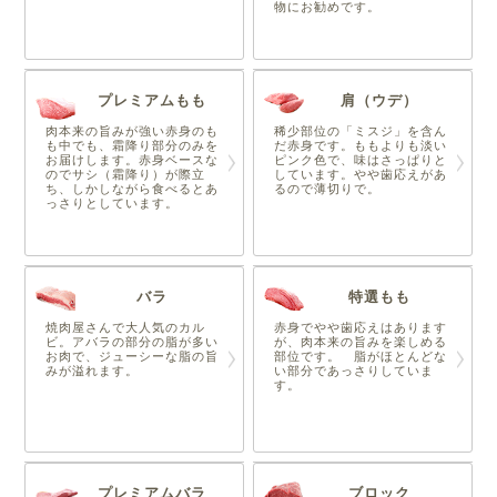
物にお勧めです。
プレミアムもも
肩（ウデ）
肉本来の旨みが強い赤身のも
稀少部位の「ミスジ」を含ん
も中でも、霜降り部分のみを
だ赤身です。ももよりも淡い
お届けします。赤身ベースな
ピンク色で、味はさっぱりと
のでサシ（霜降り）が際立
しています。やや歯応えがあ
ち、しかしながら食べるとあ
るので薄切りで。
っさりとしています。
バラ
特選もも
焼肉屋さんで大人気のカル
赤身でやや歯応えはあります
ビ。アバラの部分の脂が多い
が、肉本来の旨みを楽しめる
お肉で、ジューシーな脂の旨
部位です。 脂がほとんどな
みが溢れます。
い部分であっさりしていま
す。
プレミアムバラ
ブロック