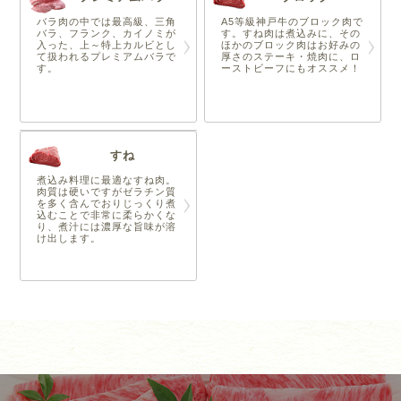
バラ肉の中では最高級、三角
A5等級神戸牛のブロック肉で
バラ、フランク、カイノミが
す。すね肉は煮込みに、その
入った、上～特上カルビとし
ほかのブロック肉はお好みの
て扱われるプレミアムバラで
厚さのステーキ・焼肉に、ロ
す。
ーストビーフにもオススメ！
すね
煮込み料理に最適なすね肉。
肉質は硬いですがゼラチン質
を多く含んでおりじっくり煮
込むことで非常に柔らかくな
り、煮汁には濃厚な旨味が溶
け出します。