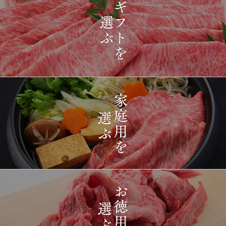
2026-
[ギフト] A5等級神戸牛
1419
03-15
長野県
プレミアム霜降りももす
17:26:00
きやき 200g~1kg