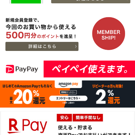
神戸牛カタログギフト
11
08-06
兵庫県
１万５千円
21:18:00
2026-
【送料無料】[ギフト]A5
12
08-06
兵庫県
等級神戸牛ハンバーグス
21:05:00
テーキ 150ｇ×5個
2026-
[ギフト] A5等級神戸牛
13
08-06
栃木県
ランプすきやき 200ｇ~
17:45:00
１ｋｇ
2026-
[ギフト] A5等級神戸牛
14
08-06
千葉県
ランプステーキ 200ｇ
15:51:00
~1kg
2026-
[ギフト] A5等級神戸牛
15
08-06
千葉県
イチボステーキ 150ｇ(1
15:51:00
枚)
2026-
[ギフト]A5等級 神戸牛
16
08-06
大阪府
プレミアムセット（プレ
13:58:00
ミアムロース[200g]・プ
2026-
レミアムもも[200g]）ス
出産内祝に命名札 大
17
08-06
大阪府
ライス肉
切なお名前のお披露目に