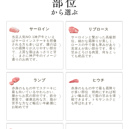
サーロイン
リブロース
当店人気NO.1神戸牛といえ
サーロインと繋がった高級部
ばサーロインステーキを想像
位。細かな霜降りが美しく、
される方も多いはず。腰の辺
ロースの中で最も厚みがあり
りの霜降りが入りやすい部分
見栄えが良い部分です。香り
で、上質な脂はあっさりと甘
甘みとろける肉質、何をとっ
く、まさに神戸牛のイメージ
ても絶品です。
通りのお肉です。
ランプ
ヒウチ
赤身のももの中でステーキに
赤身のももの中で最も霜降り
最も向いているやわらかい、
が多い部位 焼肉にすれば程
腰からお尻の部分です。鉄分
よい噛み応えで脂の甘みを堪
豊富で、健康志向な方、脂が
能できます。トモサンカクと
苦手な方など幅広い年齢層に
も呼ばれます。
お勧めです