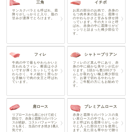
三角
イチボ
サンカクバラとも呼ばれ、霜
お尻の部分のお肉で、赤身の
降りがしっかりと入り、脂の
もつ肉本来の旨みと、霜降り
甘みが濃厚でとろけます。
のやわらかさと甘みを併せ持
っています。牛の大トロと呼
ばれ、赤身の中に霜降りがビ
ッシリと詰まった稀少部位で
す。
フィレ
シャトーブリアン
牛肉の中で最もやわらかいと
フィレのど真ん中にあり、赤
言われるフィレ。断面は小さ
身の中に細かな美サシが広が
いですが厚くカットしてもや
ります。1頭から数100グラ
わらかく、キメ細かく滑らか
ムしか取れない極上稀少部位
な舌触りで肉の女王と呼ばれ
で、お箸で切れるやわらか
ています。
さ。ご年配の方にもお勧めで
す。
肩ロース
プレミアムロース
リブロースから肩にかけて続く
赤身と霜降りのバランスの良
部位で、赤身と霜降りのバラン
い肩ロースの中でも、ハネシ
スが絶妙。コストパフォーマン
タと呼ばれる霜降りがしっか
スも良く、当店のすき焼き1番人
りと入った部分だけを使用し
気です。
ます。見た目も華やかで贈り