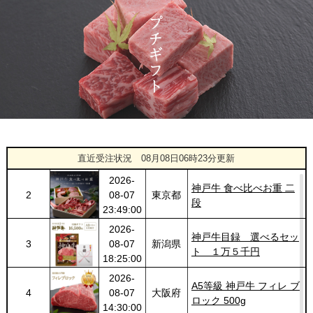
ト １万円 2個セット
20:55:00
2026-
神奈川
[訳あり][家庭用] A5等級
1427
03-14
県
神戸牛 サーロインステー
20:48:00
キ 200g
2026-
神戸牛カタログギフト
1428
03-14
福岡県
１万円
18:00:00
2026-
[お徳用]アウトレット A5
1
08-08
愛知県
等級神戸牛 焼肉・BBQ
直近受注状況
08月08日06時23分更新
02:17:00
セット (500g・1kg・
2026-
1.5kg)
神戸牛 食べ比べお重 二
2
08-07
東京都
段
23:49:00
2026-
神戸牛目録 選べるセッ
3
08-07
新潟県
ト １万５千円
18:25:00
2026-
A5等級 神戸牛 フィレ ブ
4
08-07
大阪府
ロック 500g
14:30:00