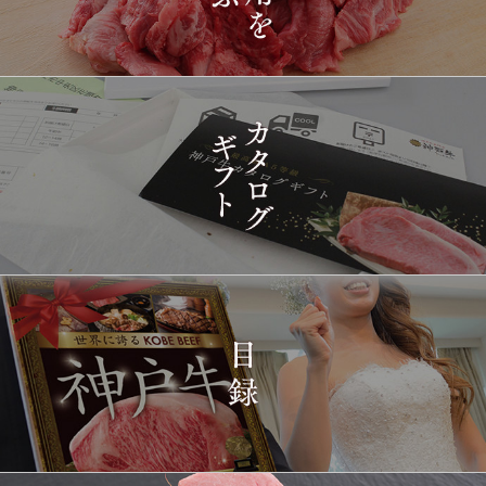
2026-
神戸牛目録 選べるセッ
1420
03-15
東京都
ト ８千円
16:35:00
2026-
[訳あり][家庭用] A5等級
1421
03-15
兵庫県
神戸牛 フィレステーキ
14:10:00
2026-
[家庭用] A5等級神戸牛
1422
03-15
兵庫県
シャトーブリアンステー
14:10:00
キ 150ｇ(1枚)
2026-
神戸牛ギフトセット 1万
1423
03-15
東京都
5千円 焼肉（肩ロース・
12:23:00
プレミアムもも）650g
2026-
神戸牛カタログギフト
1424
03-15
宮城県
１万円
08:48:00
2026-
神戸牛 食べ比べお重 二
1425
03-14
大分県
段
22:21:00
2026-
神戸牛目録 選べるセッ
1426
03-14
大阪府