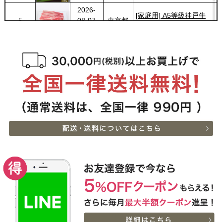
2026-
[家庭用] A5等級神戸牛
5
08-07
東京都
肩ロースしゃぶしゃぶ
13:01:00
200g〜1kg
2026-
神戸牛ギフトセット 1万
6
08-07
兵庫県
円 ステーキ・ハンバーグ
10:54:00
（ランプ100ｇ×2枚・ハ
2026-
ンバーグ150ｇ×4個）
神戸牛ギフトセット 2万
7
08-07
兵庫県
円 すきやき（リブロー
10:54:00
ス・肩ロース・ランプ）
2026-
600g
[お徳用]アウトレット A5
8
08-07
栃木県
等級神戸牛 焼肉・BBQ
07:20:00
セット (500g・1kg・
2026-
1.5kg)
神戸牛ギフトセット 8千
9
08-06
広島県
円 しゃぶしゃぶ（バラ・
22:23:00
プレミアム霜降りもも）
2026-
400g
神戸牛カタログギフト
10
08-06
熊本県
８千円
21:40:00
2026-