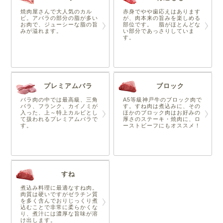
焼肉屋さんで大人気のカル
赤身でやや歯応えはあります
ビ。アバラの部分の脂が多い
が、肉本来の旨みを楽しめる
お肉で、ジューシーな脂の旨
部位です。 脂がほとんどな
みが溢れます。
い部分であっさりしていま
す。
プレミアムバラ
ブロック
バラ肉の中では最高級、三角
A5等級神戸牛のブロック肉で
バラ、フランク、カイノミが
す。すね肉は煮込みに、その
入った、上～特上カルビとし
ほかのブロック肉はお好みの
て扱われるプレミアムバラで
厚さのステーキ・焼肉に、ロ
す。
ーストビーフにもオススメ！
すね
煮込み料理に最適なすね肉。
肉質は硬いですがゼラチン質
を多く含んでおりじっくり煮
込むことで非常に柔らかくな
り、煮汁には濃厚な旨味が溶
け出します。