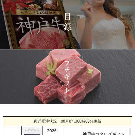
2026-
神戸牛カタログギフト
1416
03-15
宮城県
１万円
08:48:00
2026-
神戸牛 食べ比べお重 二
1417
03-14
大分県
段
22:21:00
2026-
神戸牛目録 選べるセッ
1418
03-14
大阪府
ト １万円 2個セット
20:55:00
2026-
神奈川
[訳あり][家庭用] A5等級
1419
03-14
県
神戸牛 サーロインステー
20:48:00
キ 200g
2026-
神戸牛カタログギフト
1420
03-14
福岡県
１万円
18:00:00
2026-
神戸牛ギフトセット 8千
1
08-06
広島県
円 しゃぶしゃぶ（バラ・
直近受注状況
08月07日00時03分更新
22:23:00
プレミアム霜降りもも）
2026-
400g
神戸牛カタログギフト