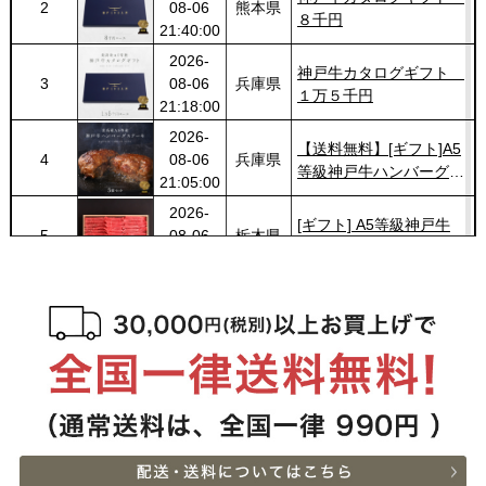
2
08-06
熊本県
８千円
21:40:00
2026-
神戸牛カタログギフト
3
08-06
兵庫県
１万５千円
21:18:00
2026-
【送料無料】[ギフト]A5
4
08-06
兵庫県
等級神戸牛ハンバーグス
21:05:00
テーキ 150ｇ×5個
2026-
[ギフト] A5等級神戸牛
5
08-06
栃木県
ランプすきやき 200ｇ~
17:45:00
１ｋｇ
2026-
[ギフト] A5等級神戸牛
6
08-06
千葉県
ランプステーキ 200ｇ
15:51:00
~1kg
2026-
[ギフト] A5等級神戸牛
7
08-06
千葉県
イチボステーキ 150ｇ(1
15:51:00
枚)
2026-
[ギフト]A5等級 神戸牛
8
08-06
大阪府
プレミアムセット（プレ