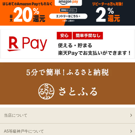
2026-
神戸牛カタログギフト
15
08-06
兵庫県
１万５千円
06:55:00
2026-
[お徳用]A5等級 神戸牛
16
08-06
北海道
ミンチ（ひき肉 挽き肉）
02:32:00
400g 【冷凍発送】
2026-
A5等級 神戸牛 もも ブロ
17
08-05
東京都
ック 500g
21:56:00
2026-
神戸牛目録 選べるセッ
18
08-05
大阪府
ト ８千円
21:19:00
2026-
[ギフト] A5等級神戸牛
19
08-05
愛知県
プレミアム霜降りロース
21:10:00
すきやき 200g~1kg
2026-
神戸牛カタログギフト
20
08-05
長野県
１万円
当店について
19:09:00
2026-
神戸牛食べ比べセット 焼
A5等級神戸牛について
21
08-05
大阪府