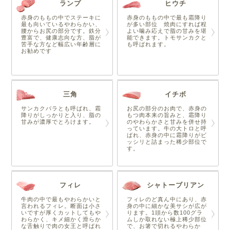
ランプ
ヒウチ
赤身のももの中でステーキに
赤身のももの中で最も霜降り
最も向いているやわらかい、
が多い部位 焼肉にすれば程
腰からお尻の部分です。鉄分
よい噛み応えで脂の甘みを堪
豊富で、健康志向な方、脂が
能できます。トモサンカクと
苦手な方など幅広い年齢層に
も呼ばれます。
お勧めです
三角
イチボ
サンカクバラとも呼ばれ、霜
お尻の部分のお肉で、赤身の
降りがしっかりと入り、脂の
もつ肉本来の旨みと、霜降り
甘みが濃厚でとろけます。
のやわらかさと甘みを併せ持
っています。牛の大トロと呼
ばれ、赤身の中に霜降りがビ
ッシリと詰まった稀少部位で
す。
フィレ
シャトーブリアン
牛肉の中で最もやわらかいと
フィレのど真ん中にあり、赤
言われるフィレ。断面は小さ
身の中に細かな美サシが広が
いですが厚くカットしてもや
ります。1頭から数100グラ
わらかく、キメ細かく滑らか
ムしか取れない極上稀少部位
な舌触りで肉の女王と呼ばれ
で、お箸で切れるやわらか