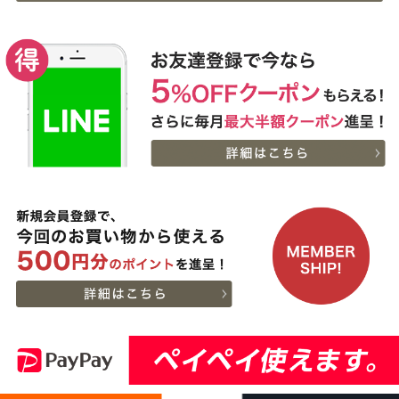
13:58:00
ミアムロース[200g]・プ
2026-
レミアムもも[200g]）ス
出産内祝に命名札 大
9
08-06
大阪府
ライス肉
切なお名前のお披露目に
13:58:00
（商品と一緒にご購入下
2026-
さい）
10
08-06
大阪府
贈り物に最適な高級桐箱
13:58:00
2026-
神戸牛ギフトセット 1万
11
08-06
大阪府
円 赤身セット すきやき
13:18:00
（かた（ウデ）・プレミ
2026-
アム霜降りもも）450g
出産内祝に命名札 大
12
08-06
大阪府
切なお名前のお披露目に
13:18:00
（商品と一緒にご購入下
2026-
さい）
神奈川
神戸牛カタログギフト
13
08-06
県
８千円
12:40:00
2026-
神戸牛食べ比べセット 焼
14
08-06
東京都
肉懐石「極」◆焼肉
11:40:00