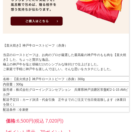
【直火焼き】神戸牛ローストビーフ（赤身）
当店のローストビーフは、お肉のプロが厳選した最高級の神戸牛のもも肉を【直火焼
き】した、ちょっと贅沢な逸品。
極上の神戸牛を塩と胡椒だけのシンプルな味付けで仕上げました。
ご家庭で手軽に神戸牛を楽しんでほしい。そんな思いをカタチにしました。
名称：【直火焼き】神戸牛ローストビーフ（赤身）300g
内容量：300g
販売者：株式会社グローイングコンセプション 兵庫県神戸須磨区常盤町2-1-15 AMビ
ル2F
配送予定日：カード決済・代金引換 正午までのご注文で当日発送致します（休業日
を除く）
配送条件 : 冷凍便
価格:
6,500円
(税込 7,020円)