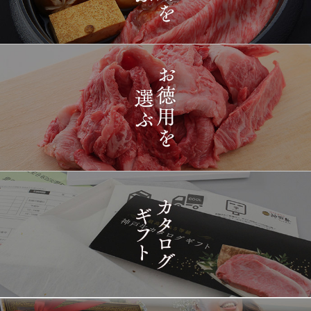
2026-
[ギフト] A5等級神戸牛
1411
03-15
長野県
プレミアム霜降りももす
17:26:00
きやき 200g~1kg
2026-
神戸牛目録 選べるセッ
1412
03-15
東京都
ト ８千円
16:35:00
2026-
[訳あり][家庭用] A5等級
1413
03-15
兵庫県
神戸牛 フィレステーキ
14:10:00
2026-
[家庭用] A5等級神戸牛
1414
03-15
兵庫県
シャトーブリアンステー
14:10:00
キ 150ｇ(1枚)
2026-
神戸牛ギフトセット 1万
1415
03-15
東京都
5千円 焼肉（肩ロース・
12:23:00
プレミアムもも）650g