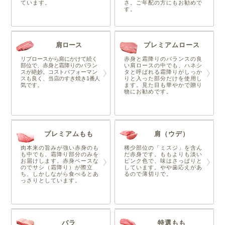
ています。
さ。ご年配の方にもお勧めで
す。
肩ロース
プレミアムロース
リブロースから肩にかけて続く
赤身と霜降りのバランスの良
部位で、赤身と霜降りのバラン
い肩ロースの中でも、ハネシ
スが絶妙。コストパフォーマン
タと呼ばれる霜降りがしっか
スも良く、当店のすき焼き1番人
りと入った部分だけを使用し
気です。
ます。見た目も華やかで贈り
物にお勧めです。
プレミアムもも
肩（ウデ）
肉本来の旨みが強い赤身のも
稀少部位の「ミスジ」を含ん
も中でも、霜降り部分のみを
だ赤身です。ももよりも淡い
お届けします。赤身ベースな
ピンク色で、味はさっぱりと
のでサシ（霜降り）が際立
しています。やや歯応えがあ
ち、しかしながら食べるとあ
るので薄切りで。
っさりとしています。
バラ
特選もも