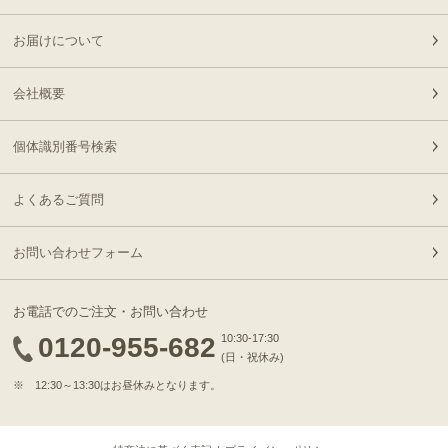
肉懐石「彩」◆焼肉
16:59:00
お届けについて
2026-
神奈川
［家庭用］A5等級神戸牛
22
08-05
県
ハンバーグステーキ
15:10:00
会社概要
150ｇ×4個
2026-
神戸牛食べ比べセット 焼
23
08-05
福岡県
肉懐石「彩」◆焼肉
個体識別番号検索
14:50:00
2026-
神戸牛食べ比べセット 焼
よくあるご質問
24
08-05
福岡県
肉懐石「彩」◆焼肉
14:50:00
2026-
お問い合わせフォーム
[家庭用] A5等級神戸牛
25
08-05
東京都
サーロインステーキ
12:19:00
200ｇ〜1kg
お電話でのご注文・お問い合わせ
2026-
[お徳用]【最高級】神戸
0120-955-682
10:30-17:30
26
08-05
大阪府
牛 極上 すじ肉
(日・祝休み)
10:39:00
※ 12:30～13:30はお昼休みとなります。
2026-
[家庭用] A5等級神戸牛
27
08-05
北海道
フィレステーキ 150ｇ(1
09:30:00
枚)