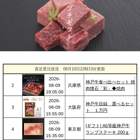
県
神戸牛 サーロインステー
20:48:00
キ 200g
2026-
神戸牛カタログギフト
1444
03-14
福岡県
１万円
18:00:00
2026-
[ギフト] A5等級神戸牛
1
08-10
兵庫県
プレミアム霜降りロース
12:08:00
すきやき 200g~1kg
2026-
神戸牛食べ比べセット 焼
2
08-09
兵庫県
肉懐石「彩」◆焼肉
直近受注状況
08月10日22時13分更新
18:05:00
2026-
神戸牛目録 選べるセッ
3
08-09
大阪府
ト １万円
15:55:00
2026-
[ギフト] A5等級神戸牛
4
08-09
東京都
ランプステーキ 200ｇ
15:35:00
~1kg
2026-
神戸牛ギフトセット 1万
5
08-09
大阪府
円 すきやき（肩ロース・
14:05:00
特選もも）450g