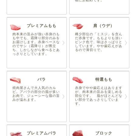
プレミアムもも
肩（ウデ）
肉本来の旨みが強い赤身のも
稀少部位の「ミスジ」を含ん
も中でも、霜降り部分のみを
だ赤身です。ももよりも淡い
お届けします。赤身ベースな
ピンク色で、味はさっぱりと
のでサシ（霜降り）が際立
しています。やや歯応えがあ
ち、しかしながら食べるとあ
るので薄切りで。
っさりとしています。
バラ
特選もも
焼肉屋さんで大人気のカル
赤身でやや歯応えはあります
ビ。アバラの部分の脂が多い
が、肉本来の旨みを楽しめる
お肉で、ジューシーな脂の旨
部位です。 脂がほとんどな
みが溢れます。
い部分であっさりしていま
す。
プレミアムバラ
ブロック