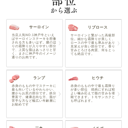
サーロイン
リブロース
当店人気NO.1神戸牛といえ
サーロインと繋がった高級部
ばサーロインステーキを想像
位。細かな霜降りが美しく、
される方も多いはず。腰の辺
ロースの中で最も厚みがあり
りの霜降りが入りやすい部分
見栄えが良い部分です。香り
で、上質な脂はあっさりと甘
甘みとろける肉質、何をとっ
く、まさに神戸牛のイメージ
ても絶品です。
通りのお肉です。
ランプ
ヒウチ
赤身のももの中でステーキに
赤身のももの中で最も霜降り
最も向いているやわらかい、
が多い部位 焼肉にすれば程
腰からお尻の部分です。鉄分
よい噛み応えで脂の甘みを堪
豊富で、健康志向な方、脂が
能できます。トモサンカクと
苦手な方など幅広い年齢層に
も呼ばれます。
お勧めです