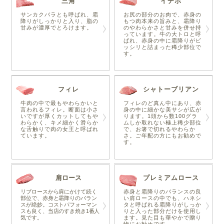
三角
イチボ
サンカクバラとも呼ばれ、霜
お尻の部分のお肉で、赤身の
降りがしっかりと入り、脂の
もつ肉本来の旨みと、霜降り
甘みが濃厚でとろけます。
のやわらかさと甘みを併せ持
っています。牛の大トロと呼
ばれ、赤身の中に霜降りがビ
ッシリと詰まった稀少部位で
す。
フィレ
シャトーブリアン
牛肉の中で最もやわらかいと
フィレのど真ん中にあり、赤
言われるフィレ。断面は小さ
身の中に細かな美サシが広が
いですが厚くカットしてもや
ります。1頭から数100グラ
わらかく、キメ細かく滑らか
ムしか取れない極上稀少部位
な舌触りで肉の女王と呼ばれ
で、お箸で切れるやわらか
ています。
さ。ご年配の方にもお勧めで
す。
肩ロース
プレミアムロース
リブロースから肩にかけて続く
赤身と霜降りのバランスの良
部位で、赤身と霜降りのバラン
い肩ロースの中でも、ハネシ
スが絶妙。コストパフォーマン
タと呼ばれる霜降りがしっか
スも良く、当店のすき焼き1番人
りと入った部分だけを使用し
気です。
ます。見た目も華やかで贈り
物にお勧めです。