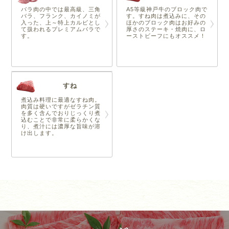
バラ肉の中では最高級、三角
A5等級神戸牛のブロック肉で
バラ、フランク、カイノミが
す。すね肉は煮込みに、その
入った、上～特上カルビとし
ほかのブロック肉はお好みの
て扱われるプレミアムバラで
厚さのステーキ・焼肉に、ロ
す。
ーストビーフにもオススメ！
すね
煮込み料理に最適なすね肉。
肉質は硬いですがゼラチン質
を多く含んでおりじっくり煮
込むことで非常に柔らかくな
り、煮汁には濃厚な旨味が溶
け出します。