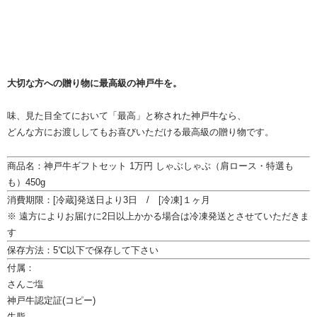
大切な方への贈り物に最高級の神戸牛を。
味、見た目全てにおいて「最高」と称された神戸牛なら、
どんな方にお渡ししてもお喜びいただける最高級の贈り物です。
商品名：神戸牛ギフトセット 1万円 しゃぶしゃぶ（肩ロース・特選も
も）450g
消費期限：[冷蔵]発送日より3日 / [冷凍]１ヶ月
※ 遠方によりお届けに2日以上かかる場合は冷凍発送とさせていただきま
す
保存方法：5℃以下で保存して下さい
付属：
さんご塩
神戸牛認定証(コピー)
牛脂