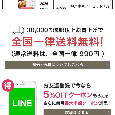
2026-
[家庭用] A5等級神戸牛
6
08-09
兵庫県
サーロインステーキ
10:06:00
200ｇ〜1kg
2026-
[家庭用] A5等級神戸牛
7
08-09
兵庫県
ランプステーキ 200ｇ〜
10:06:00
1kg
2026-
神奈川
神戸牛カタログギフト
8
08-08
県
８千円
19:30:00
2026-
神戸牛目録 選べるセッ
9
08-08
大阪府
ト １万円
18:37:00
2026-
神戸牛 食べ比べセット
10
08-08
千葉県
すき焼き懐石◆すき焼き
18:03:00
2026-
神奈川
[家庭用] A5等級神戸牛
11
08-08
県
ランプステーキ 200ｇ〜
17:30:00
1kg
2026-
神奈川
[家庭用] A5等級神戸牛