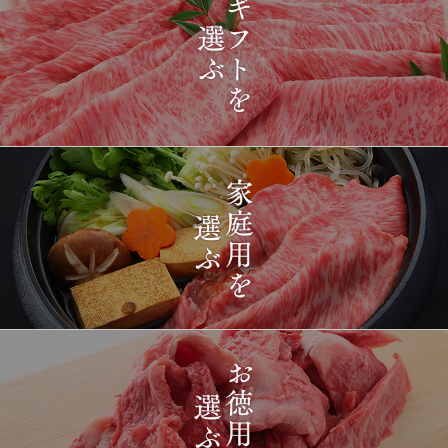
2026-
[ギフト] A5等級神戸牛
1435
03-15
長野県
プレミアム霜降りももす
17:26:00
きやき 200g~1kg
2026-
神戸牛目録 選べるセッ
1436
03-15
東京都
ト ８千円
16:35:00
2026-