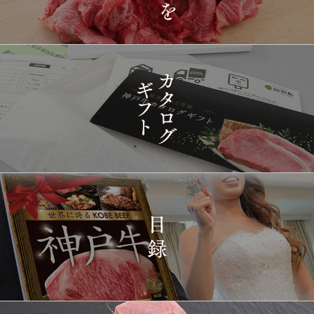
[訳あり][家庭用] A5等級
1437
03-15
兵庫県
神戸牛 フィレステーキ
14:10:00
2026-
[家庭用] A5等級神戸牛
1438
03-15
兵庫県
シャトーブリアンステー
14:10:00
キ 150ｇ(1枚)
2026-
神戸牛ギフトセット 1万
1439
03-15
東京都
5千円 焼肉（肩ロース・
12:23:00
プレミアムもも）650g
2026-
神戸牛カタログギフト
1440
03-15
宮城県
１万円
08:48:00
2026-
神戸牛 食べ比べお重 二
1441
03-14
大分県
段
22:21:00
2026-
神戸牛目録 選べるセッ
1442
03-14
大阪府
ト １万円 2個セット
20:55:00
2026-
神奈川
[訳あり][家庭用] A5等級
1443
03-14