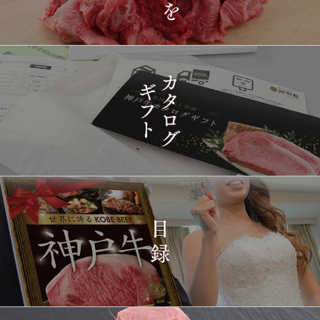
神戸牛目録 選べるセッ
1415
03-15
東京都
ト ８千円
16:35:00
2026-
[訳あり][家庭用] A5等級
1416
03-15
兵庫県
神戸牛 フィレステーキ
14:10:00
2026-
[家庭用] A5等級神戸牛
1417
03-15
兵庫県
シャトーブリアンステー
14:10:00
キ 150ｇ(1枚)
2026-
神戸牛ギフトセット 1万
1418
03-15
東京都
5千円 焼肉（肩ロース・
12:23:00
プレミアムもも）650g
2026-
神戸牛カタログギフト
1419
03-15
宮城県
１万円
08:48:00
2026-
神戸牛 食べ比べお重 二
1420
03-14
大分県
段
22:21:00
2026-
神戸牛目録 選べるセッ
1421
03-14
大阪府