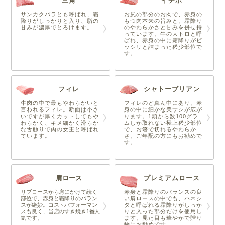
三角
イチボ
サンカクバラとも呼ばれ、霜
お尻の部分のお肉で、赤身の
降りがしっかりと入り、脂の
もつ肉本来の旨みと、霜降り
甘みが濃厚でとろけます。
のやわらかさと甘みを併せ持
っています。牛の大トロと呼
ばれ、赤身の中に霜降りがビ
ッシリと詰まった稀少部位で
す。
フィレ
シャトーブリアン
牛肉の中で最もやわらかいと
フィレのど真ん中にあり、赤
言われるフィレ。断面は小さ
身の中に細かな美サシが広が
いですが厚くカットしてもや
ります。1頭から数100グラ
わらかく、キメ細かく滑らか
ムしか取れない極上稀少部位
な舌触りで肉の女王と呼ばれ
で、お箸で切れるやわらか
ています。
さ。ご年配の方にもお勧めで
す。
肩ロース
プレミアムロース
リブロースから肩にかけて続く
赤身と霜降りのバランスの良
部位で、赤身と霜降りのバラン
い肩ロースの中でも、ハネシ
スが絶妙。コストパフォーマン
タと呼ばれる霜降りがしっか
スも良く、当店のすき焼き1番人
りと入った部分だけを使用し
気です。
ます。見た目も華やかで贈り
物にお勧めです。