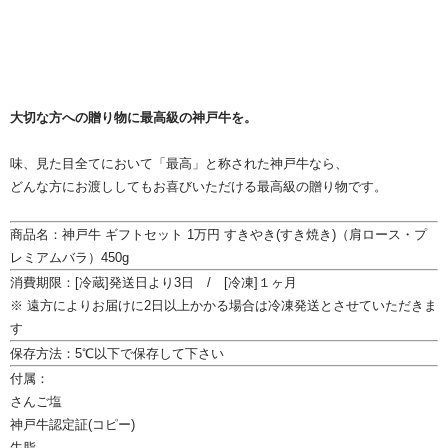
大切な方への贈り物に最高級の神戸牛を。
味、見た目全てにおいて「最高」と称された神戸牛なら、
どんな方にお渡ししてもお喜びいただける最高級の贈り物です。
商品名：神戸牛 ギフトセット 1万円 すきやき(すき焼き)（肩ロース・プ
レミアムバラ）450g
消費期限：[冷蔵]発送日より3日 / [冷凍]１ヶ月
※ 遠方によりお届けに2日以上かかる場合は冷凍発送とさせていただきま
す
保存方法：5℃以下で保存して下さい
付属：
さんご塩
神戸牛認定証(コピー)
牛脂