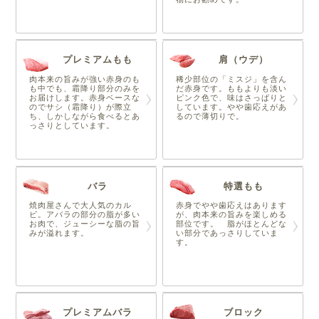
プレミアムもも
肩（ウデ）
肉本来の旨みが強い赤身のも
稀少部位の「ミスジ」を含ん
も中でも、霜降り部分のみを
だ赤身です。ももよりも淡い
お届けします。赤身ベースな
ピンク色で、味はさっぱりと
のでサシ（霜降り）が際立
しています。やや歯応えがあ
ち、しかしながら食べるとあ
るので薄切りで。
っさりとしています。
バラ
特選もも
焼肉屋さんで大人気のカル
赤身でやや歯応えはあります
ビ。アバラの部分の脂が多い
が、肉本来の旨みを楽しめる
お肉で、ジューシーな脂の旨
部位です。 脂がほとんどな
みが溢れます。
い部分であっさりしていま
す。
プレミアムバラ
ブロック