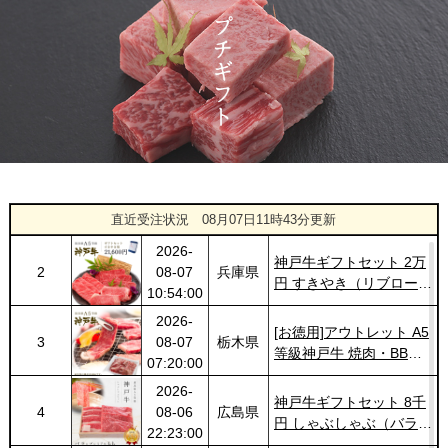
ト １万円 2個セット
20:55:00
2026-
神奈川
[訳あり][家庭用] A5等級
1422
03-14
県
神戸牛 サーロインステー
20:48:00
キ 200g
2026-
神戸牛カタログギフト
1423
03-14
福岡県
１万円
18:00:00
2026-
神戸牛ギフトセット 1万
1
08-07
兵庫県
円 ステーキ・ハンバーグ
直近受注状況
08月07日11時43分更新
10:54:00
（ランプ100ｇ×2枚・ハ
2026-
ンバーグ150ｇ×4個）
神戸牛ギフトセット 2万
2
08-07
兵庫県
円 すきやき（リブロー
10:54:00
ス・肩ロース・ランプ）
2026-
600g
[お徳用]アウトレット A5
3
08-07
栃木県
等級神戸牛 焼肉・BBQ
07:20:00
セット (500g・1kg・
2026-
1.5kg)
神戸牛ギフトセット 8千
4
08-06
広島県
円 しゃぶしゃぶ（バラ・
22:23:00
プレミアム霜降りもも）