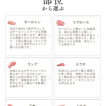
サーロイン
リブロース
当店人気NO.1神戸牛といえ
サーロインと繋がった高級部
ばサーロインステーキを想像
位。細かな霜降りが美しく、
される方も多いはず。腰の辺
ロースの中で最も厚みがあり
りの霜降りが入りやすい部分
見栄えが良い部分です。香り
で、上質な脂はあっさりと甘
甘みとろける肉質、何をとっ
く、まさに神戸牛のイメージ
ても絶品です。
通りのお肉です。
ランプ
ヒウチ
赤身のももの中でステーキに
赤身のももの中で最も霜降り
最も向いているやわらかい、
が多い部位 焼肉にすれば程
腰からお尻の部分です。鉄分
よい噛み応えで脂の甘みを堪
豊富で、健康志向な方、脂が
能できます。トモサンカクと
苦手な方など幅広い年齢層に
も呼ばれます。
お勧めです