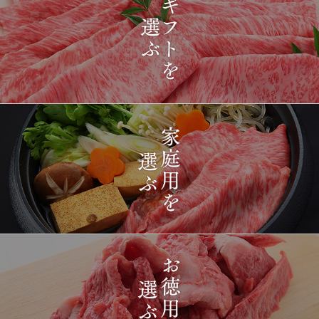
2026-
[ギフト] A5等級神戸牛
1414
03-15
長野県
プレミアム霜降りももす
17:26:00
きやき 200g~1kg
2026-