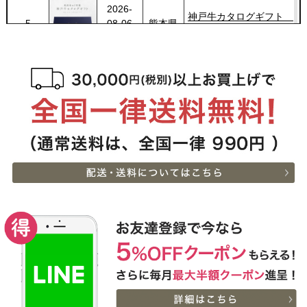
2026-
400g
神戸牛カタログギフト
5
08-06
熊本県
８千円
21:40:00
2026-
神戸牛カタログギフト
6
08-06
兵庫県
１万５千円
21:18:00
2026-
【送料無料】[ギフト]A5
7
08-06
兵庫県
等級神戸牛ハンバーグス
21:05:00
テーキ 150ｇ×5個
2026-
[ギフト] A5等級神戸牛
8
08-06
栃木県
ランプすきやき 200ｇ~
17:45:00
１ｋｇ
2026-
[ギフト] A5等級神戸牛
9
08-06
千葉県
ランプステーキ 200ｇ
15:51:00
~1kg
2026-
[ギフト] A5等級神戸牛
10
08-06
千葉県
イチボステーキ 150ｇ(1
15:51:00
枚)
2026-
[ギフト]A5等級 神戸牛