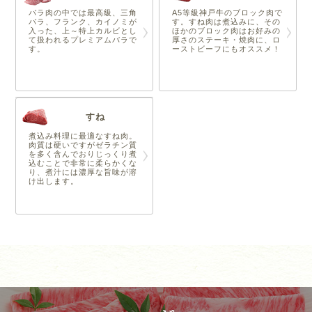
バラ肉の中では最高級、三角
A5等級神戸牛のブロック肉で
バラ、フランク、カイノミが
す。すね肉は煮込みに、その
入った、上～特上カルビとし
ほかのブロック肉はお好みの
て扱われるプレミアムバラで
厚さのステーキ・焼肉に、ロ
す。
ーストビーフにもオススメ！
すね
煮込み料理に最適なすね肉。
肉質は硬いですがゼラチン質
を多く含んでおりじっくり煮
込むことで非常に柔らかくな
り、煮汁には濃厚な旨味が溶
け出します。