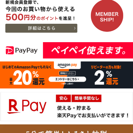
2026-
1.5kg)
神戸牛ギフトセット 8千
12
08-06
広島県
円 しゃぶしゃぶ（バラ・
22:23:00
プレミアム霜降りもも）
2026-
400g
神戸牛カタログギフト
13
08-06
熊本県
８千円
21:40:00
2026-
神戸牛カタログギフト
14
08-06
兵庫県
１万５千円
21:18:00
2026-
【送料無料】[ギフト]A5
15
08-06
兵庫県
等級神戸牛ハンバーグス
21:05:00
テーキ 150ｇ×5個
2026-
[ギフト] A5等級神戸牛
16
08-06
栃木県
ランプすきやき 200ｇ~
17:45:00
１ｋｇ
2026-
[ギフト] A5等級神戸牛
17
08-06
千葉県
ランプステーキ 200ｇ
15:51:00
~1kg
2026-
[ギフト] A5等級神戸牛
18
08-06
千葉県