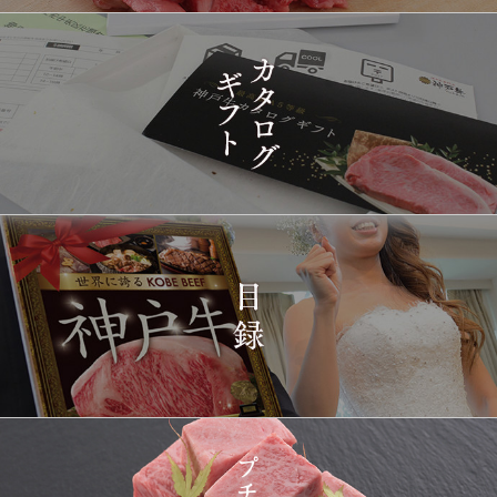
2026-
[訳あり][家庭用] A5等級
1424
03-15
兵庫県
神戸牛 フィレステーキ
14:10:00
2026-
[家庭用] A5等級神戸牛
1425
03-15
兵庫県
シャトーブリアンステー
14:10:00
キ 150ｇ(1枚)
2026-
神戸牛ギフトセット 1万
1426
03-15
東京都
5千円 焼肉（肩ロース・
12:23:00
プレミアムもも）650g
2026-
神戸牛カタログギフト
1427
03-15
宮城県
１万円
08:48:00
2026-
神戸牛 食べ比べお重 二
1428
03-14
大分県
段
22:21:00
2026-
神戸牛目録 選べるセッ
1429
03-14
大阪府
ト １万円 2個セット
20:55:00
2026-
神奈川
[訳あり][家庭用] A5等級