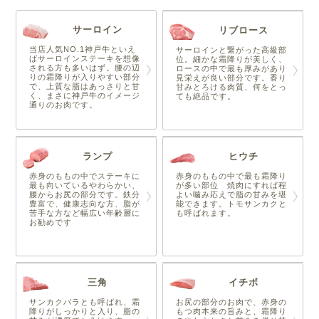
サーロイン
リブロース
当店人気NO.1神戸牛といえ
サーロインと繋がった高級部
ばサーロインステーキを想像
位。細かな霜降りが美しく、
される方も多いはず。腰の辺
ロースの中で最も厚みがあり
りの霜降りが入りやすい部分
見栄えが良い部分です。香り
で、上質な脂はあっさりと甘
甘みとろける肉質、何をとっ
く、まさに神戸牛のイメージ
ても絶品です。
通りのお肉です。
ランプ
ヒウチ
赤身のももの中でステーキに
赤身のももの中で最も霜降り
最も向いているやわらかい、
が多い部位 焼肉にすれば程
腰からお尻の部分です。鉄分
よい噛み応えで脂の甘みを堪
豊富で、健康志向な方、脂が
能できます。トモサンカクと
苦手な方など幅広い年齢層に
も呼ばれます。
お勧めです
三角
イチボ
サンカクバラとも呼ばれ、霜
お尻の部分のお肉で、赤身の
降りがしっかりと入り、脂の
もつ肉本来の旨みと、霜降り