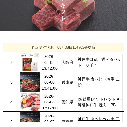
1430
03-14
県
神戸牛 サーロインステー
20:48:00
キ 200g
2026-
神戸牛カタログギフト
1431
03-14
福岡県
１万円
18:00:00
2026-
[家庭用] A5等級神戸牛
1
08-08
兵庫県
特選ももしゃぶしゃぶ
直近受注状況
08月08日15時03分更新
13:45:00
200g〜１kg
2026-
神戸牛目録 選べるセッ
2
08-08
大阪府
ト ８千円
13:42:00
2026-
神戸牛 食べ比べお重 二
3
08-08
兵庫県
段
13:41:00
2026-
[お徳用]アウトレット A5
4
08-08
愛知県
等級神戸牛 焼肉・BBQ
02:17:00
セット (500g・1kg・
2026-
1.5kg)
神戸牛 食べ比べお重 二
5
08-07
東京都
段