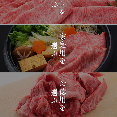
2026-
[ギフト] A5等級神戸牛
1422
03-15
長野県
プレミアム霜降りももす
17:26:00
きやき 200g~1kg
2026-
神戸牛目録 選べるセッ
1423
03-15
東京都
ト ８千円
16:35:00