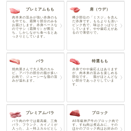
プレミアムもも
肩（ウデ）
肉本来の旨みが強い赤身のも
稀少部位の「ミスジ」を含ん
も中でも、霜降り部分のみを
だ赤身です。ももよりも淡い
お届けします。赤身ベースな
ピンク色で、味はさっぱりと
のでサシ（霜降り）が際立
しています。やや歯応えがあ
ち、しかしながら食べるとあ
るので薄切りで。
っさりとしています。
バラ
特選もも
焼肉屋さんで大人気のカル
赤身でやや歯応えはあります
ビ。アバラの部分の脂が多い
が、肉本来の旨みを楽しめる
お肉で、ジューシーな脂の旨
部位です。 脂がほとんどな
みが溢れます。
い部分であっさりしていま
す。
プレミアムバラ
ブロック
バラ肉の中では最高級、三角
A5等級神戸牛のブロック肉で
バラ、フランク、カイノミが
す。すね肉は煮込みに、その
入った、上～特上カルビとし
ほかのブロック肉はお好みの