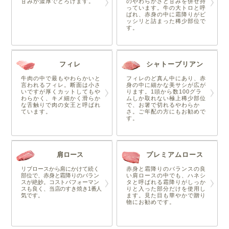
甘みが濃厚でとろけます。
のやわらかさと甘みを併せ持
っています。牛の大トロと呼
ばれ、赤身の中に霜降りがビ
ッシリと詰まった稀少部位で
す。
フィレ
シャトーブリアン
牛肉の中で最もやわらかいと
フィレのど真ん中にあり、赤
言われるフィレ。断面は小さ
身の中に細かな美サシが広が
いですが厚くカットしてもや
ります。1頭から数100グラ
わらかく、キメ細かく滑らか
ムしか取れない極上稀少部位
な舌触りで肉の女王と呼ばれ
で、お箸で切れるやわらか
ています。
さ。ご年配の方にもお勧めで
す。
肩ロース
プレミアムロース
リブロースから肩にかけて続く
赤身と霜降りのバランスの良
部位で、赤身と霜降りのバラン
い肩ロースの中でも、ハネシ
スが絶妙。コストパフォーマン
タと呼ばれる霜降りがしっか
スも良く、当店のすき焼き1番人
りと入った部分だけを使用し
気です。
ます。見た目も華やかで贈り
物にお勧めです。