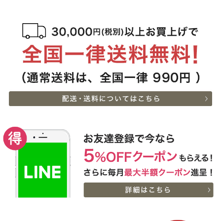
23:49:00
2026-
神戸牛目録 選べるセッ
6
08-07
新潟県
ト １万５千円
18:25:00
2026-
A5等級 神戸牛 フィレ ブ
7
08-07
大阪府
ロック 500g
14:30:00
2026-
[家庭用] A5等級神戸牛
8
08-07
東京都
肩ロースしゃぶしゃぶ
13:01:00
200g〜1kg
2026-
神戸牛ギフトセット 1万
9
08-07
兵庫県
円 ステーキ・ハンバーグ
10:54:00
（ランプ100ｇ×2枚・ハ
2026-
ンバーグ150ｇ×4個）
神戸牛ギフトセット 2万
10
08-07
兵庫県
円 すきやき（リブロー
10:54:00
ス・肩ロース・ランプ）
2026-
600g
[お徳用]アウトレット A5
11
08-07
栃木県
等級神戸牛 焼肉・BBQ
07:20:00
セット (500g・1kg・