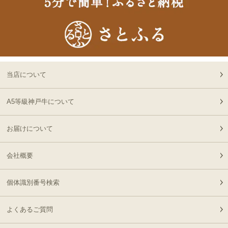
イチボステーキ 150ｇ(1
15:51:00
枚)
2026-
[ギフト]A5等級 神戸牛
19
08-06
大阪府
プレミアムセット（プレ
13:58:00
ミアムロース[200g]・プ
2026-
レミアムもも[200g]）ス
出産内祝に命名札 大
20
08-06
大阪府
ライス肉
切なお名前のお披露目に
当店について
13:58:00
（商品と一緒にご購入下
2026-
さい）
A5等級神戸牛について
21
08-06
大阪府
贈り物に最適な高級桐箱
13:58:00
お届けについて
2026-
出産内祝に命名札 大
22
08-06
大阪府
切なお名前のお披露目に
13:18:00
会社概要
（商品と一緒にご購入下
2026-
さい）
神戸牛ギフトセット 1万
23
08-06
大阪府
円 赤身セット すきやき
個体識別番号検索
13:18:00
（かた（ウデ）・プレミ
2026-
アム霜降りもも）450g
神奈川
神戸牛カタログギフト
よくあるご質問
24
08-06
県
８千円
12:40:00