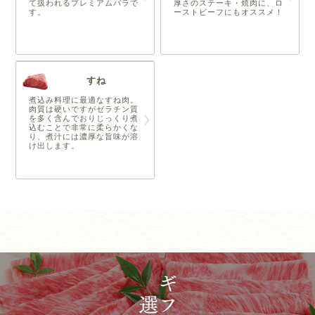
て扱われるプレミアムバラで
厚さのステーキ・焼肉に、ロ
す。
ーストビーフにもオススメ！
すね
煮込み料理に最適なすね肉。
肉質は硬いですがゼラチン質
を多く含んでおりじっくり煮
込むことで非常に柔らかくな
り、煮汁には濃厚な旨味が溶
け出します。