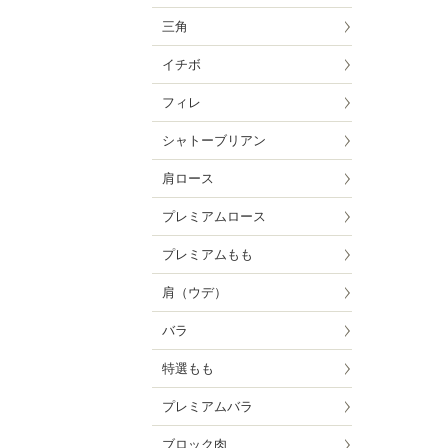
三角
イチボ
フィレ
シャトーブリアン
肩ロース
プレミアムロース
プレミアムもも
肩（ウデ）
バラ
特選もも
プレミアムバラ
ブロック肉