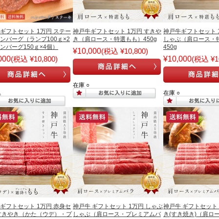
ギフトセット 1万円 ステー
神戸牛ギフトセット 1万円 すきや
神戸牛ギフトセット 
ンバーグ（ランプ100ｇ×2
き（肩ロース・特選もも）450g
しゃぶ（肩ロース・
ンバーグ150ｇ×4個）
450g
¥10,000
(税込 ¥10,800)
000
(税込 ¥10,800)
¥10,000
(税込 ¥10
在庫 ○
△
在庫 ○
ギフトセット 1万円 赤身セ
神戸牛 ギフトセット 1万円 しゃぶ
神戸牛 ギフトセット 
すきやき（かた（ウデ）・プ
しゃぶ（肩ロース・プレミアムバ
き(すき焼き)（肩ロ