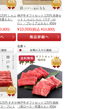
1万円 しゃぶ
神戸牛ギフトセット 1万円 赤身セ
特選もも）
ット しゃぶしゃぶ（ウデ（か
た）・プレミアムもも）450g
,800)
¥10,000
(税込 ¥10,800)
在庫 ○
1万円 すきや
神戸牛ギフトセット 1万円 焼肉
ース・プレミ
（肩ロース・特選もも）450g