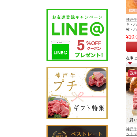
神戸牛
キ・ハ
枚・ハ
¥10,
在庫 
神戸牛
ット 