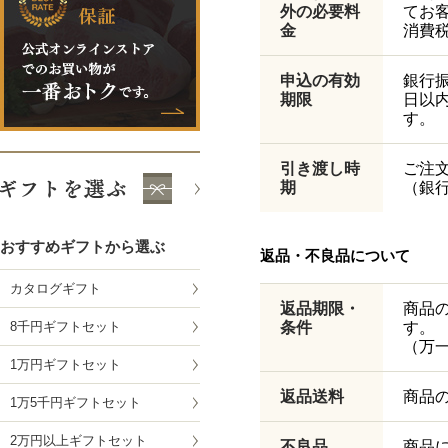
外の必要料
てお
金
消費
申込の有効
銀行
期限
日以
す。
引き渡し時
ご注
期
（銀
おすすめギフトから選ぶ
返品・不良品について
カタログギフト
返品期限・
商品
8千円ギフトセット
条件
す。
（万
1万円ギフトセット
返品送料
商品
1万5千円ギフトセット
2万円以上ギフトセット
不良品
商品