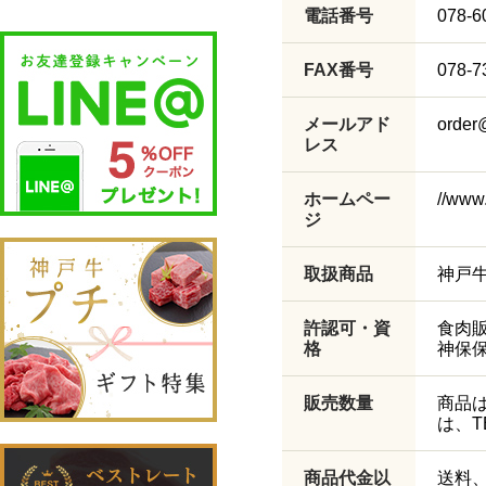
電話番号
078-6
FAX番号
078-7
メールアド
order
レス
ホームペー
//www
ジ
取扱商品
神戸
許認可・資
食肉
格
神保保
販売数量
商品
は、
商品代金以
送料、