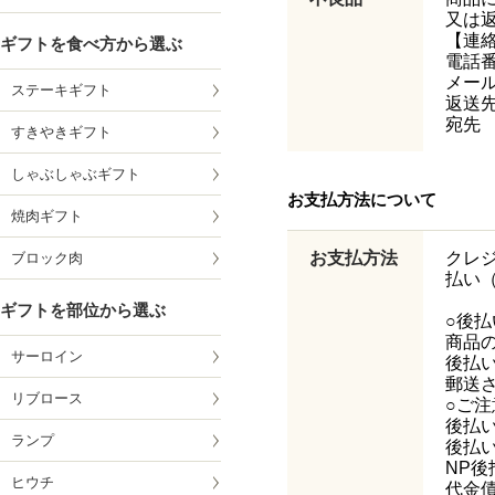
又は
【連
ギフトを食べ方から選ぶ
電話番号
メールア
ステーキギフト
返送先
宛先
すきやきギフト
しゃぶしゃぶギフト
お支払方法について
焼肉ギフト
お支払方法
クレ
ブロック肉
払い
ギフトを部位から選ぶ
○後
商品
サーロイン
後払
郵送
リブロース
○ご注
後払い
ランプ
後払
NP
ヒウチ
代金債