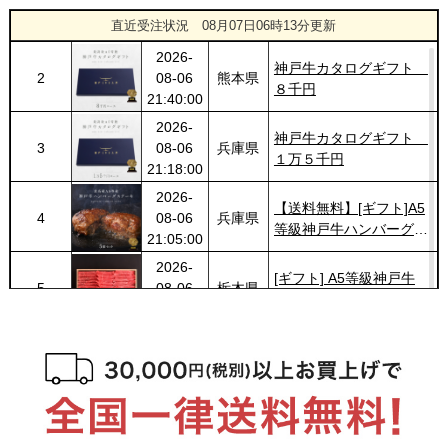
1
08-06
広島県
円 しゃぶしゃぶ（バラ・
直近受注状況
08月07日06時13分更新
22:23:00
プレミアム霜降りもも）
2026-
400g
神戸牛カタログギフト
2
08-06
熊本県
８千円
21:40:00
2026-
神戸牛カタログギフト
3
08-06
兵庫県
１万５千円
21:18:00
2026-
【送料無料】[ギフト]A5
4
08-06
兵庫県
等級神戸牛ハンバーグス
21:05:00
テーキ 150ｇ×5個
2026-
[ギフト] A5等級神戸牛
5
08-06
栃木県
ランプすきやき 200ｇ~
17:45:00
１ｋｇ
2026-
[ギフト] A5等級神戸牛
6
08-06
千葉県
ランプステーキ 200ｇ
15:51:00
~1kg
2026-
[ギフト] A5等級神戸牛
7
08-06
千葉県
イチボステーキ 150ｇ(1