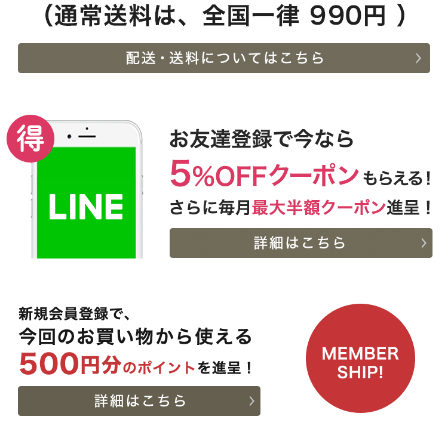
15:51:00
枚)
2026-
[ギフト]A5等級 神戸牛
8
08-06
大阪府
プレミアムセット（プレ
13:58:00
ミアムロース[200g]・プ
2026-
レミアムもも[200g]）ス
出産内祝に命名札 大
9
08-06
大阪府
ライス肉
切なお名前のお披露目に
13:58:00
（商品と一緒にご購入下
2026-
さい）
10
08-06
大阪府
贈り物に最適な高級桐箱
13:58:00
2026-
神戸牛ギフトセット 1万
11
08-06
大阪府
円 赤身セット すきやき
13:18:00
（かた（ウデ）・プレミ
2026-
アム霜降りもも）450g
出産内祝に命名札 大
12
08-06
大阪府
切なお名前のお披露目に
13:18:00
（商品と一緒にご購入下
2026-
さい）
神奈川
神戸牛カタログギフト
13
08-06
県
８千円
12:40:00