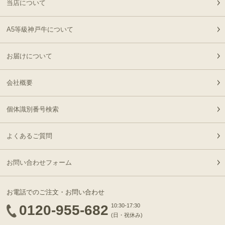
１万円
当店について
19:09:00
2026-
神戸牛食べ比べセット 焼
A5等級神戸牛について
21
08-05
大阪府
肉懐石「彩」◆焼肉
16:59:00
お届けについて
2026-
神奈川
［家庭用］A5等級神戸牛
22
08-05
県
ハンバーグステーキ
15:10:00
会社概要
150ｇ×4個
2026-
神戸牛食べ比べセット 焼
23
08-05
福岡県
肉懐石「彩」◆焼肉
個体識別番号検索
14:50:00
2026-
神戸牛食べ比べセット 焼
よくあるご質問
24
08-05
福岡県
肉懐石「彩」◆焼肉
14:50:00
2026-
お問い合わせフォーム
[家庭用] A5等級神戸牛
25
08-05
東京都
サーロインステーキ
12:19:00
200ｇ〜1kg
お電話でのご注文・お問い合わせ
2026-
[お徳用]【最高級】神戸
0120-955-682
10:30-17:30
26
08-05
大阪府
牛 極上 すじ肉
(日・祝休み)
10:39:00