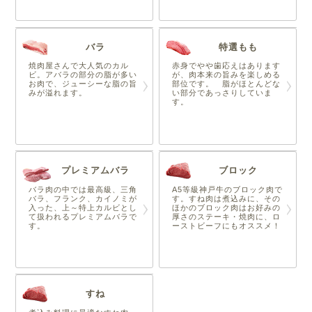
バラ
特選もも
焼肉屋さんで大人気のカル
赤身でやや歯応えはあります
ビ。アバラの部分の脂が多い
が、肉本来の旨みを楽しめる
お肉で、ジューシーな脂の旨
部位です。 脂がほとんどな
みが溢れます。
い部分であっさりしていま
す。
プレミアムバラ
ブロック
バラ肉の中では最高級、三角
A5等級神戸牛のブロック肉で
バラ、フランク、カイノミが
す。すね肉は煮込みに、その
入った、上～特上カルビとし
ほかのブロック肉はお好みの
て扱われるプレミアムバラで
厚さのステーキ・焼肉に、ロ
す。
ーストビーフにもオススメ！
すね