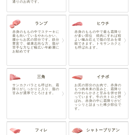
通りのお肉です。
ランプ
ヒウチ
赤身のももの中でステーキに
赤身のももの中で最も霜降り
最も向いているやわらかい、
が多い部位 焼肉にすれば程
腰からお尻の部分です。鉄分
よい噛み応えで脂の甘みを堪
豊富で、健康志向な方、脂が
能できます。トモサンカクと
苦手な方など幅広い年齢層に
も呼ばれます。
お勧めです
三角
イチボ
サンカクバラとも呼ばれ、霜
お尻の部分のお肉で、赤身の
降りがしっかりと入り、脂の
もつ肉本来の旨みと、霜降り
甘みが濃厚でとろけます。
のやわらかさと甘みを併せ持
っています。牛の大トロと呼
ばれ、赤身の中に霜降りがビ
ッシリと詰まった稀少部位で
す。
フィレ
シャトーブリアン