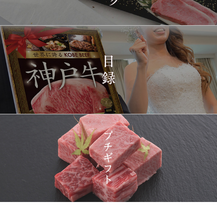
2026-
神戸牛ギフトセット 1万
1415
03-15
東京都
5千円 焼肉（肩ロース・
12:23:00
プレミアムもも）650g
2026-
神戸牛カタログギフト
1416
03-15
宮城県
１万円
08:48:00
2026-
神戸牛 食べ比べお重 二
1417
03-14
大分県
段
22:21:00
2026-
神戸牛目録 選べるセッ
1418
03-14
大阪府
ト １万円 2個セット
20:55:00
2026-
神奈川
[訳あり][家庭用] A5等級
1419
03-14
県
神戸牛 サーロインステー
20:48:00
キ 200g
2026-
神戸牛カタログギフト
1420
03-14
福岡県
１万円
18:00:00
2026-
神戸牛ギフトセット 8千