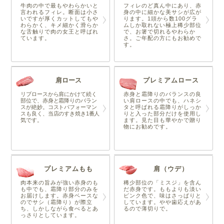
牛肉の中で最もやわらかいと
フィレのど真ん中にあり、赤
言われるフィレ。断面は小さ
身の中に細かな美サシが広が
いですが厚くカットしてもや
ります。1頭から数100グラ
わらかく、キメ細かく滑らか
ムしか取れない極上稀少部位
な舌触りで肉の女王と呼ばれ
で、お箸で切れるやわらか
ています。
さ。ご年配の方にもお勧めで
す。
肩ロース
プレミアムロース
リブロースから肩にかけて続く
赤身と霜降りのバランスの良
部位で、赤身と霜降りのバラン
い肩ロースの中でも、ハネシ
スが絶妙。コストパフォーマン
タと呼ばれる霜降りがしっか
スも良く、当店のすき焼き1番人
りと入った部分だけを使用し
気です。
ます。見た目も華やかで贈り
物にお勧めです。
プレミアムもも
肩（ウデ）
肉本来の旨みが強い赤身のも
稀少部位の「ミスジ」を含ん
も中でも、霜降り部分のみを
だ赤身です。ももよりも淡い
お届けします。赤身ベースな
ピンク色で、味はさっぱりと
のでサシ（霜降り）が際立
しています。やや歯応えがあ
ち、しかしながら食べるとあ
るので薄切りで。
っさりとしています。