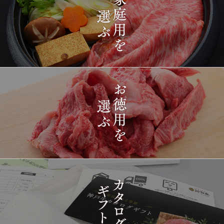
2026-
[ギフト] A5等級神戸牛
1411
03-15
長野県
プレミアム霜降りももす
17:26:00
きやき 200g~1kg
2026-
神戸牛目録 選べるセッ
1412
03-15
東京都
ト ８千円
16:35:00
2026-
[訳あり][家庭用] A5等級
1413
03-15
兵庫県
神戸牛 フィレステーキ
14:10:00
2026-
[家庭用] A5等級神戸牛
1414
03-15
兵庫県
シャトーブリアンステー
14:10:00
キ 150ｇ(1枚)