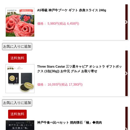
A5等級 神戸牛ブーケ ギフト 赤身スライス 240g
価格： 5,980円(税込 6,458円)
Three Stars Caviar 三ツ星キャビア オシェトラ ギフトボッ
クス (1缶[30g]) お中元 グルメ お取り寄せ
価格： 16,093円(税込 17,380円)
神戸牛食べ比べセット 焼肉懐石「極」◆焼肉