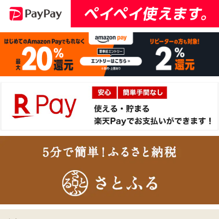
2026-
神戸牛食べ比べセット 焼
14
08-06
東京都
肉懐石「極」◆焼肉
11:40:00
2026-
神戸牛カタログギフト
15
08-06
兵庫県
１万５千円
06:55:00
2026-
[お徳用]A5等級 神戸牛
16
08-06
北海道
ミンチ（ひき肉 挽き肉）
02:32:00
400g 【冷凍発送】
2026-
A5等級 神戸牛 もも ブロ
17
08-05
東京都
ック 500g
21:56:00
2026-
神戸牛目録 選べるセッ
18
08-05
大阪府
ト ８千円
21:19:00
2026-
[ギフト] A5等級神戸牛
19
08-05
愛知県
プレミアム霜降りロース
21:10:00
すきやき 200g~1kg
2026-
神戸牛カタログギフト
20
08-05
長野県