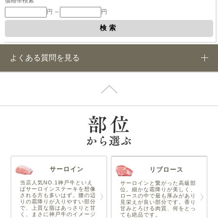
価格帯検索
円 ～
円
よくある質問を見る
サーロイン
リブロース
当店人気NO.1神戸牛といえ
サーロインと繋がった高級部
ばサーロインステーキを想像
位。細かな霜降りが美しく、
される方も多いはず。腰の辺
ロースの中で最も厚みがあり
りの霜降りが入りやすい部分
見栄えが良い部分です。香り
で、上質な脂はあっさりと甘
甘みとろける肉質、何をとっ
く、まさに神戸牛のイメージ
ても絶品です。