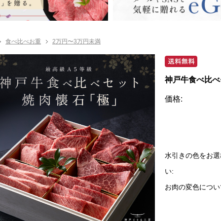
食べ比べお重
2万円〜3万円未満
神戸牛食べ比べ
価格:
水引きの色をお選
い:
お肉の変色につい