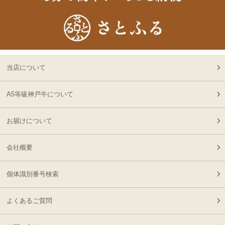
22:23:00
プレミアム霜降りもも）
2026-
400g
神戸牛カタログギフト
19
08-06
熊本県
８千円
21:40:00
2026-
神戸牛カタログギフト
20
08-06
兵庫県
１万５千円
当店について
21:18:00
2026-
【送料無料】[ギフト]A5
A5等級神戸牛について
21
08-06
兵庫県
等級神戸牛ハンバーグス
21:05:00
テーキ 150ｇ×5個
お届けについて
2026-
[ギフト] A5等級神戸牛
22
08-06
栃木県
ランプすきやき 200ｇ~
17:45:00
会社概要
１ｋｇ
2026-
[ギフト] A5等級神戸牛
23
08-06
千葉県
ランプステーキ 200ｇ
個体識別番号検索
15:51:00
~1kg
2026-
[ギフト] A5等級神戸牛
よくあるご質問
24
08-06
千葉県
イチボステーキ 150ｇ(1
15:51:00
枚)