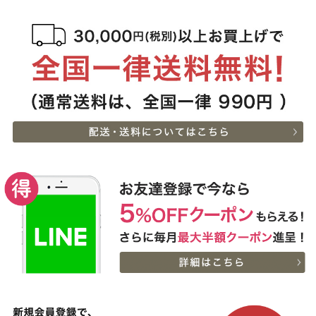
200g〜１kg
2026-
神戸牛目録 選べるセッ
6
08-08
東京都
ト ８千円
15:39:00
2026-
[家庭用] A5等級神戸牛
7
08-08
兵庫県
特選ももしゃぶしゃぶ
13:45:00
200g〜１kg
2026-
神戸牛目録 選べるセッ
8
08-08
大阪府
ト ８千円
13:42:00
2026-
神戸牛 食べ比べお重 二
9
08-08
兵庫県
段
13:41:00
2026-
[お徳用]アウトレット A5
10
08-08
愛知県
等級神戸牛 焼肉・BBQ
02:17:00
セット (500g・1kg・
2026-
1.5kg)
神戸牛 食べ比べお重 二
11
08-07
東京都
段
23:49:00
2026-