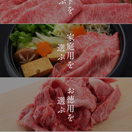
2026-
[ギフト] A5等級神戸牛
1428
03-15
長野県
プレミアム霜降りももす
17:26:00
きやき 200g~1kg
2026-
神戸牛目録 選べるセッ
1429
03-15
東京都
ト ８千円
16:35:00