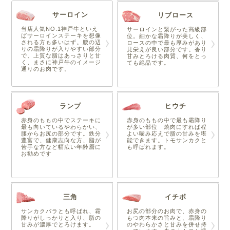
サーロイン
リブロース
当店人気NO.1神戸牛といえ
サーロインと繋がった高級部
ばサーロインステーキを想像
位。細かな霜降りが美しく、
される方も多いはず。腰の辺
ロースの中で最も厚みがあり
りの霜降りが入りやすい部分
見栄えが良い部分です。香り
で、上質な脂はあっさりと甘
甘みとろける肉質、何をとっ
く、まさに神戸牛のイメージ
ても絶品です。
通りのお肉です。
ランプ
ヒウチ
赤身のももの中でステーキに
赤身のももの中で最も霜降り
最も向いているやわらかい、
が多い部位 焼肉にすれば程
腰からお尻の部分です。鉄分
よい噛み応えで脂の甘みを堪
豊富で、健康志向な方、脂が
能できます。トモサンカクと
苦手な方など幅広い年齢層に
も呼ばれます。
お勧めです
三角
イチボ
サンカクバラとも呼ばれ、霜
お尻の部分のお肉で、赤身の
降りがしっかりと入り、脂の
もつ肉本来の旨みと、霜降り
甘みが濃厚でとろけます。
のやわらかさと甘みを併せ持