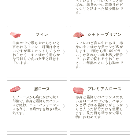
っています。牛の大トロと呼
ばれ、赤身の中に霜降りがビ
ッシリと詰まった稀少部位で
す。
フィレ
シャトーブリアン
牛肉の中で最もやわらかいと
フィレのど真ん中にあり、赤
言われるフィレ。断面は小さ
身の中に細かな美サシが広が
いですが厚くカットしてもや
ります。1頭から数100グラ
わらかく、キメ細かく滑らか
ムしか取れない極上稀少部位
な舌触りで肉の女王と呼ばれ
で、お箸で切れるやわらか
ています。
さ。ご年配の方にもお勧めで
す。
肩ロース
プレミアムロース
リブロースから肩にかけて続く
赤身と霜降りのバランスの良
部位で、赤身と霜降りのバラン
い肩ロースの中でも、ハネシ
スが絶妙。コストパフォーマン
タと呼ばれる霜降りがしっか
スも良く、当店のすき焼き1番人
りと入った部分だけを使用し
気です。
ます。見た目も華やかで贈り
物にお勧めです。