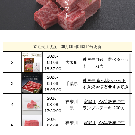
県
神戸牛 サーロインステー
20:48:00
キ 200g
2026-
神戸牛カタログギフト
1437
03-14
福岡県
１万円
18:00:00
2026-
神奈川
神戸牛カタログギフト
1
08-08
県
８千円
直近受注状況
08月09日01時14分更新
19:30:00
2026-
神戸牛目録 選べるセッ
2
08-08
大阪府
ト １万円
18:37:00
2026-
神戸牛 食べ比べセット
3
08-08
千葉県
すき焼き懐石◆すき焼き
18:03:00
2026-
神奈川
[家庭用] A5等級神戸牛
4
08-08
県
ランプステーキ 200ｇ〜
17:30:00
1kg
2026-
神奈川
[家庭用] A5等級神戸牛
5
08-08
県
特選ももすきやき
17:30:00