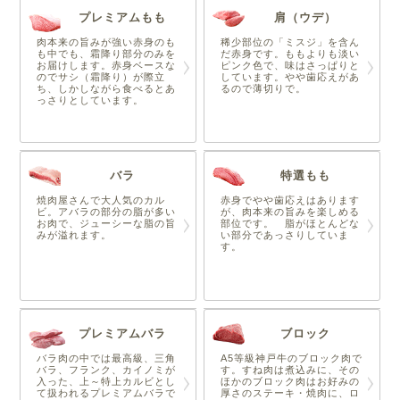
プレミアムもも
肩（ウデ）
肉本来の旨みが強い赤身のも
稀少部位の「ミスジ」を含ん
も中でも、霜降り部分のみを
だ赤身です。ももよりも淡い
お届けします。赤身ベースな
ピンク色で、味はさっぱりと
のでサシ（霜降り）が際立
しています。やや歯応えがあ
ち、しかしながら食べるとあ
るので薄切りで。
っさりとしています。
バラ
特選もも
焼肉屋さんで大人気のカル
赤身でやや歯応えはあります
ビ。アバラの部分の脂が多い
が、肉本来の旨みを楽しめる
お肉で、ジューシーな脂の旨
部位です。 脂がほとんどな
みが溢れます。
い部分であっさりしていま
す。
プレミアムバラ
ブロック
バラ肉の中では最高級、三角
A5等級神戸牛のブロック肉で
バラ、フランク、カイノミが
す。すね肉は煮込みに、その
入った、上～特上カルビとし
ほかのブロック肉はお好みの
て扱われるプレミアムバラで
厚さのステーキ・焼肉に、ロ