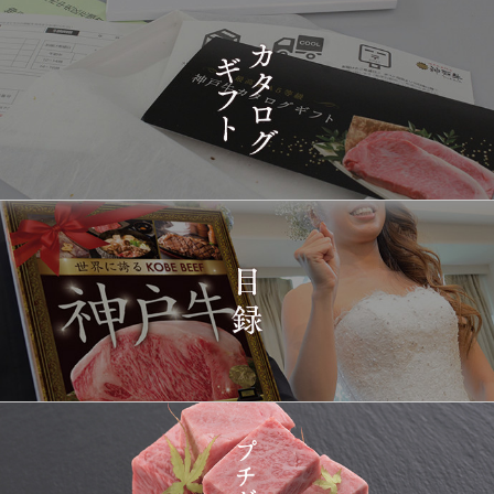
2026-
[訳あり][家庭用] A5等級
1430
03-15
兵庫県
神戸牛 フィレステーキ
14:10:00
2026-
[家庭用] A5等級神戸牛
1431
03-15
兵庫県
シャトーブリアンステー
14:10:00
キ 150ｇ(1枚)
2026-
神戸牛ギフトセット 1万
1432
03-15
東京都
5千円 焼肉（肩ロース・
12:23:00
プレミアムもも）650g
2026-
神戸牛カタログギフト
1433
03-15
宮城県
１万円
08:48:00
2026-
神戸牛 食べ比べお重 二
1434
03-14
大分県
段
22:21:00
2026-
神戸牛目録 選べるセッ
1435
03-14
大阪府
ト １万円 2個セット
20:55:00
2026-
神奈川
[訳あり][家庭用] A5等級
1436
03-14