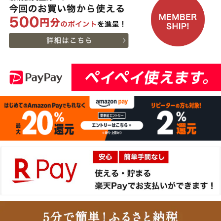
神戸牛目録 選べるセッ
12
08-07
新潟県
ト １万５千円
18:25:00
2026-
A5等級 神戸牛 フィレ ブ
13
08-07
大阪府
ロック 500g
14:30:00
2026-
[家庭用] A5等級神戸牛
14
08-07
東京都
肩ロースしゃぶしゃぶ
13:01:00
200g〜1kg
2026-
神戸牛ギフトセット 1万
15
08-07
兵庫県
円 ステーキ・ハンバーグ
10:54:00
（ランプ100ｇ×2枚・ハ
2026-
ンバーグ150ｇ×4個）
神戸牛ギフトセット 2万
16
08-07
兵庫県
円 すきやき（リブロー
10:54:00
ス・肩ロース・ランプ）
2026-
600g
[お徳用]アウトレット A5
17
08-07
栃木県
等級神戸牛 焼肉・BBQ
07:20:00
セット (500g・1kg・
2026-
1.5kg)
神戸牛ギフトセット 8千
18
08-06
広島県
円 しゃぶしゃぶ（バラ・