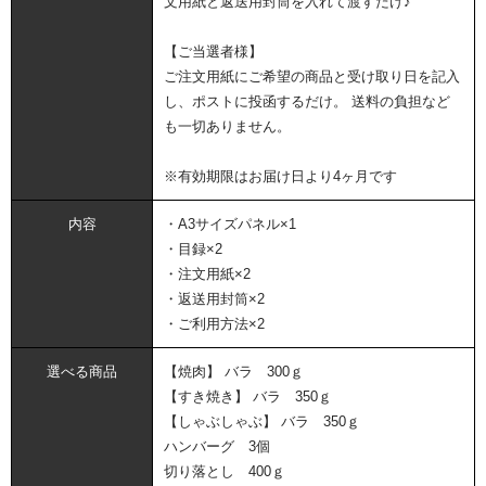
文用紙と返送用封筒を入れて渡すだけ♪
【ご当選者様】
ご注文用紙にご希望の商品と受け取り日を記入
し、ポストに投函するだけ。 送料の負担など
も一切ありません。
※有効期限はお届け日より4ヶ月です
内容
・A3サイズパネル×1
・目録×2
・注文用紙×2
・返送用封筒×2
・ご利用方法×2
選べる商品
【焼肉】 バラ 300ｇ
【すき焼き】 バラ 350ｇ
【しゃぶしゃぶ】 バラ 350ｇ
ハンバーグ 3個
切り落とし 400ｇ