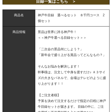
目録一覧
はこちら ＞
商品名
神戸牛目録 選べるセット ８千円コース 2
個セット
商品情報
景品は世界に誇る神戸牛！
＜＜神戸牛選べる目録セット＞＞
「二次会の景品何にしよう？」
「新年会で盛り上がる賞品ってどんなもの？」
そんなお悩みを解決します！
幹事様は、注文して中身を渡すだけ♪ Ａ３サイ
ズの大きなパネルで、会場はテレビのように盛
り上がります！！
【ご注文者様】
予算を決めて注文するだけで指定の日程に神戸
牛目録セットが届きます。 目録の中に、ご注