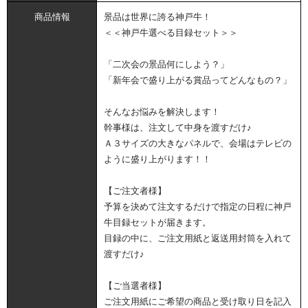
商品情報
景品は世界に誇る神戸牛！
＜＜神戸牛選べる目録セット＞＞
「二次会の景品何にしよう？」
「新年会で盛り上がる賞品ってどんなもの？」
そんなお悩みを解決します！
幹事様は、注文して中身を渡すだけ♪
Ａ３サイズの大きなパネルで、会場はテレビの
ように盛り上がります！！
【ご注文者様】
予算を決めて注文するだけで指定の日程に神戸
牛目録セットが届きます。
目録の中に、ご注文用紙と返送用封筒を入れて
渡すだけ♪
【ご当選者様】
ご注文用紙にご希望の商品と受け取り日を記入