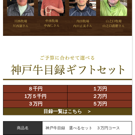
８千円
１万円
1万５千円
２万円
３万円
５万円
目録一覧
はこちら ＞
商品名
神戸牛目録 選べるセット ３万円コース