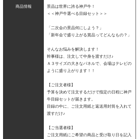
商品情報
景品は世界に誇る神戸牛！
＜＜神戸牛選べる目録セット＞＞
「二次会の景品何にしよう？」
「新年会で盛り上がる賞品ってどんなもの？」
そんなお悩みを解決します！
幹事様は、注文して中身を渡すだけ♪
Ａ３サイズの大きなパネルで、会場はテレビの
ように盛り上がります！！
【ご注文者様】
予算を決めて注文するだけで指定の日程に神戸
牛目録セットが届きます。
目録の中に、ご注文用紙と返送用封筒を入れて
渡すだけ♪
【ご当選者様】
ご注文用紙にご希望の商品と受け取り日を記入