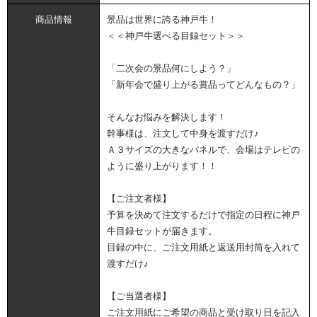
商品情報
景品は世界に誇る神戸牛！
＜＜神戸牛選べる目録セット＞＞
「二次会の景品何にしよう？」
「新年会で盛り上がる賞品ってどんなもの？」
そんなお悩みを解決します！
幹事様は、注文して中身を渡すだけ♪
Ａ３サイズの大きなパネルで、会場はテレビの
ように盛り上がります！！
【ご注文者様】
予算を決めて注文するだけで指定の日程に神戸
牛目録セットが届きます。
目録の中に、ご注文用紙と返送用封筒を入れて
渡すだけ♪
【ご当選者様】
ご注文用紙にご希望の商品と受け取り日を記入