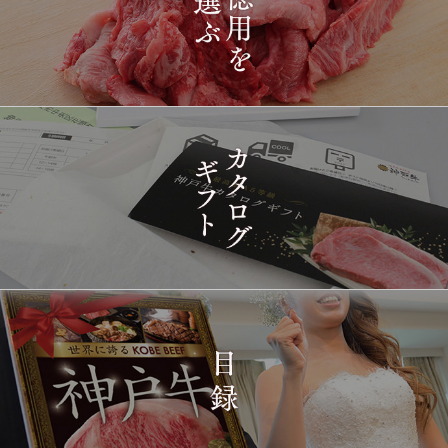
ト ８千円
16:35:00
2026-
[訳あり][家庭用] A5等級
1421
03-15
兵庫県
神戸牛 フィレステーキ
14:10:00
2026-
[家庭用] A5等級神戸牛
1422
03-15
兵庫県
シャトーブリアンステー
14:10:00
キ 150ｇ(1枚)
2026-
神戸牛ギフトセット 1万
1423
03-15
東京都
5千円 焼肉（肩ロース・
12:23:00
プレミアムもも）650g
2026-
神戸牛カタログギフト
1424
03-15
宮城県
１万円
08:48:00
2026-
神戸牛 食べ比べお重 二
1425
03-14
大分県
段
22:21:00
2026-
神戸牛目録 選べるセッ
1426
03-14
大阪府
ト １万円 2個セット
20:55:00