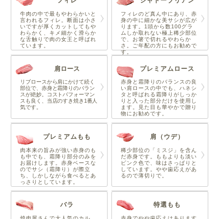
フィレ
シャトーブリアン
牛肉の中で最もやわらかいと
フィレのど真ん中にあり、赤
言われるフィレ。断面は小さ
身の中に細かな美サシが広が
いですが厚くカットしてもや
ります。1頭から数100グラ
わらかく、キメ細かく滑らか
ムしか取れない極上稀少部位
な舌触りで肉の女王と呼ばれ
で、お箸で切れるやわらか
ています。
さ。ご年配の方にもお勧めで
す。
肩ロース
プレミアムロース
リブロースから肩にかけて続く
赤身と霜降りのバランスの良
部位で、赤身と霜降りのバラン
い肩ロースの中でも、ハネシ
スが絶妙。コストパフォーマン
タと呼ばれる霜降りがしっか
スも良く、当店のすき焼き1番人
りと入った部分だけを使用し
気です。
ます。見た目も華やかで贈り
物にお勧めです。
プレミアムもも
肩（ウデ）
肉本来の旨みが強い赤身のも
稀少部位の「ミスジ」を含ん
も中でも、霜降り部分のみを
だ赤身です。ももよりも淡い
お届けします。赤身ベースな
ピンク色で、味はさっぱりと
のでサシ（霜降り）が際立
しています。やや歯応えがあ
ち、しかしながら食べるとあ
るので薄切りで。
っさりとしています。
バラ
特選もも
焼肉屋さんで大人気のカル
赤身でやや歯応えはあります