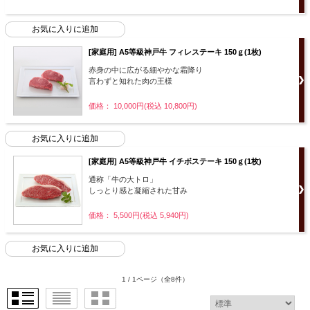
[家庭用] A5等級神戸牛 フィレステーキ 150ｇ(1枚)
赤身の中に広がる細やかな霜降り
言わずと知れた肉の王様
価格： 10,000円(税込 10,800円)
[家庭用] A5等級神戸牛 イチボステーキ 150ｇ(1枚)
通称「牛の大トロ」
しっとり感と凝縮された甘み
価格： 5,500円(税込 5,940円)
1 / 1ページ
（全8件）