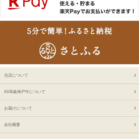
2026-
さい）
18
08-06
大阪府
贈り物に最適な高級桐箱
13:58:00
2026-
出産内祝に命名札 大
19
08-06
大阪府
切なお名前のお披露目に
13:18:00
（商品と一緒にご購入下
2026-
さい）
神戸牛ギフトセット 1万
20
08-06
大阪府
円 赤身セット すきやき
13:18:00
（かた（ウデ）・プレミ
2026-
アム霜降りもも）450g
神奈川
神戸牛カタログギフト
21
08-06
県
８千円
当店について
12:40:00
2026-
神戸牛食べ比べセット 焼
A5等級神戸牛について
22
08-06
東京都
肉懐石「極」◆焼肉
11:40:00
お届けについて
2026-
神戸牛カタログギフト
23
08-06
兵庫県
１万５千円
06:55:00
会社概要
2026-
[お徳用]A5等級 神戸牛
24
08-06
北海道