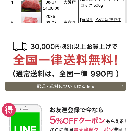
5
08-07
東京都
肩ロースしゃぶしゃぶ
13:01:00
200g〜1kg
2026-
神戸牛ギフトセット 1万
6
08-07
兵庫県
円 ステーキ・ハンバーグ
10:54:00
（ランプ100ｇ×2枚・ハ
2026-
ンバーグ150ｇ×4個）
神戸牛ギフトセット 2万
7
08-07
兵庫県
円 すきやき（リブロー
10:54:00
ス・肩ロース・ランプ）
2026-
600g
[お徳用]アウトレット A5
8
08-07
栃木県
等級神戸牛 焼肉・BBQ
07:20:00
セット (500g・1kg・
2026-
1.5kg)
神戸牛ギフトセット 8千
9
08-06
広島県
円 しゃぶしゃぶ（バラ・
22:23:00
プレミアム霜降りもも）
2026-
400g
神戸牛カタログギフト
10
08-06
熊本県
８千円
21:40:00
2026-
神戸牛カタログギフト
11
08-06
兵庫県
１万５千円