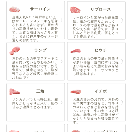
サーロイン
リブロース
当店人気NO.1神戸牛といえ
サーロインと繋がった高級部
ばサーロインステーキを想像
位。細かな霜降りが美しく、
される方も多いはず。腰の辺
ロースの中で最も厚みがあり
りの霜降りが入りやすい部分
見栄えが良い部分です。香り
で、上質な脂はあっさりと甘
甘みとろける肉質、何をとっ
く、まさに神戸牛のイメージ
ても絶品です。
通りのお肉です。
ランプ
ヒウチ
赤身のももの中でステーキに
赤身のももの中で最も霜降り
最も向いているやわらかい、
が多い部位 焼肉にすれば程
腰からお尻の部分です。鉄分
よい噛み応えで脂の甘みを堪
豊富で、健康志向な方、脂が
能できます。トモサンカクと
苦手な方など幅広い年齢層に
も呼ばれます。
お勧めです
三角
イチボ
サンカクバラとも呼ばれ、霜
お尻の部分のお肉で、赤身の
降りがしっかりと入り、脂の
もつ肉本来の旨みと、霜降り
甘みが濃厚でとろけます。
のやわらかさと甘みを併せ持
っています。牛の大トロと呼
ばれ、赤身の中に霜降りがビ
ッシリと詰まった稀少部位で
す。