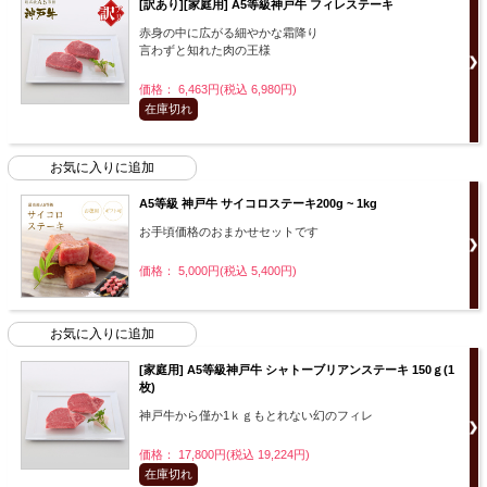
[訳あり][家庭用] A5等級神戸牛 フィレステーキ
赤身の中に広がる細やかな霜降り
言わずと知れた肉の王様
価格： 6,463円(税込 6,980円)
在庫切れ
A5等級 神戸牛 サイコロステーキ200g ~ 1kg
お手頃価格のおまかせセットです
価格： 5,000円(税込 5,400円)
[家庭用] A5等級神戸牛 シャトーブリアンステーキ 150ｇ(1
枚)
神戸牛から僅か1ｋｇもとれない幻のフィレ
価格： 17,800円(税込 19,224円)
在庫切れ