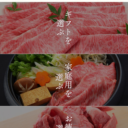
2026-
[ギフト] A5等級神戸牛
1419
03-15
長野県
プレミアム霜降りももす
17:26:00
きやき 200g~1kg
2026-
神戸牛目録 選べるセッ
1420
03-15
東京都