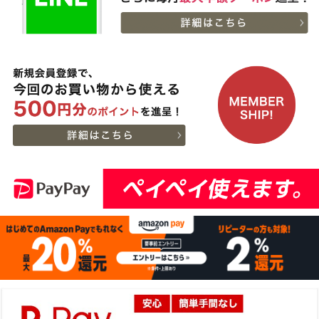
21:18:00
2026-
【送料無料】[ギフト]A5
12
08-06
兵庫県
等級神戸牛ハンバーグス
21:05:00
テーキ 150ｇ×5個
2026-
[ギフト] A5等級神戸牛
13
08-06
栃木県
ランプすきやき 200ｇ~
17:45:00
１ｋｇ
2026-
[ギフト] A5等級神戸牛
14
08-06
千葉県
ランプステーキ 200ｇ
15:51:00
~1kg
2026-
[ギフト] A5等級神戸牛
15
08-06
千葉県
イチボステーキ 150ｇ(1
15:51:00
枚)
2026-
[ギフト]A5等級 神戸牛
16
08-06
大阪府
プレミアムセット（プレ
13:58:00
ミアムロース[200g]・プ
2026-
レミアムもも[200g]）ス
出産内祝に命名札 大
17
08-06
大阪府
ライス肉
切なお名前のお披露目に
13:58:00
（商品と一緒にご購入下