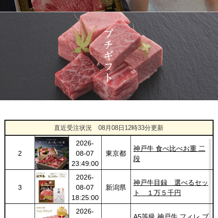
2026-
神奈川
[訳あり][家庭用] A5等級
1427
03-14
県
神戸牛 サーロインステー
20:48:00
キ 200g
2026-
神戸牛カタログギフト
1428
03-14
福岡県
１万円
18:00:00
2026-
[お徳用]アウトレット A5
1
08-08
愛知県
等級神戸牛 焼肉・BBQ
02:17:00
セット (500g・1kg・
2026-
1.5kg)
神戸牛 食べ比べお重 二
2
08-07
東京都
段
直近受注状況
08月08日12時33分更新
23:49:00
2026-
神戸牛目録 選べるセッ
3
08-07
新潟県
ト １万５千円
18:25:00
2026-
A5等級 神戸牛 フィレ ブ
4
08-07
大阪府
ロック 500g
14:30:00
2026-
[家庭用] A5等級神戸牛