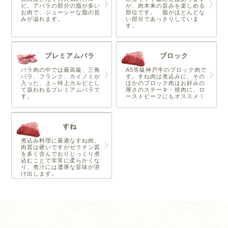
ビ。アバラの部分の脂が多い
が、肉本来の旨みを楽しめる
お肉で、ジューシーな脂の旨
部位です。 脂がほとんどな
みが溢れます。
い部分であっさりしていま
す。
プレミアムバラ
ブロック
バラ肉の中では最高級、三角
A5等級神戸牛のブロック肉で
バラ、フランク、カイノミが
す。すね肉は煮込みに、その
入った、上～特上カルビとし
ほかのブロック肉はお好みの
て扱われるプレミアムバラで
厚さのステーキ・焼肉に、ロ
す。
ーストビーフにもオススメ！
すね
煮込み料理に最適なすね肉。
肉質は硬いですがゼラチン質
を多く含んでおりじっくり煮
込むことで非常に柔らかくな
り、煮汁には濃厚な旨味が溶
け出します。