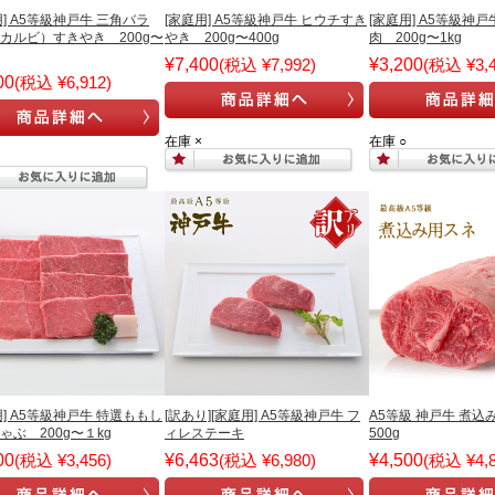
用] A5等級神戸牛 三角バラ
[家庭用] A5等級神戸牛 ヒウチすき
[家庭用] A5等級神
カルビ）すきやき 200g〜
やき 200g〜400g
肉 200g〜1kg
¥7,400
(税込 ¥7,992)
¥3,200
(税込 ¥3,4
00
(税込 ¥6,912)
在庫 ×
在庫 ○
用] A5等級神戸牛 特選ももし
[訳あり][家庭用] A5等級神戸牛 フ
A5等級 神戸牛 煮込
ゃぶ 200g〜１kg
ィレステーキ
500g
00
(税込 ¥3,456)
¥6,463
(税込 ¥6,980)
¥4,500
(税込 ¥4,8