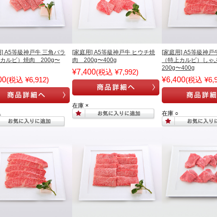
用] A5等級神戸牛 三角バラ
[家庭用] A5等級神戸牛 ヒウチ焼
[家庭用] A5等級神戸
カルビ）焼肉 200g〜
肉 200g〜400g
（特上カルビ）し
200g〜400g
¥7,400
(税込 ¥7,992)
00
(税込 ¥6,912)
¥6,400
(税込 ¥6,9
在庫 ×
△
在庫 ○