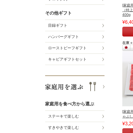
[家庭
（特上
その他ギフト
400g
¥6,4
目録ギフト
ハンバーグギフト
在庫 ○
ローストビーフギフト
キャビアギフトセット
家庭用を食べ方から選ぶ
[家庭
ステーキで楽しむ
ゃぶし
¥3,2
すきやきで楽しむ