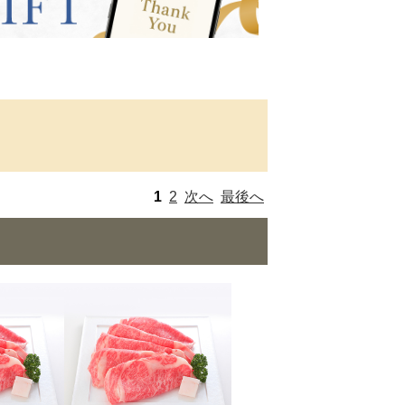
1
2
次へ
最後へ