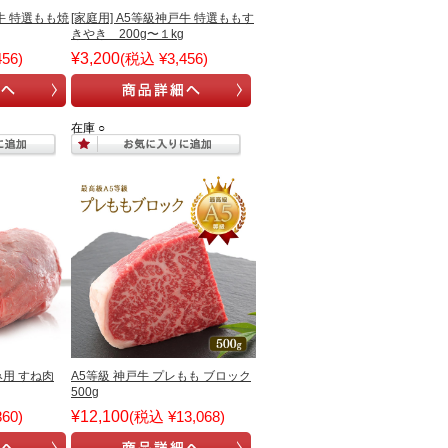
戸牛 特選もも焼
[家庭用] A5等級神戸牛 特選ももす
きやき 200g〜１kg
56)
¥3,200
(税込 ¥3,456)
在庫 ○
み用 すね肉
A5等級 神戸牛 プレもも ブロック
500g
60)
¥12,100
(税込 ¥13,068)