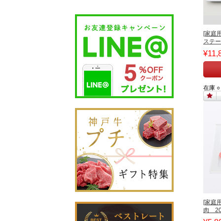
[家庭
ステー
¥11,
在庫 ○
[家庭
肉 20