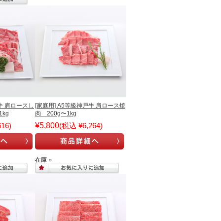
戸牛 肩ロースし
[家庭用] A5等級神戸牛 肩ロース焼
kg
肉 200g〜1kg
16)
¥5,800
(税込 ¥6,264)
在庫 ○