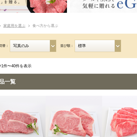
家庭用を選ぶ
食べ方から選ぶ
切替：
並び順：
中1件〜40件を表示
品一覧