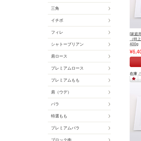
三角
イチボ
フィレ
[家庭
（特上
シャトーブリアン
400g
¥6,4
肩ロース
プレミアムロース
在庫 
プレミアムもも
肩（ウデ）
バラ
特選もも
プレミアムバラ
ブロック肉