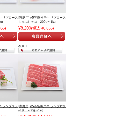
戸牛 リブロース
[家庭用] A5等級神戸牛 リブロース
kg
しゃぶしゃぶ 200g〜1kg
56)
¥8,200
(税込 ¥8,856)
在庫 ○
戸牛 ランプステ
[家庭用] A5等級神戸牛 ランプすき
やき 200g〜1kg