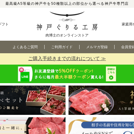
最高級A5等級の神戸牛を50種類以上の部位から選べる神戸牛専門店
ギフト
家庭用
肉博士のオンラインストア
よくあるご質問
ご利用ガイド
メルマガ登録
会員登
ご購入手続きまでの流れについて ≫