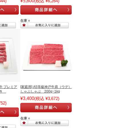
44)
¥5,800
(税込 ¥6,264)
在庫 ○
戸牛 プレミア
[家庭用] A5等級神戸牛肩（ウデ）
やき
しゃぶしゃぶ 200g~1kg
¥3,400
(税込 ¥3,672)
52)
在庫 ○