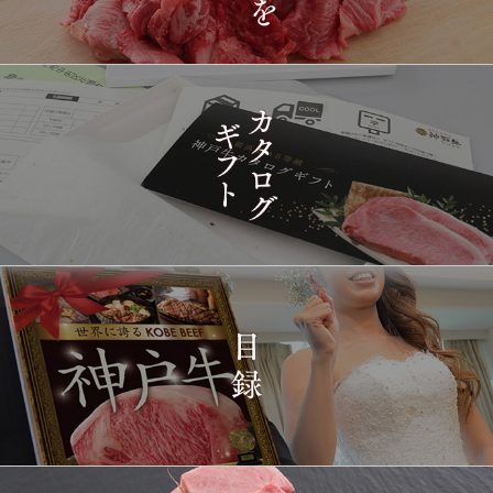
神戸牛目録 選べるセッ
1435
03-15
東京都
ト ８千円
16:35:00
2026-
[訳あり][家庭用] A5等級
1436
03-15
兵庫県
神戸牛 フィレステーキ
14:10:00
2026-
[家庭用] A5等級神戸牛
1437
03-15
兵庫県
シャトーブリアンステー
14:10:00
キ 150ｇ(1枚)
2026-
神戸牛ギフトセット 1万
1438
03-15
東京都
5千円 焼肉（肩ロース・
12:23:00
プレミアムもも）650g
2026-
神戸牛カタログギフト
1439
03-15
宮城県
１万円
08:48:00
2026-
神戸牛 食べ比べお重 二
1440
03-14
大分県
段
22:21:00
2026-
神戸牛目録 選べるセッ
1441
03-14
大阪府
ト １万円 2個セット