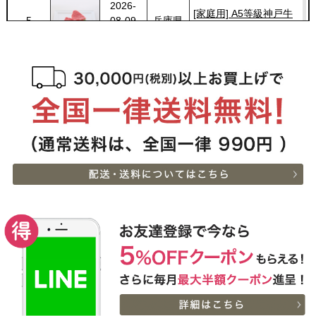
2026-
[家庭用] A5等級神戸牛
5
08-09
兵庫県
ランプステーキ 200ｇ〜
10:06:00
1kg
2026-
[家庭用] A5等級神戸牛
6
08-09
兵庫県
サーロインステーキ
10:06:00
200ｇ〜1kg
2026-
神奈川
神戸牛カタログギフト
7
08-08
県
８千円
19:30:00
2026-
神戸牛目録 選べるセッ
8
08-08
大阪府
ト １万円
18:37:00
2026-
神戸牛 食べ比べセット
9
08-08
千葉県
すき焼き懐石◆すき焼き
18:03:00
2026-
神奈川
[家庭用] A5等級神戸牛
10
08-08
県
ランプステーキ 200ｇ〜
17:30:00
1kg
2026-
神奈川
[家庭用] A5等級神戸牛