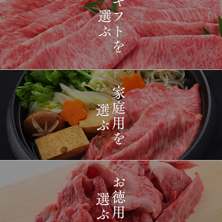
2026-
[ギフト] A5等級神戸牛
1434
03-15
長野県
プレミアム霜降りももす
17:26:00
きやき 200g~1kg
2026-