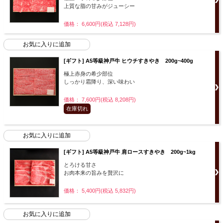
上質な脂の甘みがジューシー
価格： 6,600円(税込 7,128円)
[ギフト] A5等級神戸牛 ヒウチすきやき 200g~400g
極上赤身の希少部位
しっかり霜降り、深い味わい
価格： 7,600円(税込 8,208円)
在庫切れ
[ギフト] A5等級神戸牛 肩ロースすきやき 200g~1kg
とろける甘さ
お肉本来の旨みを贅沢に
価格： 5,400円(税込 5,832円)