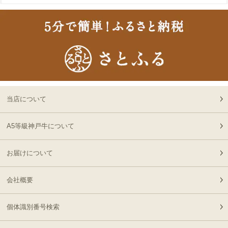
2026-
神戸牛目録 選べるセッ
18
08-07
新潟県
ト １万５千円
18:25:00
2026-
A5等級 神戸牛 フィレ ブ
19
08-07
大阪府
ロック 500g
14:30:00
2026-
[家庭用] A5等級神戸牛
20
08-07
東京都
肩ロースしゃぶしゃぶ
当店について
13:01:00
200g〜1kg
2026-
神戸牛ギフトセット 2万
A5等級神戸牛について
21
08-07
兵庫県
円 すきやき（リブロー
10:54:00
ス・肩ロース・ランプ）
お届けについて
2026-
600g
神戸牛ギフトセット 1万
22
08-07
兵庫県
円 ステーキ・ハンバーグ
10:54:00
会社概要
（ランプ100ｇ×2枚・ハ
2026-
ンバーグ150ｇ×4個）
[お徳用]アウトレット A5
23
08-07
栃木県
等級神戸牛 焼肉・BBQ
個体識別番号検索
07:20:00
セット (500g・1kg・
2026-
1.5kg)