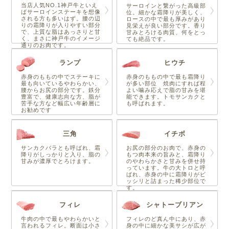
当店人気NO.1神戸牛といえ
サーロインと繋がった高級部
ばサーロインステーキを想像
位。細かな霜降りが美しく、
される方も多いはず。腰の辺
ロースの中で最も厚みがあり
りの霜降りが入りやすい部分
見栄えが良い部分です。香り
で、上質な脂はあっさりと甘
甘みとろける肉質、何をとっ
く、まさに神戸牛のイメージ
ても絶品です。
通りのお肉です。
ランプ
ヒウチ
赤身のももの中でステーキに
赤身のももの中で最も霜降り
最も向いているやわらかい、
が多い部位 焼肉にすれば程
腰からお尻の部分です。鉄分
よい噛み応えで脂の甘みを堪
豊富で、健康志向な方、脂が
能できます。トモサンカクと
苦手な方など幅広い年齢層に
も呼ばれます。
お勧めです
三角
イチボ
サンカクバラとも呼ばれ、霜
お尻の部分のお肉で、赤身の
降りがしっかりと入り、脂の
もつ肉本来の旨みと、霜降り
甘みが濃厚でとろけます。
のやわらかさと甘みを併せ持
っています。牛の大トロと呼
ばれ、赤身の中に霜降りがビ
ッシリと詰まった稀少部位で
す。
フィレ
シャトーブリアン
牛肉の中で最もやわらかいと
フィレのど真ん中にあり、赤
言われるフィレ。断面は小さ
身の中に細かな美サシが広が