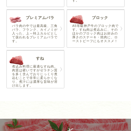
す。
プレミアムバラ
ブロック
バラ肉の中では最高級、三角
A5等級神戸牛のブロック肉で
バラ、フランク、カイノミが
す。すね肉は煮込みに、その
入った、上～特上カルビとし
ほかのブロック肉はお好みの
て扱われるプレミアムバラで
厚さのステーキ・焼肉に、ロ
す。
ーストビーフにもオススメ！
すね
煮込み料理に最適なすね肉。
肉質は硬いですがゼラチン質
を多く含んでおりじっくり煮
込むことで非常に柔らかくな
り、煮汁には濃厚な旨味が溶
け出します。