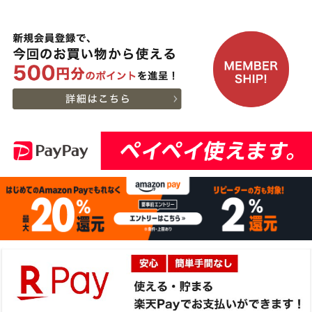
11
08-08
県
特選ももすきやき
17:30:00
200g〜１kg
2026-
神戸牛目録 選べるセッ
12
08-08
東京都
ト ８千円
15:39:00
2026-
[家庭用] A5等級神戸牛
13
08-08
兵庫県
特選ももしゃぶしゃぶ
13:45:00
200g〜１kg
2026-
神戸牛目録 選べるセッ
14
08-08
大阪府
ト ８千円
13:42:00
2026-
神戸牛 食べ比べお重 二
15
08-08
兵庫県
段
13:41:00
2026-
[お徳用]アウトレット A5
16
08-08
愛知県
等級神戸牛 焼肉・BBQ
02:17:00
セット (500g・1kg・
2026-
1.5kg)
神戸牛 食べ比べお重 二
17
08-07
東京都
段
23:49:00