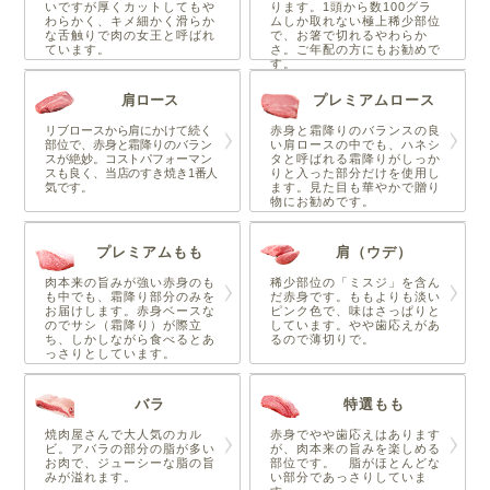
いですが厚くカットしてもや
ります。1頭から数100グラ
わらかく、キメ細かく滑らか
ムしか取れない極上稀少部位
な舌触りで肉の女王と呼ばれ
で、お箸で切れるやわらか
ています。
さ。ご年配の方にもお勧めで
す。
肩ロース
プレミアムロース
リブロースから肩にかけて続く
赤身と霜降りのバランスの良
部位で、赤身と霜降りのバラン
い肩ロースの中でも、ハネシ
スが絶妙。コストパフォーマン
タと呼ばれる霜降りがしっか
スも良く、当店のすき焼き1番人
りと入った部分だけを使用し
気です。
ます。見た目も華やかで贈り
物にお勧めです。
プレミアムもも
肩（ウデ）
肉本来の旨みが強い赤身のも
稀少部位の「ミスジ」を含ん
も中でも、霜降り部分のみを
だ赤身です。ももよりも淡い
お届けします。赤身ベースな
ピンク色で、味はさっぱりと
のでサシ（霜降り）が際立
しています。やや歯応えがあ
ち、しかしながら食べるとあ
るので薄切りで。
っさりとしています。
バラ
特選もも
焼肉屋さんで大人気のカル
赤身でやや歯応えはあります
ビ。アバラの部分の脂が多い
が、肉本来の旨みを楽しめる
お肉で、ジューシーな脂の旨
部位です。 脂がほとんどな
みが溢れます。
い部分であっさりしていま