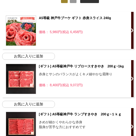
A5等級 神戸牛ブーケ ギフト 赤身スライス 240g
価格： 5,980円(税込 6,458円)
[ギフト] A5等級神戸牛 リブロースすきやき 200ｇ~1kg
赤身とサシのバランスがよくキメ細やかな霜降り
価格： 8,400円(税込 9,072円)
[ギフト] A5等級神戸牛 ランプすきやき 200ｇ~１ｋｇ
きめが細かくやわらかな赤身
脂身が苦手な方におすすめです