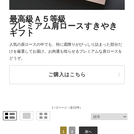
最高級Ａ５等級
プレミアム肩ロースすきやき
ギフト
人気の肩ロースの中でも、特に霜降りがびっしり詰まった部分だ
けを厳選してお届け。お肉通も唸らせるプレミアムな肩ロースを
どうぞ。
ご購入はこちら
1 / 2ページ
（全22件）
1
2
次へ