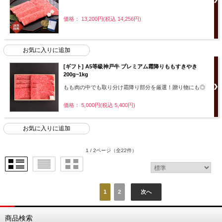
価格： 13,200円(税込 14,256円)
[ギフト] A5等級神戸牛 プレミアム霜降りももすきやき
200g~1kg
もも肉の中でも取り分け霜降り部分を厳選！贈り物にも◎
価格： 5,000円(税込 5,400円)
1 / 2ページ
（全22件）
1
2
次へ
商品検索