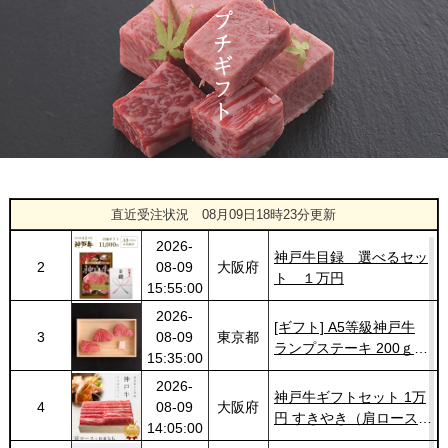
20:55:00
2026-
神奈川
[訳あり][家庭用] A5等級
1442
03-14
県
神戸牛 サーロインステー
20:48:00
キ 200g
2026-
神戸牛カタログギフト
1443
03-14
福岡県
１万円
18:00:00
2026-
神戸牛食べ比べセット 焼
1
08-09
兵庫県
肉懐石「彩」◆焼肉
直近受注状況
08月09日18時23分更新
18:05:00
2026-
神戸牛目録 選べるセッ
2
08-09
大阪府
ト １万円
15:55:00
2026-
[ギフト] A5等級神戸牛
3
08-09
東京都
ランプステーキ 200ｇ
15:35:00
~1kg
2026-
神戸牛ギフトセット 1万
4
08-09
大阪府
円 すきやき（肩ロース・
14:05:00
特選もも）450g