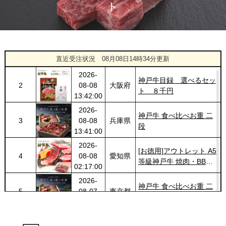
2026-
神戸牛カタログギフト
1431
03-14
福岡県
１万円
18:00:00
2026-
[家庭用] A5等級神戸牛
1
08-08
兵庫県
特選ももしゃぶしゃぶ
直近受注状況
08月08日14時34分更新
13:45:00
200g〜１kg
2026-
神戸牛目録 選べるセッ
2
08-08
大阪府
ト ８千円
13:42:00
2026-
神戸牛 食べ比べお重 二
3
08-08
兵庫県
段
13:41:00
2026-
[お徳用]アウトレット A5
4
08-08
愛知県
等級神戸牛 焼肉・BBQ
02:17:00
セット (500g・1kg・
2026-
1.5kg)
神戸牛 食べ比べお重 二
5
08-07
東京都
段
23:49:00
2026-
神戸牛目録 選べるセッ