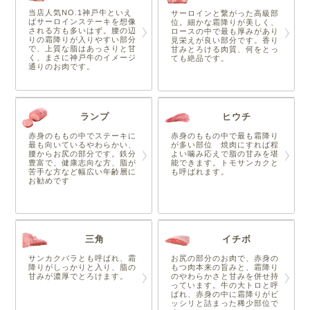
当店人気NO.1神戸牛といえ
サーロインと繋がった高級部
ばサーロインステーキを想像
位。細かな霜降りが美しく、
される方も多いはず。腰の辺
ロースの中で最も厚みがあり
りの霜降りが入りやすい部分
見栄えが良い部分です。香り
で、上質な脂はあっさりと甘
甘みとろける肉質、何をとっ
く、まさに神戸牛のイメージ
ても絶品です。
通りのお肉です。
ランプ
ヒウチ
赤身のももの中でステーキに
赤身のももの中で最も霜降り
最も向いているやわらかい、
が多い部位 焼肉にすれば程
腰からお尻の部分です。鉄分
よい噛み応えで脂の甘みを堪
豊富で、健康志向な方、脂が
能できます。トモサンカクと
苦手な方など幅広い年齢層に
も呼ばれます。
お勧めです
三角
イチボ
サンカクバラとも呼ばれ、霜
お尻の部分のお肉で、赤身の
降りがしっかりと入り、脂の
もつ肉本来の旨みと、霜降り
甘みが濃厚でとろけます。
のやわらかさと甘みを併せ持
っています。牛の大トロと呼
ばれ、赤身の中に霜降りがビ
ッシリと詰まった稀少部位で