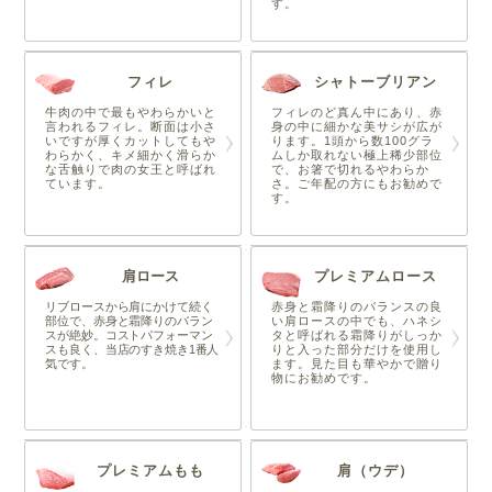
す。
フィレ
シャトーブリアン
牛肉の中で最もやわらかいと
フィレのど真ん中にあり、赤
言われるフィレ。断面は小さ
身の中に細かな美サシが広が
いですが厚くカットしてもや
ります。1頭から数100グラ
わらかく、キメ細かく滑らか
ムしか取れない極上稀少部位
な舌触りで肉の女王と呼ばれ
で、お箸で切れるやわらか
ています。
さ。ご年配の方にもお勧めで
す。
肩ロース
プレミアムロース
リブロースから肩にかけて続く
赤身と霜降りのバランスの良
部位で、赤身と霜降りのバラン
い肩ロースの中でも、ハネシ
スが絶妙。コストパフォーマン
タと呼ばれる霜降りがしっか
スも良く、当店のすき焼き1番人
りと入った部分だけを使用し
気です。
ます。見た目も華やかで贈り
物にお勧めです。
プレミアムもも
肩（ウデ）