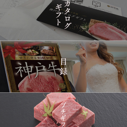
14:10:00
2026-
[家庭用] A5等級神戸牛
1425
03-15
兵庫県
シャトーブリアンステー
14:10:00
キ 150ｇ(1枚)
2026-
神戸牛ギフトセット 1万
1426
03-15
東京都
5千円 焼肉（肩ロース・
12:23:00
プレミアムもも）650g
2026-
神戸牛カタログギフト
1427
03-15
宮城県
１万円
08:48:00
2026-
神戸牛 食べ比べお重 二
1428
03-14
大分県
段
22:21:00
2026-
神戸牛目録 選べるセッ
1429
03-14
大阪府
ト １万円 2個セット
20:55:00
2026-
神奈川
[訳あり][家庭用] A5等級
1430
03-14
県
神戸牛 サーロインステー
20:48:00
キ 200g