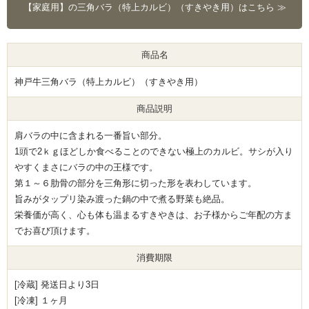
【家庭用】の三角バラ（特上カルビ）（すきやき用）はこちら ≫
商品名
神戸牛三角バラ（特上カルビ）（すきやき用）
商品説明
肩バラの中に含まれる一番旨い部分。
1頭で2ｋｇほどしか食べることのできない極上のカルビ。サシが入り
やすくまさにバラの中の王様です。
第１～６肋骨の部分を三角形に切った形を表わしています。
旨みがタップリ染み渡った鍋の中で煮る野菜も絶品。
栄養価が高く、心も体も温まるすきやきは、お子様からご年配の方ま
でお喜び頂けます。
消費期限
[冷蔵] 発送日より3日
[冷凍] １ヶ月