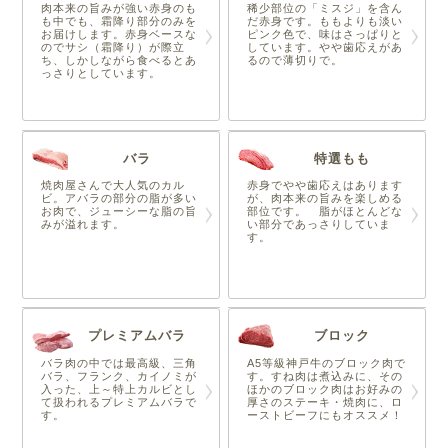
肉本来の旨みが強い赤身のも
稀少部位の「ミスジ」を含ん
も中でも、霜降り部分のみを
だ赤身です。ももよりも淡い
お届けします。赤身ベースな
ピンク色で、味はさっぱりと
のでサシ（霜降り）が際立
しています。やや歯応えがあ
ち、しかしながら食べるとあ
るので薄切りで。
っさりとしています。
バラ
特選もも
焼肉屋さんで大人気のカル
赤身でやや歯応えはあります
ビ。アバラの部分の脂が多い
が、肉本来の旨みを楽しめる
お肉で、ジューシーな脂の旨
部位です。 脂がほとんどな
みが溢れます。
い部分であっさりしていま
す。
プレミアムバラ
ブロック
バラ肉の中では最高級、三角
A5等級神戸牛のブロック肉で
バラ、フランク、カイノミが
す。すね肉は煮込みに、その
入った、上～特上カルビとし
ほかのブロック肉はお好みの
て扱われるプレミアムバラで
厚さのステーキ・焼肉に、ロ
す。
ーストビーフにもオススメ！