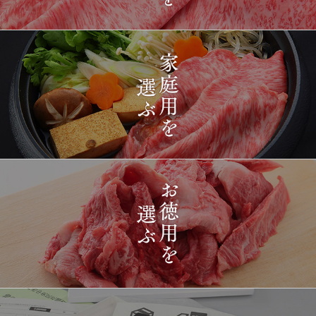
2026-
[ギフト] A5等級神戸牛
1422
03-15
長野県
プレミアム霜降りももす
17:26:00
きやき 200g~1kg
2026-
神戸牛目録 選べるセッ
1423
03-15
東京都
ト ８千円
16:35:00
2026-
[訳あり][家庭用] A5等級
1424
03-15
兵庫県
神戸牛 フィレステーキ