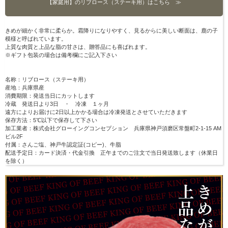
【家庭用】のリブロース（ステーキ用）はこちら ≫
きめが細かく非常に柔らか。霜降りになりやすく、見るからに美しい断面は、鹿の子
模様と呼ばれています。
上質な肉質と上品な脂の甘さは、贈答品にも喜ばれます。
※ギフト包装の場合は備考欄にご記入下さい
名称：リブロース（ステーキ用）
産地：兵庫県産
消費期限：発送当日にカットします
冷蔵 発送日より3日 ・ 冷凍 １ヶ月
遠方によりお届けに2日以上かかる場合は冷凍発送とさせていただきます
保存方法：5℃以下で保存して下さい
加工業者：株式会社グローイングコンセプション 兵庫県神戸須磨区常盤町2-1-15 AM
ビル2F
付属：さんご塩、神戸牛認定証(コピー)、牛脂
配送予定日：カード決済・代金引換 正午までのご注文で当日発送致します（休業日
を除く）