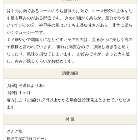
背中のお肉であるロースのうち腰側のお肉で、ロース部分の主体をな
す最も厚みのがある部位です。 きめが細かく柔らか。脂分がやや多
いですがその分、神戸牛の脂はとても上品な甘さがあり、非常に柔ら
かくジューシーです。
キメ細やかで霜降りになりやすいその断面は、見るからに美しく鹿の
子模様と言われています。 優れた肉質なので、加熱し過ぎると硬く
なったり、風味を損ねてしまいます。 お好みですが、さっと火を通
し、赤みが残るくらいがお勧めです。
消費期限
[冷蔵] 発送日より3日
[冷凍] １ヶ月
遠方によりお届けに2日以上かかる場合は冷凍発送とさせていただき
ます
付 属
さんご塩
神戸牛認定証(コピー)