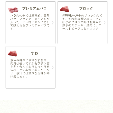
プレミアムバラ
ブロック
バラ肉の中では最高級、三角
A5等級神戸牛のブロック肉で
バラ、フランク、カイノミが
す。すね肉は煮込みに、その
入った、上～特上カルビとし
ほかのブロック肉はお好みの
て扱われるプレミアムバラで
厚さのステーキ・焼肉に、ロ
す。
ーストビーフにもオススメ！
すね
煮込み料理に最適なすね肉。
肉質は硬いですがゼラチン質
を多く含んでおりじっくり煮
込むことで非常に柔らかくな
り、煮汁には濃厚な旨味が溶
け出します。