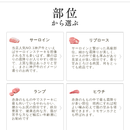
サーロイン
リブロース
当店人気NO.1神戸牛といえ
サーロインと繋がった高級部
ばサーロインステーキを想像
位。細かな霜降りが美しく、
される方も多いはず。腰の辺
ロースの中で最も厚みがあり
りの霜降りが入りやすい部分
見栄えが良い部分です。香り
で、上質な脂はあっさりと甘
甘みとろける肉質、何をとっ
く、まさに神戸牛のイメージ
ても絶品です。
通りのお肉です。
ランプ
ヒウチ
赤身のももの中でステーキに
赤身のももの中で最も霜降り
最も向いているやわらかい、
が多い部位 焼肉にすれば程
腰からお尻の部分です。鉄分
よい噛み応えで脂の甘みを堪
豊富で、健康志向な方、脂が
能できます。トモサンカクと
苦手な方など幅広い年齢層に
も呼ばれます。
お勧めです