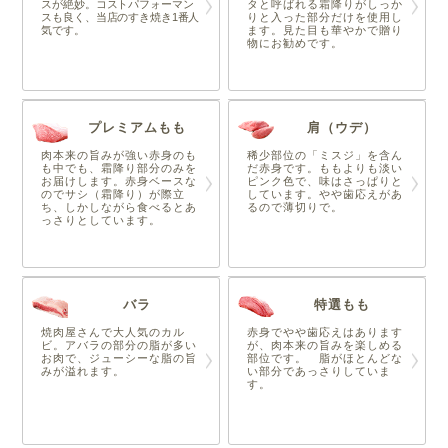
スが絶妙。コストパフォーマン
タと呼ばれる霜降りがしっか
スも良く、当店のすき焼き1番人
りと入った部分だけを使用し
気です。
ます。見た目も華やかで贈り
物にお勧めです。
プレミアムもも
肩（ウデ）
肉本来の旨みが強い赤身のも
稀少部位の「ミスジ」を含ん
も中でも、霜降り部分のみを
だ赤身です。ももよりも淡い
お届けします。赤身ベースな
ピンク色で、味はさっぱりと
のでサシ（霜降り）が際立
しています。やや歯応えがあ
ち、しかしながら食べるとあ
るので薄切りで。
っさりとしています。
バラ
特選もも
焼肉屋さんで大人気のカル
赤身でやや歯応えはあります
ビ。アバラの部分の脂が多い
が、肉本来の旨みを楽しめる
お肉で、ジューシーな脂の旨
部位です。 脂がほとんどな
みが溢れます。
い部分であっさりしていま
す。