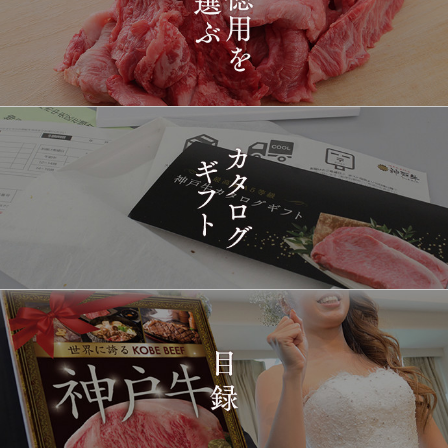
プレミアム霜降りももす
17:26:00
きやき 200g~1kg
2026-
神戸牛目録 選べるセッ
1429
03-15
東京都
ト ８千円
16:35:00
2026-
[訳あり][家庭用] A5等級
1430
03-15
兵庫県
神戸牛 フィレステーキ
14:10:00
2026-
[家庭用] A5等級神戸牛
1431
03-15
兵庫県
シャトーブリアンステー
14:10:00
キ 150ｇ(1枚)
2026-
神戸牛ギフトセット 1万
1432
03-15
東京都
5千円 焼肉（肩ロース・
12:23:00
プレミアムもも）650g
2026-
神戸牛カタログギフト
1433
03-15
宮城県
１万円
08:48:00
2026-
神戸牛 食べ比べお重 二
1434
03-14
大分県
段
22:21:00