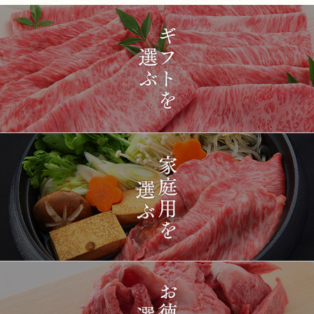
2026-
[ギフト] A5等級神戸牛
1428
03-15
長野県