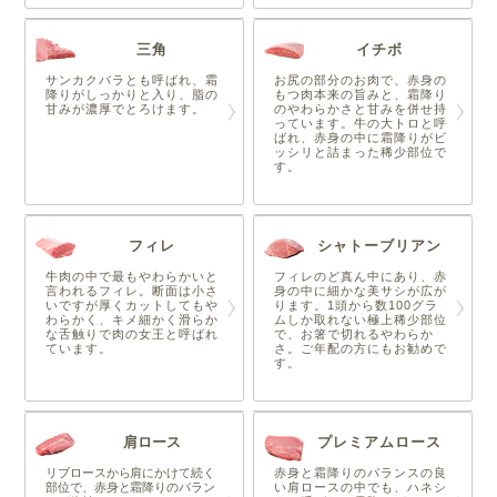
三角
イチボ
サンカクバラとも呼ばれ、霜
お尻の部分のお肉で、赤身の
降りがしっかりと入り、脂の
もつ肉本来の旨みと、霜降り
甘みが濃厚でとろけます。
のやわらかさと甘みを併せ持
っています。牛の大トロと呼
ばれ、赤身の中に霜降りがビ
ッシリと詰まった稀少部位で
す。
フィレ
シャトーブリアン
牛肉の中で最もやわらかいと
フィレのど真ん中にあり、赤
言われるフィレ。断面は小さ
身の中に細かな美サシが広が
いですが厚くカットしてもや
ります。1頭から数100グラ
わらかく、キメ細かく滑らか
ムしか取れない極上稀少部位
な舌触りで肉の女王と呼ばれ
で、お箸で切れるやわらか
ています。
さ。ご年配の方にもお勧めで
す。
肩ロース
プレミアムロース
リブロースから肩にかけて続く
赤身と霜降りのバランスの良
部位で、赤身と霜降りのバラン
い肩ロースの中でも、ハネシ