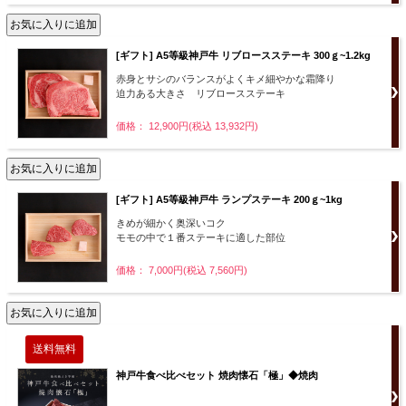
[ギフト] A5等級神戸牛 リブロースステーキ 300ｇ~1.2kg
赤身とサシのバランスがよくキメ細やかな霜降り
迫力ある大きさ リブロースステーキ
価格： 12,900円(税込 13,932円)
[ギフト] A5等級神戸牛 ランプステーキ 200ｇ~1kg
きめが細かく奥深いコク
モモの中で１番ステーキに適した部位
価格： 7,000円(税込 7,560円)
神戸牛食べ比べセット 焼肉懐石「極」◆焼肉