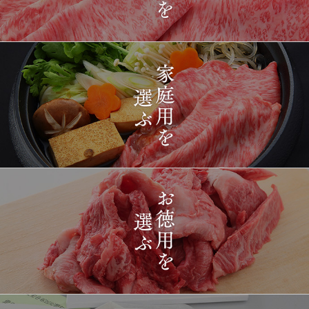
2026-
[ギフト] A5等級神戸牛
1411
03-15
長野県
プレミアム霜降りももす
17:26:00
きやき 200g~1kg
2026-
神戸牛目録 選べるセッ
1412
03-15
東京都
ト ８千円
16:35:00
2026-
[訳あり][家庭用] A5等級