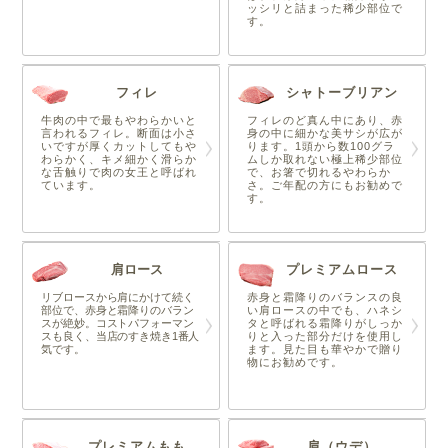
ッシリと詰まった稀少部位で
す。
フィレ
シャトーブリアン
牛肉の中で最もやわらかいと
フィレのど真ん中にあり、赤
言われるフィレ。断面は小さ
身の中に細かな美サシが広が
いですが厚くカットしてもや
ります。1頭から数100グラ
わらかく、キメ細かく滑らか
ムしか取れない極上稀少部位
な舌触りで肉の女王と呼ばれ
で、お箸で切れるやわらか
ています。
さ。ご年配の方にもお勧めで
す。
肩ロース
プレミアムロース
リブロースから肩にかけて続く
赤身と霜降りのバランスの良
部位で、赤身と霜降りのバラン
い肩ロースの中でも、ハネシ
スが絶妙。コストパフォーマン
タと呼ばれる霜降りがしっか
スも良く、当店のすき焼き1番人
りと入った部分だけを使用し
気です。
ます。見た目も華やかで贈り
物にお勧めです。
プレミアムもも
肩（ウデ）