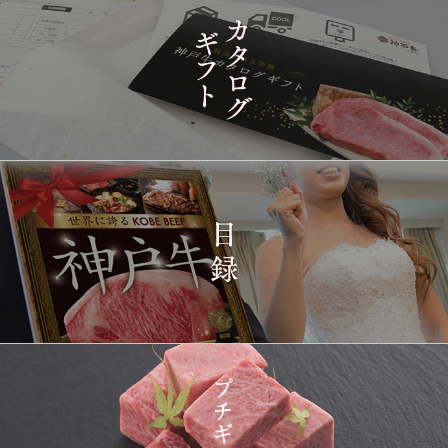
1413
03-15
兵庫県
神戸牛 フィレステーキ
14:10:00
2026-
[家庭用] A5等級神戸牛
1414
03-15
兵庫県
シャトーブリアンステー
14:10:00
キ 150ｇ(1枚)
2026-
神戸牛ギフトセット 1万
1415
03-15
東京都
5千円 焼肉（肩ロース・
12:23:00
プレミアムもも）650g
2026-
神戸牛カタログギフト
1416
03-15
宮城県
１万円
08:48:00
2026-
神戸牛 食べ比べお重 二
1417
03-14
大分県
段
22:21:00
2026-
神戸牛目録 選べるセッ
1418
03-14
大阪府
ト １万円 2個セット
20:55:00
2026-
神奈川
[訳あり][家庭用] A5等級
1419
03-14
県
神戸牛 サーロインステー
20:48:00