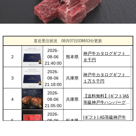
キ 200g
2026-
神戸牛カタログギフト
1420
03-14
福岡県
１万円
18:00:00
2026-
神戸牛ギフトセット 8千
1
08-06
広島県
円 しゃぶしゃぶ（バラ・
直近受注状況
08月07日03時53分更新
22:23:00
プレミアム霜降りもも）
2026-
400g
神戸牛カタログギフト
2
08-06
熊本県
８千円
21:40:00
2026-
神戸牛カタログギフト
3
08-06
兵庫県
１万５千円
21:18:00
2026-
【送料無料】[ギフト]A5
4
08-06
兵庫県
等級神戸牛ハンバーグス
21:05:00
テーキ 150ｇ×5個
2026-
[ギフト] A5等級神戸牛
5
08-06
栃木県
ランプすきやき 200ｇ~
17:45:00
１ｋｇ
2026-