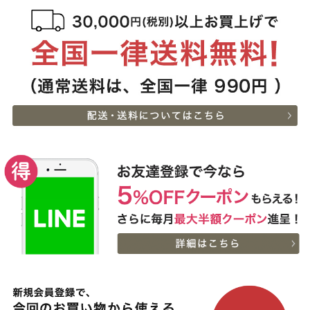
[ギフト] A5等級神戸牛
6
08-06
千葉県
ランプステーキ 200ｇ
15:51:00
~1kg
2026-
[ギフト] A5等級神戸牛
7
08-06
千葉県
イチボステーキ 150ｇ(1
15:51:00
枚)
2026-
出産内祝に命名札 大
8
08-06
大阪府
切なお名前のお披露目に
13:58:00
（商品と一緒にご購入下
2026-
さい）
9
08-06
大阪府
贈り物に最適な高級桐箱
13:58:00
2026-
[ギフト]A5等級 神戸牛
10
08-06
大阪府
プレミアムセット（プレ
13:58:00
ミアムロース[200g]・プ
2026-
レミアムもも[200g]）ス
神戸牛ギフトセット 1万
11
08-06
大阪府
ライス肉
円 赤身セット すきやき
13:18:00
（かた（ウデ）・プレミ
2026-
アム霜降りもも）450g
出産内祝に命名札 大
12
08-06
大阪府