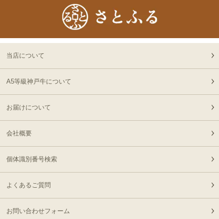
2026-
[ギフト] A5等級神戸牛
19
08-05
愛知県
プレミアム霜降りロース
21:10:00
すきやき 200g~1kg
2026-
神戸牛カタログギフト
20
08-05
長野県
１万円
当店について
19:09:00
2026-
神戸牛食べ比べセット 焼
A5等級神戸牛について
21
08-05
大阪府
肉懐石「彩」◆焼肉
16:59:00
お届けについて
2026-
神奈川
［家庭用］A5等級神戸牛
22
08-05
県
ハンバーグステーキ
15:10:00
会社概要
150ｇ×4個
2026-
神戸牛食べ比べセット 焼
23
08-05
福岡県
肉懐石「彩」◆焼肉
個体識別番号検索
14:50:00
2026-
神戸牛食べ比べセット 焼
よくあるご質問
24
08-05
福岡県
肉懐石「彩」◆焼肉
14:50:00
2026-
お問い合わせフォーム
[家庭用] A5等級神戸牛