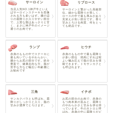
サーロイン
リブロース
当店人気NO.1神戸牛といえ
サーロインと繋がった高級部
ばサーロインステーキを想像
位。細かな霜降りが美しく、
される方も多いはず。腰の辺
ロースの中で最も厚みがあり
りの霜降りが入りやすい部分
見栄えが良い部分です。香り
で、上質な脂はあっさりと甘
甘みとろける肉質、何をとっ
く、まさに神戸牛のイメージ
ても絶品です。
通りのお肉です。
ランプ
ヒウチ
赤身のももの中でステーキに
赤身のももの中で最も霜降り
最も向いているやわらかい、
が多い部位 焼肉にすれば程
腰からお尻の部分です。鉄分
よい噛み応えで脂の甘みを堪
豊富で、健康志向な方、脂が
能できます。トモサンカクと
苦手な方など幅広い年齢層に
も呼ばれます。
お勧めです
三角
イチボ
サンカクバラとも呼ばれ、霜
お尻の部分のお肉で、赤身の
降りがしっかりと入り、脂の
もつ肉本来の旨みと、霜降り
甘みが濃厚でとろけます。
のやわらかさと甘みを併せ持
っています。牛の大トロと呼
ばれ、赤身の中に霜降りがビ