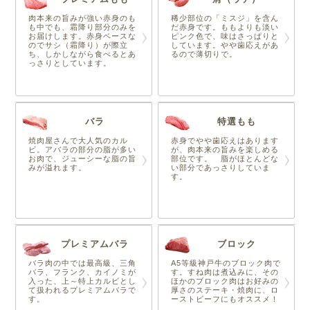
肉本来の旨みが強い赤身のも
稀少部位の「ミスジ」を含ん
も中でも、霜降り部分のみを
だ赤身です。ももよりも淡い
お届けします。赤身ベースな
ピンク色で、味はさっぱりと
のでサシ（霜降り）が際立
しています。やや歯応えがあ
ち、しかしながら食べるとあ
るので薄切りで。
っさりとしています。
バラ
特選もも
焼肉屋さんで大人気のカル
赤身でやや歯応えはあります
ビ。アバラの部分の脂が多い
が、肉本来の旨みを楽しめる
お肉で、ジューシーな脂の旨
部位です。 脂がほとんどな
みが溢れます。
い部分であっさりしていま
す。
プレミアムバラ
ブロック
バラ肉の中では最高級、三角
A5等級神戸牛のブロック肉で
バラ、フランク、カイノミが
す。すね肉は煮込みに、その
入った、上～特上カルビとし
ほかのブロック肉はお好みの
て扱われるプレミアムバラで
厚さのステーキ・焼肉に、ロ
す。
ーストビーフにもオススメ！