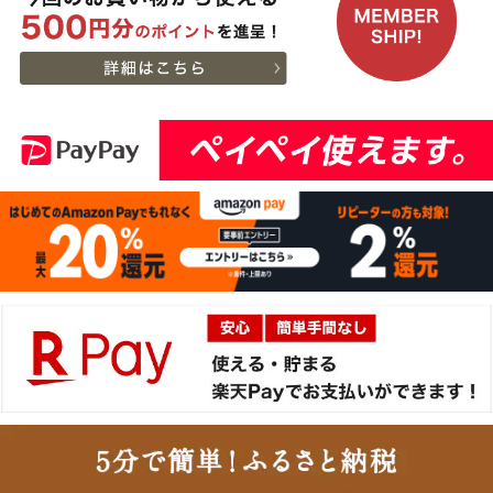
切なお名前のお披露目に
13:18:00
（商品と一緒にご購入下
2026-
さい）
神奈川
神戸牛カタログギフト
13
08-06
県
８千円
12:40:00
2026-
神戸牛食べ比べセット 焼
14
08-06
東京都
肉懐石「極」◆焼肉
11:40:00
2026-
神戸牛カタログギフト
15
08-06
兵庫県
１万５千円
06:55:00
2026-
[お徳用]A5等級 神戸牛
16
08-06
北海道
ミンチ（ひき肉 挽き肉）
02:32:00
400g 【冷凍発送】
2026-
A5等級 神戸牛 もも ブロ
17
08-05
東京都
ック 500g
21:56:00
2026-
神戸牛目録 選べるセッ
18
08-05
大阪府
ト ８千円
21:19:00