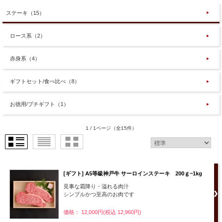
ステーキ（15）
ロース系（2）
赤身系（4）
ギフトセット/食べ比べ（8）
お徳用/プチギフト（1）
1 / 1ページ
（全15件）
[ギフト] A5等級神戸牛 サーロインステーキ 200ｇ~1kg
見事な霜降り・溢れる肉汁
シンプルかつ至高のお肉です
価格： 12,000円(税込 12,960円)