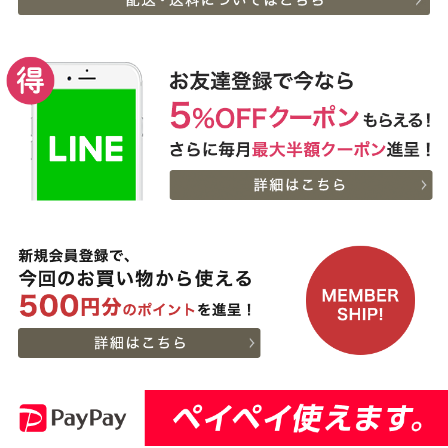
等級神戸牛 焼肉・BBQ
02:17:00
セット (500g・1kg・
2026-
1.5kg)
神戸牛 食べ比べお重 二
9
08-07
東京都
段
23:49:00
2026-
神戸牛目録 選べるセッ
10
08-07
新潟県
ト １万５千円
18:25:00
2026-
A5等級 神戸牛 フィレ ブ
11
08-07
大阪府
ロック 500g
14:30:00
2026-
[家庭用] A5等級神戸牛
12
08-07
東京都
肩ロースしゃぶしゃぶ
13:01:00
200g〜1kg
2026-
神戸牛ギフトセット 1万
13
08-07
兵庫県
円 ステーキ・ハンバーグ
10:54:00
（ランプ100ｇ×2枚・ハ
2026-
ンバーグ150ｇ×4個）
神戸牛ギフトセット 2万
14
08-07
兵庫県
円 すきやき（リブロー
10:54:00
ス・肩ロース・ランプ）