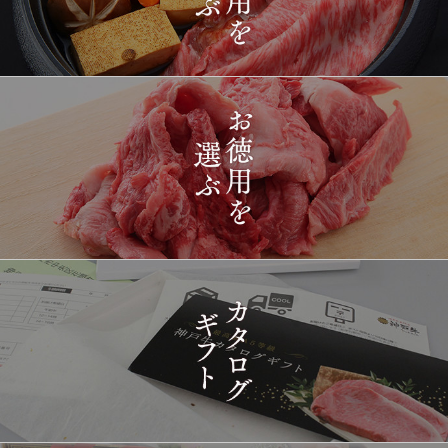
2026-
[ギフト] A5等級神戸牛
1426
03-15
長野県
プレミアム霜降りももす
17:26:00
きやき 200g~1kg
2026-
神戸牛目録 選べるセッ
1427
03-15
東京都
ト ８千円
16:35:00
2026-
[訳あり][家庭用] A5等級
1428
03-15
兵庫県
神戸牛 フィレステーキ
14:10:00
2026-
[家庭用] A5等級神戸牛
1429
03-15
兵庫県
シャトーブリアンステー
14:10:00
キ 150ｇ(1枚)
2026-
神戸牛ギフトセット 1万
1430
03-15
東京都
5千円 焼肉（肩ロース・
12:23:00