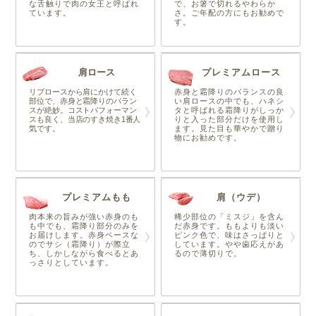
な舌触りで肉の女王と呼ばれ
で、お箸で切れるやわらか
ています。
さ。ご年配の方にもお勧めで
す。
肩ロース
プレミアムロース
リブロースから肩にかけて続く
赤身と霜降りのバランスの良
部位で、赤身と霜降りのバラン
い肩ロースの中でも、ハネシ
スが絶妙。コストパフォーマン
タと呼ばれる霜降りがしっか
スも良く、当店のすき焼き1番人
りと入った部分だけを使用し
気です。
ます。見た目も華やかで贈り
物にお勧めです。
プレミアムもも
肩（ウデ）
肉本来の旨みが強い赤身のも
稀少部位の「ミスジ」を含ん
も中でも、霜降り部分のみを
だ赤身です。ももよりも淡い
お届けします。赤身ベースな
ピンク色で、味はさっぱりと
のでサシ（霜降り）が際立
しています。やや歯応えがあ
ち、しかしながら食べるとあ
るので薄切りで。
っさりとしています。