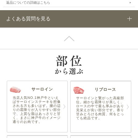
返品についての詳細はこちら
よくある質問を見る
サーロイン
リブロース
当店人気NO.1神戸牛といえ
サーロインと繋がった高級部
ばサーロインステーキを想像
位。細かな霜降りが美しく、
される方も多いはず。腰の辺
ロースの中で最も厚みがあり
りの霜降りが入りやすい部分
見栄えが良い部分です。香り
で、上質な脂はあっさりと甘
甘みとろける肉質、何をとっ
く、まさに神戸牛のイメージ
ても絶品です。
通りのお肉です。