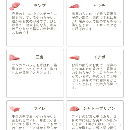
ランプ
ヒウチ
赤身のももの中でステーキに
赤身のももの中で最も霜降り
最も向いているやわらかい、
が多い部位 焼肉にすれば程
腰からお尻の部分です。鉄分
よい噛み応えで脂の甘みを堪
豊富で、健康志向な方、脂が
能できます。トモサンカクと
苦手な方など幅広い年齢層に
も呼ばれます。
お勧めです
三角
イチボ
サンカクバラとも呼ばれ、霜
お尻の部分のお肉で、赤身の
降りがしっかりと入り、脂の
もつ肉本来の旨みと、霜降り
甘みが濃厚でとろけます。
のやわらかさと甘みを併せ持
っています。牛の大トロと呼
ばれ、赤身の中に霜降りがビ
ッシリと詰まった稀少部位で
す。
フィレ
シャトーブリアン
牛肉の中で最もやわらかいと
フィレのど真ん中にあり、赤
言われるフィレ。断面は小さ
身の中に細かな美サシが広が
いですが厚くカットしてもや
ります。1頭から数100グラ
わらかく、キメ細かく滑らか
ムしか取れない極上稀少部位