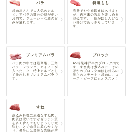
バラ
特選もも
焼肉屋さんで大人気のカル
赤身でやや歯応えはあります
ビ。アバラの部分の脂が多い
が、肉本来の旨みを楽しめる
お肉で、ジューシーな脂の旨
部位です。 脂がほとんどな
みが溢れます。
い部分であっさりしていま
す。
プレミアムバラ
ブロック
バラ肉の中では最高級、三角
A5等級神戸牛のブロック肉で
バラ、フランク、カイノミが
す。すね肉は煮込みに、その
入った、上～特上カルビとし
ほかのブロック肉はお好みの
て扱われるプレミアムバラで
厚さのステーキ・焼肉に、ロ
す。
ーストビーフにもオススメ！
すね
煮込み料理に最適なすね肉。
肉質は硬いですがゼラチン質
を多く含んでおりじっくり煮
込むことで非常に柔らかくな
り、煮汁には濃厚な旨味が溶