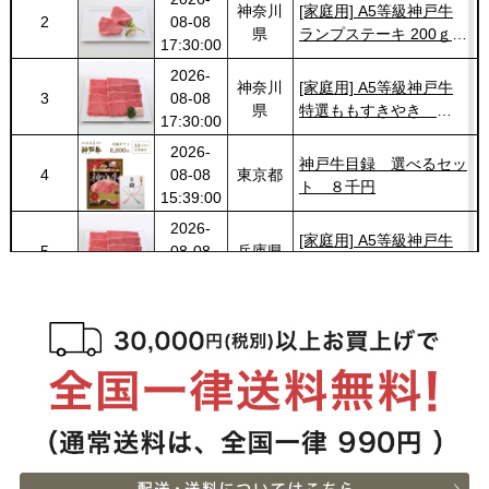
神奈川
[家庭用] A5等級神戸牛
2
08-08
県
ランプステーキ 200ｇ〜
17:30:00
1kg
2026-
神奈川
[家庭用] A5等級神戸牛
3
08-08
県
特選ももすきやき
17:30:00
200g〜１kg
2026-
神戸牛目録 選べるセッ
4
08-08
東京都
ト ８千円
15:39:00
2026-
[家庭用] A5等級神戸牛
5
08-08
兵庫県
特選ももしゃぶしゃぶ
13:45:00
200g〜１kg
2026-
神戸牛目録 選べるセッ
6
08-08
大阪府
ト ８千円
13:42:00
2026-
神戸牛 食べ比べお重 二
7
08-08
兵庫県
段
13:41:00
2026-
[お徳用]アウトレット A5
8
08-08
愛知県