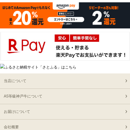
2026-
600g
[お徳用]アウトレット A5
15
08-07
栃木県
等級神戸牛 焼肉・BBQ
07:20:00
セット (500g・1kg・
2026-
1.5kg)
神戸牛ギフトセット 8千
16
08-06
広島県
円 しゃぶしゃぶ（バラ・
22:23:00
プレミアム霜降りもも）
2026-
400g
神戸牛カタログギフト
17
08-06
熊本県
８千円
21:40:00
2026-
神戸牛カタログギフト
18
08-06
兵庫県
１万５千円
21:18:00
当店について
2026-
【送料無料】[ギフト]A5
19
08-06
兵庫県
等級神戸牛ハンバーグス
A5等級神戸牛について
21:05:00
テーキ 150ｇ×5個
2026-
[ギフト] A5等級神戸牛
20
08-06
栃木県
お届けについて
ランプすきやき 200ｇ~
17:45:00
１ｋｇ
2026-
会社概要
[ギフト] A5等級神戸牛