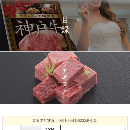
プレミアムもも）650g
2026-
神戸牛カタログギフト
1431
03-15
宮城県
１万円
08:48:00
2026-
神戸牛 食べ比べお重 二
1432
03-14
大分県
段
22:21:00
2026-
神戸牛目録 選べるセッ
1433
03-14
大阪府
ト １万円 2個セット
20:55:00
2026-
神奈川
[訳あり][家庭用] A5等級
1434
03-14
県
神戸牛 サーロインステー
20:48:00
キ 200g
2026-
神戸牛カタログギフト
1435
03-14
福岡県
１万円
18:00:00
2026-
神戸牛 食べ比べセット
1
08-08
千葉県
すき焼き懐石◆すき焼き
直近受注状況
08月08日18時33分更新
18:03:00
2026-