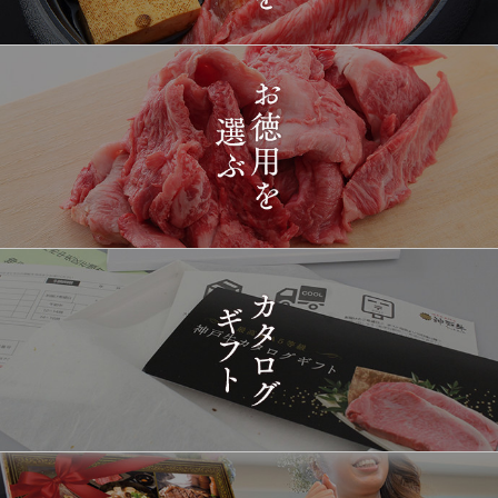
2026-
[ギフト] A5等級神戸牛
1412
03-15
長野県
プレミアム霜降りももす
17:26:00
きやき 200g~1kg
2026-
神戸牛目録 選べるセッ
1413
03-15
東京都
ト ８千円
16:35:00
2026-
[訳あり][家庭用] A5等級
1414
03-15
兵庫県
神戸牛 フィレステーキ
14:10:00
2026-
[家庭用] A5等級神戸牛
1415
03-15
兵庫県
シャトーブリアンステー
14:10:00
キ 150ｇ(1枚)
2026-
神戸牛ギフトセット 1万
1416
03-15
東京都
5千円 焼肉（肩ロース・
12:23:00
プレミアムもも）650g
2026-