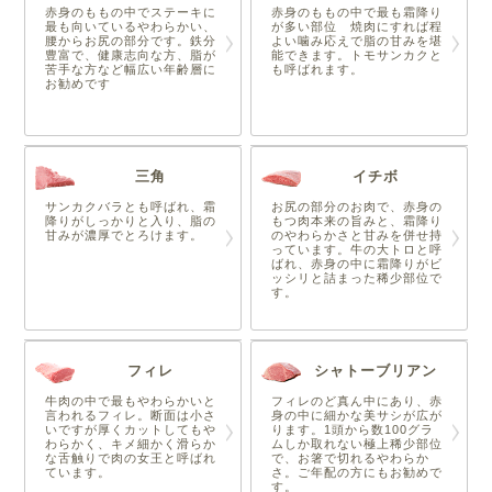
赤身のももの中でステーキに
赤身のももの中で最も霜降り
最も向いているやわらかい、
が多い部位 焼肉にすれば程
腰からお尻の部分です。鉄分
よい噛み応えで脂の甘みを堪
豊富で、健康志向な方、脂が
能できます。トモサンカクと
苦手な方など幅広い年齢層に
も呼ばれます。
お勧めです
三角
イチボ
サンカクバラとも呼ばれ、霜
お尻の部分のお肉で、赤身の
降りがしっかりと入り、脂の
もつ肉本来の旨みと、霜降り
甘みが濃厚でとろけます。
のやわらかさと甘みを併せ持
っています。牛の大トロと呼
ばれ、赤身の中に霜降りがビ
ッシリと詰まった稀少部位で
す。
フィレ
シャトーブリアン
牛肉の中で最もやわらかいと
フィレのど真ん中にあり、赤
言われるフィレ。断面は小さ
身の中に細かな美サシが広が
いですが厚くカットしてもや
ります。1頭から数100グラ
わらかく、キメ細かく滑らか
ムしか取れない極上稀少部位
な舌触りで肉の女王と呼ばれ
で、お箸で切れるやわらか
ています。
さ。ご年配の方にもお勧めで
す。