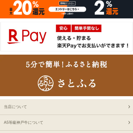
肉懐石「極」◆焼肉
11:40:00
2026-
神戸牛カタログギフト
16
08-06
兵庫県
１万５千円
06:55:00
2026-
[お徳用]A5等級 神戸牛
17
08-06
北海道
ミンチ（ひき肉 挽き肉）
02:32:00
400g 【冷凍発送】
2026-
A5等級 神戸牛 もも ブロ
18
08-05
東京都
ック 500g
21:56:00
2026-
神戸牛目録 選べるセッ
19
08-05
大阪府
ト ８千円
21:19:00
2026-
[ギフト] A5等級神戸牛
20
08-05
愛知県
プレミアム霜降りロース
当店について
21:10:00
すきやき 200g~1kg
2026-
神戸牛カタログギフト
A5等級神戸牛について
21
08-05
長野県
１万円
19:09:00