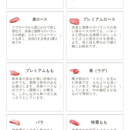
肩ロース
プレミアムロース
リブロースから肩にかけて続く
赤身と霜降りのバランスの良
部位で、赤身と霜降りのバラン
い肩ロースの中でも、ハネシ
スが絶妙。コストパフォーマン
タと呼ばれる霜降りがしっか
スも良く、当店のすき焼き1番人
りと入った部分だけを使用し
気です。
ます。見た目も華やかで贈り
物にお勧めです。
プレミアムもも
肩（ウデ）
肉本来の旨みが強い赤身のも
稀少部位の「ミスジ」を含ん
も中でも、霜降り部分のみを
だ赤身です。ももよりも淡い
お届けします。赤身ベースな
ピンク色で、味はさっぱりと
のでサシ（霜降り）が際立
しています。やや歯応えがあ
ち、しかしながら食べるとあ
るので薄切りで。
っさりとしています。
バラ
特選もも