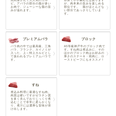
焼肉屋さんで大人気のカル
赤身でやや歯応えはあります
ビ。アバラの部分の脂が多い
が、肉本来の旨みを楽しめる
お肉で、ジューシーな脂の旨
部位です。 脂がほとんどな
みが溢れます。
い部分であっさりしていま
す。
プレミアムバラ
ブロック
バラ肉の中では最高級、三角
A5等級神戸牛のブロック肉で
バラ、フランク、カイノミが
す。すね肉は煮込みに、その
入った、上～特上カルビとし
ほかのブロック肉はお好みの
て扱われるプレミアムバラで
厚さのステーキ・焼肉に、ロ
す。
ーストビーフにもオススメ！
すね
煮込み料理に最適なすね肉。
肉質は硬いですがゼラチン質
を多く含んでおりじっくり煮
込むことで非常に柔らかくな
り、煮汁には濃厚な旨味が溶
け出します。