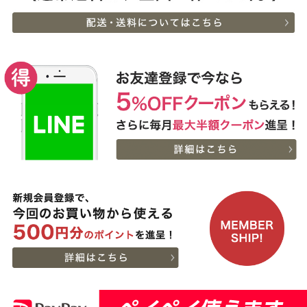
2026-
600g
[お徳用]アウトレット A5
8
08-07
栃木県
等級神戸牛 焼肉・BBQ
07:20:00
セット (500g・1kg・
2026-
1.5kg)
神戸牛ギフトセット 8千
9
08-06
広島県
円 しゃぶしゃぶ（バラ・
22:23:00
プレミアム霜降りもも）
2026-
400g
神戸牛カタログギフト
10
08-06
熊本県
８千円
21:40:00
2026-
神戸牛カタログギフト
11
08-06
兵庫県
１万５千円
21:18:00
2026-
【送料無料】[ギフト]A5
12
08-06
兵庫県
等級神戸牛ハンバーグス
21:05:00
テーキ 150ｇ×5個
2026-
[ギフト] A5等級神戸牛
13
08-06
栃木県
ランプすきやき 200ｇ~
17:45:00
１ｋｇ
2026-
[ギフト] A5等級神戸牛
14
08-06
千葉県