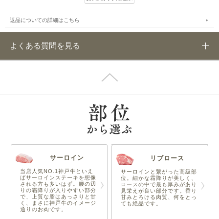
返品についての詳細はこちら
よくある質問を見る
サーロイン
リブロース
当店人気NO.1神戸牛といえ
サーロインと繋がった高級部
ばサーロインステーキを想像
位。細かな霜降りが美しく、
される方も多いはず。腰の辺
ロースの中で最も厚みがあり
りの霜降りが入りやすい部分
見栄えが良い部分です。香り
で、上質な脂はあっさりと甘
甘みとろける肉質、何をとっ
く、まさに神戸牛のイメージ
ても絶品です。
通りのお肉です。