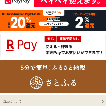
ランプステーキ 200ｇ
15:51:00
~1kg
2026-
[ギフト] A5等級神戸牛
15
08-06
千葉県
イチボステーキ 150ｇ(1
15:51:00
枚)
2026-
[ギフト]A5等級 神戸牛
16
08-06
大阪府
プレミアムセット（プレ
13:58:00
ミアムロース[200g]・プ
2026-
レミアムもも[200g]）ス
出産内祝に命名札 大
17
08-06
大阪府
ライス肉
切なお名前のお披露目に
13:58:00
（商品と一緒にご購入下
2026-
さい）
18
08-06
大阪府
贈り物に最適な高級桐箱
13:58:00
2026-
神戸牛ギフトセット 1万
19
08-06
大阪府
円 赤身セット すきやき
13:18:00
（かた（ウデ）・プレミ
2026-
アム霜降りもも）450g
出産内祝に命名札 大
20
08-06
大阪府
切なお名前のお披露目に
当店について
13:18:00