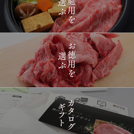
2026-
[ギフト] A5等級神戸牛
1419
03-15
長野県
プレミアム霜降りももす
17:26:00
きやき 200g~1kg
2026-
神戸牛目録 選べるセッ
1420
03-15
東京都
ト ８千円
16:35:00
2026-
[訳あり][家庭用] A5等級
1421
03-15
兵庫県
神戸牛 フィレステーキ
14:10:00
2026-
[家庭用] A5等級神戸牛
1422
03-15
兵庫県
シャトーブリアンステー
14:10:00
キ 150ｇ(1枚)
2026-