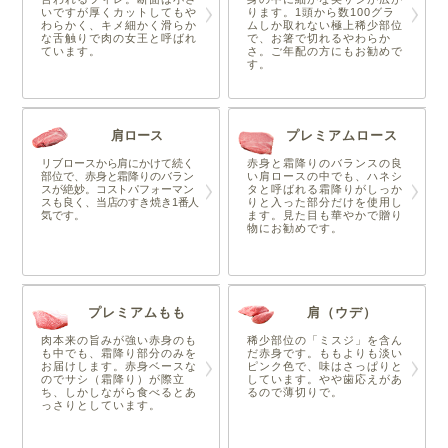
いですが厚くカットしてもや
ります。1頭から数100グラ
わらかく、キメ細かく滑らか
ムしか取れない極上稀少部位
な舌触りで肉の女王と呼ばれ
で、お箸で切れるやわらか
ています。
さ。ご年配の方にもお勧めで
す。
肩ロース
プレミアムロース
リブロースから肩にかけて続く
赤身と霜降りのバランスの良
部位で、赤身と霜降りのバラン
い肩ロースの中でも、ハネシ
スが絶妙。コストパフォーマン
タと呼ばれる霜降りがしっか
スも良く、当店のすき焼き1番人
りと入った部分だけを使用し
気です。
ます。見た目も華やかで贈り
物にお勧めです。
プレミアムもも
肩（ウデ）
肉本来の旨みが強い赤身のも
稀少部位の「ミスジ」を含ん
も中でも、霜降り部分のみを
だ赤身です。ももよりも淡い
お届けします。赤身ベースな
ピンク色で、味はさっぱりと
のでサシ（霜降り）が際立
しています。やや歯応えがあ
ち、しかしながら食べるとあ
るので薄切りで。
っさりとしています。