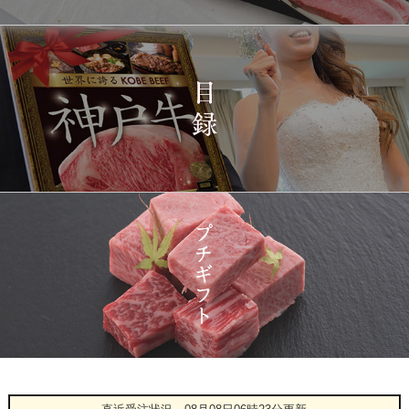
神戸牛ギフトセット 1万
1423
03-15
東京都
5千円 焼肉（肩ロース・
12:23:00
プレミアムもも）650g
2026-
神戸牛カタログギフト
1424
03-15
宮城県
１万円
08:48:00
2026-
神戸牛 食べ比べお重 二
1425
03-14
大分県
段
22:21:00
2026-
神戸牛目録 選べるセッ
1426
03-14
大阪府
ト １万円 2個セット
20:55:00
2026-
神奈川
[訳あり][家庭用] A5等級
1427
03-14
県
神戸牛 サーロインステー
20:48:00
キ 200g
2026-
神戸牛カタログギフト
1428
03-14
福岡県
１万円
18:00:00
2026-
[お徳用]アウトレット A5
1
08-08
愛知県
等級神戸牛 焼肉・BBQ