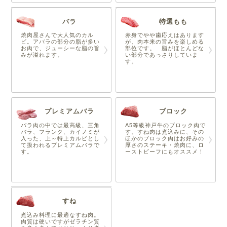
バラ
特選もも
焼肉屋さんで大人気のカル
赤身でやや歯応えはあります
ビ。アバラの部分の脂が多い
が、肉本来の旨みを楽しめる
お肉で、ジューシーな脂の旨
部位です。 脂がほとんどな
みが溢れます。
い部分であっさりしていま
す。
プレミアムバラ
ブロック
バラ肉の中では最高級、三角
A5等級神戸牛のブロック肉で
バラ、フランク、カイノミが
す。すね肉は煮込みに、その
入った、上～特上カルビとし
ほかのブロック肉はお好みの
て扱われるプレミアムバラで
厚さのステーキ・焼肉に、ロ
す。
ーストビーフにもオススメ！
すね
煮込み料理に最適なすね肉。
肉質は硬いですがゼラチン質