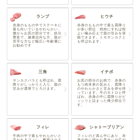
ランプ
ヒウチ
赤身のももの中でステーキに
赤身のももの中で最も霜降り
最も向いているやわらかい、
が多い部位 焼肉にすれば程
腰からお尻の部分です。鉄分
よい噛み応えで脂の甘みを堪
豊富で、健康志向な方、脂が
能できます。トモサンカクと
苦手な方など幅広い年齢層に
も呼ばれます。
お勧めです
三角
イチボ
サンカクバラとも呼ばれ、霜
お尻の部分のお肉で、赤身の
降りがしっかりと入り、脂の
もつ肉本来の旨みと、霜降り
甘みが濃厚でとろけます。
のやわらかさと甘みを併せ持
っています。牛の大トロと呼
ばれ、赤身の中に霜降りがビ
ッシリと詰まった稀少部位で
す。
フィレ
シャトーブリアン
牛肉の中で最もやわらかいと
フィレのど真ん中にあり、赤
言われるフィレ。断面は小さ
身の中に細かな美サシが広が