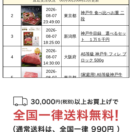
直近受注状況
08月08日06時23分更新
02:17:00
セット (500g・1kg・
2026-
1.5kg)
神戸牛 食べ比べお重 二
2
08-07
東京都
段
23:49:00
2026-
神戸牛目録 選べるセッ
3
08-07
新潟県
ト １万５千円
18:25:00
2026-
A5等級 神戸牛 フィレ ブ
4
08-07
大阪府
ロック 500g
14:30:00
2026-
[家庭用] A5等級神戸牛
5
08-07
東京都
肩ロースしゃぶしゃぶ
13:01:00
200g〜1kg
2026-
神戸牛ギフトセット 1万
6
08-07
兵庫県
円 ステーキ・ハンバーグ
10:54:00
（ランプ100ｇ×2枚・ハ
2026-
ンバーグ150ｇ×4個）
神戸牛ギフトセット 2万
7
08-07
兵庫県
円 すきやき（リブロー
10:54:00
ス・肩ロース・ランプ）