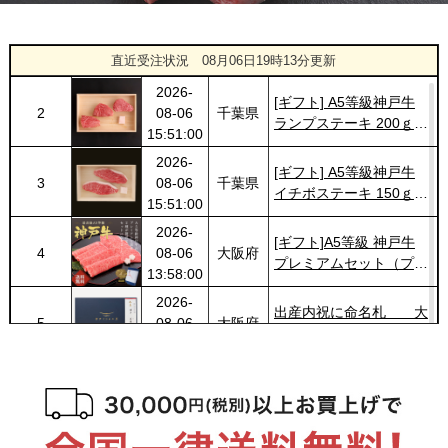
2026-
[ギフト] A5等級神戸牛
1
08-06
栃木県
ランプすきやき 200ｇ~
直近受注状況
08月06日19時13分更新
17:45:00
１ｋｇ
2026-
[ギフト] A5等級神戸牛
2
08-06
千葉県
ランプステーキ 200ｇ
15:51:00
~1kg
2026-
[ギフト] A5等級神戸牛
3
08-06
千葉県
イチボステーキ 150ｇ(1
15:51:00
枚)
2026-
[ギフト]A5等級 神戸牛
4
08-06
大阪府
プレミアムセット（プレ
13:58:00
ミアムロース[200g]・プ
2026-
レミアムもも[200g]）ス
出産内祝に命名札 大
5
08-06
大阪府
ライス肉
切なお名前のお披露目に
13:58:00
（商品と一緒にご購入下
2026-
さい）
6
08-06
大阪府
贈り物に最適な高級桐箱
13:58:00
2026-