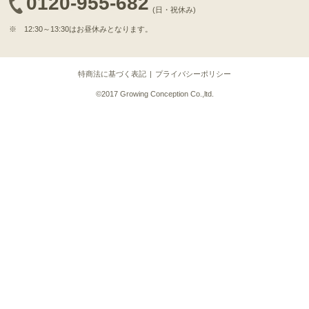
0120-955-682
26
08-04
兵庫県
１万５千円
(日・祝休み)
23:46:00
※ 12:30～13:30はお昼休みとなります。
2026-
神戸牛カタログギフト
27
08-04
兵庫県
１万５千円
23:46:00
特商法に基づく表記
プライバシーポリシー
2026-
神戸牛カタログギフト
©2017 Growing Conception Co.,ltd.
28
08-04
兵庫県
１万５千円
23:46:00
2026-
神戸牛カタログギフト
29
08-04
兵庫県
１万５千円
23:46:00
2026-
神戸牛カタログギフト
30
08-04
兵庫県
１万円
22:00:00
2026-
神戸牛カタログギフト
31
08-04
兵庫県
１万５千円
21:52:00
2026-
[ギフト] A5等級神戸牛
32
08-04
東京都
ランプステーキ 200ｇ
20:45:00