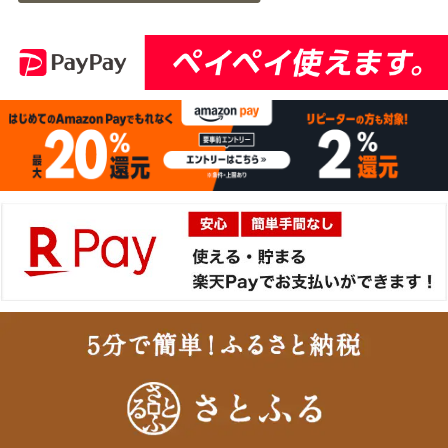
21:56:00
2026-
神戸牛目録 選べるセッ
14
08-05
大阪府
ト ８千円
21:19:00
2026-
[ギフト] A5等級神戸牛
15
08-05
愛知県
プレミアム霜降りロース
21:10:00
すきやき 200g~1kg
2026-
神戸牛カタログギフト
16
08-05
長野県
１万円
19:09:00
2026-
神戸牛食べ比べセット 焼
17
08-05
大阪府
肉懐石「彩」◆焼肉
16:59:00
2026-
神奈川
［家庭用］A5等級神戸牛
18
08-05
県
ハンバーグステーキ
15:10:00
150ｇ×4個
2026-
神戸牛食べ比べセット 焼
19
08-05
福岡県
肉懐石「彩」◆焼肉
14:50:00