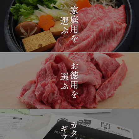
2026-
[ギフト] A5等級神戸牛
1407
03-15
長野県
プレミアム霜降りももす
17:26:00
きやき 200g~1kg
2026-
神戸牛目録 選べるセッ
1408
03-15
東京都
ト ８千円
16:35:00
2026-
[訳あり][家庭用] A5等級
1409
03-15
兵庫県
神戸牛 フィレステーキ
14:10:00
2026-
[家庭用] A5等級神戸牛