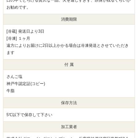
口の中でとろける贅沢な一品、火を通しすぎず、赤身が残るくらいが
お勧めです。
消費期限
[冷蔵] 発送日より3日
[冷凍] １ヶ月
遠方によりお届けに2日以上かかる場合は冷凍発送とさせていただき
ます
付 属
さんご塩
神戸牛認定証(コピー)
牛脂
保存方法
5℃以下で保存して下さい
加工業者