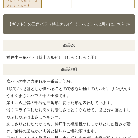
【ギフト】の三角バラ（特上カルビ）(しゃぶしゃぶ用）はこちら ≫
商品名
神戸牛三角バラ（特上カルビ）（しゃぶしゃぶ用）
商品説明
肩バラの中に含まれる一番旨い部分。
1頭で2ｋｇほどしか食べることのできない極上のカルビ。サシが入り
やすくまさにバラの中の王様です。
第１～６肋骨の部分を三角形に切った形を表わしています。
薄くスライスしたお肉をお湯にさっとくぐらせて、脂肪分を落とすし
ゃぶしゃぶはまさにヘルシー。
あっさりとしたなかにも、神戸牛の繊細且つしっかりとした旨みが活
き、独特の柔らかい肉質と甘味をご堪能頂けます。