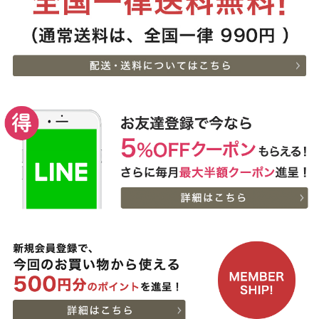
神戸牛ギフトセット 1万
7
08-06
大阪府
円 赤身セット すきやき
13:18:00
（かた（ウデ）・プレミ
2026-
アム霜降りもも）450g
出産内祝に命名札 大
8
08-06
大阪府
切なお名前のお披露目に
13:18:00
（商品と一緒にご購入下
2026-
さい）
神奈川
神戸牛カタログギフト
9
08-06
県
８千円
12:40:00
2026-
神戸牛食べ比べセット 焼
10
08-06
東京都
肉懐石「極」◆焼肉
11:40:00
2026-
神戸牛カタログギフト
11
08-06
兵庫県
１万５千円
06:55:00
2026-
[お徳用]A5等級 神戸牛
12
08-06
北海道
ミンチ（ひき肉 挽き肉）
02:32:00
400g 【冷凍発送】
2026-
A5等級 神戸牛 もも ブロ
13
08-05
東京都
ック 500g