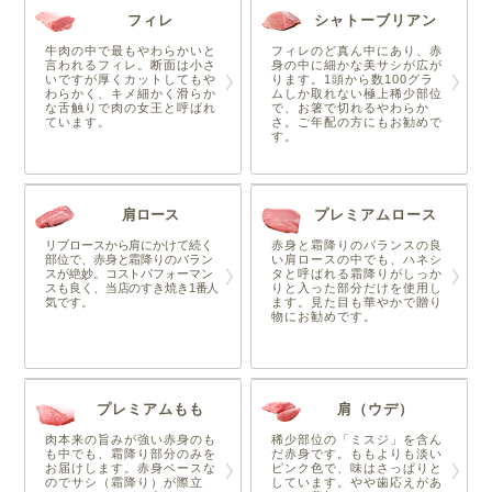
フィレ
シャトーブリアン
牛肉の中で最もやわらかいと
フィレのど真ん中にあり、赤
言われるフィレ。断面は小さ
身の中に細かな美サシが広が
いですが厚くカットしてもや
ります。1頭から数100グラ
わらかく、キメ細かく滑らか
ムしか取れない極上稀少部位
な舌触りで肉の女王と呼ばれ
で、お箸で切れるやわらか
ています。
さ。ご年配の方にもお勧めで
す。
肩ロース
プレミアムロース
リブロースから肩にかけて続く
赤身と霜降りのバランスの良
部位で、赤身と霜降りのバラン
い肩ロースの中でも、ハネシ
スが絶妙。コストパフォーマン
タと呼ばれる霜降りがしっか
スも良く、当店のすき焼き1番人
りと入った部分だけを使用し
気です。
ます。見た目も華やかで贈り
物にお勧めです。
プレミアムもも
肩（ウデ）
肉本来の旨みが強い赤身のも
稀少部位の「ミスジ」を含ん
も中でも、霜降り部分のみを
だ赤身です。ももよりも淡い
お届けします。赤身ベースな
ピンク色で、味はさっぱりと
のでサシ（霜降り）が際立
しています。やや歯応えがあ