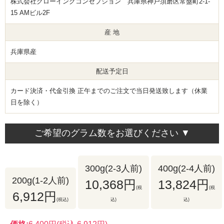
株式会社グローイングコンセプション 兵庫県神戸須磨区常盤町2-1-
15 AMビル2F
産 地
兵庫県産
配送予定日
カード決済・代金引換 正午までのご注文で当日発送致します（休業
日を除く）
ご希望のグラム数をお選びください ▼
300g(2-3人前)
400g(2-4人前)
200g(1-2人前)
10,368円
13,824円
(税
(税
6,912円
(税込)
込)
込)