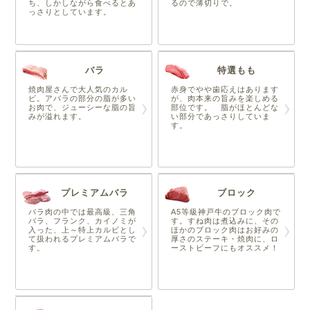
ち、しかしながら食べるとあ
るので薄切りで。
っさりとしています。
バラ
特選もも
焼肉屋さんで大人気のカル
赤身でやや歯応えはあります
ビ。アバラの部分の脂が多い
が、肉本来の旨みを楽しめる
お肉で、ジューシーな脂の旨
部位です。 脂がほとんどな
みが溢れます。
い部分であっさりしていま
す。
プレミアムバラ
ブロック
バラ肉の中では最高級、三角
A5等級神戸牛のブロック肉で
バラ、フランク、カイノミが
す。すね肉は煮込みに、その
入った、上～特上カルビとし
ほかのブロック肉はお好みの
て扱われるプレミアムバラで
厚さのステーキ・焼肉に、ロ
す。
ーストビーフにもオススメ！