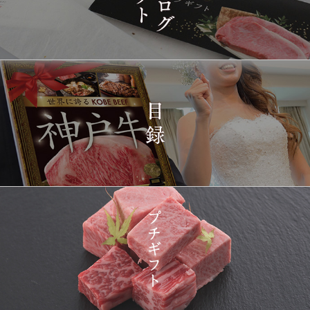
1410
03-15
兵庫県
シャトーブリアンステー
14:10:00
キ 150ｇ(1枚)
2026-
神戸牛ギフトセット 1万
1411
03-15
東京都
5千円 焼肉（肩ロース・
12:23:00
プレミアムもも）650g
2026-
神戸牛カタログギフト
1412
03-15
宮城県
１万円
08:48:00
2026-
神戸牛 食べ比べお重 二
1413
03-14
大分県
段
22:21:00
2026-
神戸牛目録 選べるセッ
1414
03-14
大阪府
ト １万円 2個セット
20:55:00
2026-
神奈川
[訳あり][家庭用] A5等級
1415
03-14
県
神戸牛 サーロインステー
20:48:00
キ 200g
2026-
神戸牛カタログギフト
1416
03-14
福岡県
１万円
18:00:00