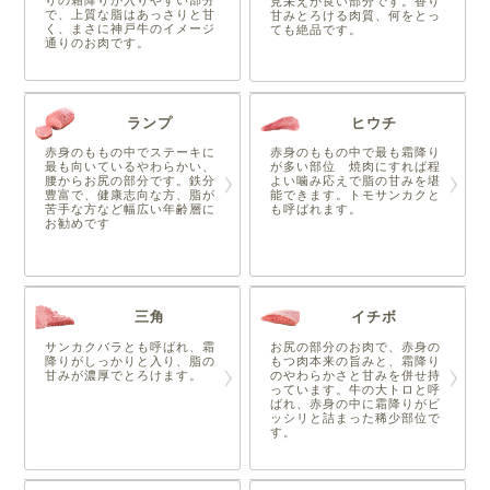
りの霜降りが入りやすい部分
見栄えが良い部分です。香り
で、上質な脂はあっさりと甘
甘みとろける肉質、何をとっ
く、まさに神戸牛のイメージ
ても絶品です。
通りのお肉です。
ランプ
ヒウチ
赤身のももの中でステーキに
赤身のももの中で最も霜降り
最も向いているやわらかい、
が多い部位 焼肉にすれば程
腰からお尻の部分です。鉄分
よい噛み応えで脂の甘みを堪
豊富で、健康志向な方、脂が
能できます。トモサンカクと
苦手な方など幅広い年齢層に
も呼ばれます。
お勧めです
三角
イチボ
サンカクバラとも呼ばれ、霜
お尻の部分のお肉で、赤身の
降りがしっかりと入り、脂の
もつ肉本来の旨みと、霜降り
甘みが濃厚でとろけます。
のやわらかさと甘みを併せ持
っています。牛の大トロと呼
ばれ、赤身の中に霜降りがビ
ッシリと詰まった稀少部位で
す。