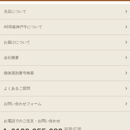
2026-
神戸牛食べ比べセット 焼
20
08-05
福岡県
肉懐石「彩」◆焼肉
当店について
14:50:00
2026-
[家庭用] A5等級神戸牛
A5等級神戸牛について
21
08-05
東京都
サーロインステーキ
12:19:00
200ｇ〜1kg
お届けについて
2026-
[お徳用]【最高級】神戸
22
08-05
大阪府
牛 極上 すじ肉
10:39:00
会社概要
2026-
[家庭用] A5等級神戸牛
23
08-05
北海道
フィレステーキ 150ｇ(1
個体識別番号検索
09:30:00
枚)
2026-
神戸牛食べ比べセット 焼
よくあるご質問
24
08-05
埼玉県
肉懐石「極」◆焼肉
06:31:00
2026-
お問い合わせフォーム
神戸牛食べ比べセット 焼
25
08-05
大阪府
肉懐石「彩」◆焼肉
06:03:00
お電話でのご注文・お問い合わせ
2026-
神戸牛カタログギフト
10:30-17:30