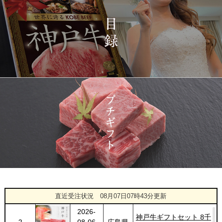
2026-
神戸牛カタログギフト
1417
03-15
宮城県
１万円
08:48:00
2026-
神戸牛 食べ比べお重 二
1418
03-14
大分県
段
22:21:00
2026-
神戸牛目録 選べるセッ
1419
03-14
大阪府
ト １万円 2個セット
20:55:00
2026-
神奈川
[訳あり][家庭用] A5等級
1420
03-14
県
神戸牛 サーロインステー
20:48:00
キ 200g
2026-
神戸牛カタログギフト
1421
03-14
福岡県
１万円
18:00:00
2026-
[お徳用]アウトレット A5
1
08-07
栃木県
等級神戸牛 焼肉・BBQ
直近受注状況
08月07日07時43分更新
07:20:00
セット (500g・1kg・
2026-
1.5kg)
神戸牛ギフトセット 8千