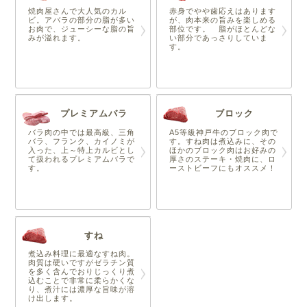
焼肉屋さんで大人気のカル
赤身でやや歯応えはあります
ビ。アバラの部分の脂が多い
が、肉本来の旨みを楽しめる
お肉で、ジューシーな脂の旨
部位です。 脂がほとんどな
みが溢れます。
い部分であっさりしていま
す。
プレミアムバラ
ブロック
バラ肉の中では最高級、三角
A5等級神戸牛のブロック肉で
バラ、フランク、カイノミが
す。すね肉は煮込みに、その
入った、上～特上カルビとし
ほかのブロック肉はお好みの
て扱われるプレミアムバラで
厚さのステーキ・焼肉に、ロ
す。
ーストビーフにもオススメ！
すね
煮込み料理に最適なすね肉。
肉質は硬いですがゼラチン質
を多く含んでおりじっくり煮
込むことで非常に柔らかくな
り、煮汁には濃厚な旨味が溶
け出します。