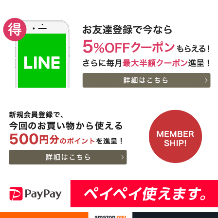
枚)
2026-
[ギフト]A5等級 神戸牛
9
08-06
大阪府
プレミアムセット（プレ
13:58:00
ミアムロース[200g]・プ
2026-
レミアムもも[200g]）ス
出産内祝に命名札 大
10
08-06
大阪府
ライス肉
切なお名前のお披露目に
13:58:00
（商品と一緒にご購入下
2026-
さい）
11
08-06
大阪府
贈り物に最適な高級桐箱
13:58:00
2026-
神戸牛ギフトセット 1万
12
08-06
大阪府
円 赤身セット すきやき
13:18:00
（かた（ウデ）・プレミ
2026-
アム霜降りもも）450g
出産内祝に命名札 大
13
08-06
大阪府
切なお名前のお披露目に
13:18:00
（商品と一緒にご購入下
2026-
さい）
神奈川
神戸牛カタログギフト
14
08-06
県
８千円
12:40:00
2026-