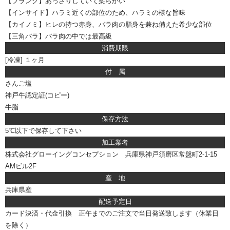
【フランク】あっさりしていて柔らかい
【インサイド】ハラミ近くの部位のため、ハラミの様な旨味
【カイノミ】ヒレの持つ赤身、バラ肉の脂身を兼ね備えた希少な部位
【三角バラ】バラ肉の中では最高級
消費期限
[冷凍] １ヶ月
付 属
さんご塩
神戸牛認定証(コピー)
牛脂
保存方法
5℃以下で保存して下さい
加工業者
株式会社グローイングコンセプション 兵庫県神戸須磨区常盤町2-1-15
AMビル2F
産 地
兵庫県産
配送予定日
カード決済・代金引換 正午までのご注文で当日発送致します（休業日
を除く）