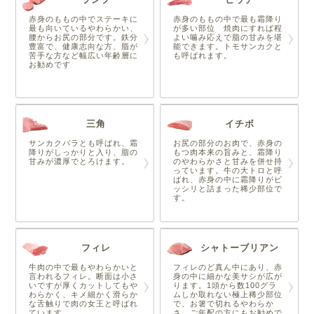
赤身のももの中でステーキに
赤身のももの中で最も霜降り
最も向いているやわらかい、
が多い部位 焼肉にすれば程
腰からお尻の部分です。鉄分
よい噛み応えで脂の甘みを堪
豊富で、健康志向な方、脂が
能できます。トモサンカクと
苦手な方など幅広い年齢層に
も呼ばれます。
お勧めです
三角
イチボ
サンカクバラとも呼ばれ、霜
お尻の部分のお肉で、赤身の
降りがしっかりと入り、脂の
もつ肉本来の旨みと、霜降り
甘みが濃厚でとろけます。
のやわらかさと甘みを併せ持
っています。牛の大トロと呼
ばれ、赤身の中に霜降りがビ
ッシリと詰まった稀少部位で
す。
フィレ
シャトーブリアン
牛肉の中で最もやわらかいと
フィレのど真ん中にあり、赤
言われるフィレ。断面は小さ
身の中に細かな美サシが広が
いですが厚くカットしてもや
ります。1頭から数100グラ
わらかく、キメ細かく滑らか
ムしか取れない極上稀少部位
な舌触りで肉の女王と呼ばれ
で、お箸で切れるやわらか
ています。
さ。ご年配の方にもお勧めで