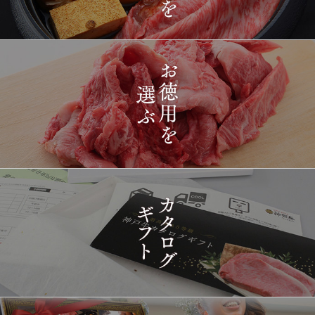
2026-
[ギフト] A5等級神戸牛
1412
03-15
長野県
プレミアム霜降りももす
17:26:00
きやき 200g~1kg
2026-
神戸牛目録 選べるセッ
1413
03-15
東京都
ト ８千円
16:35:00
2026-
[訳あり][家庭用] A5等級
1414
03-15
兵庫県
神戸牛 フィレステーキ
14:10:00
2026-
[家庭用] A5等級神戸牛
1415
03-15
兵庫県
シャトーブリアンステー
14:10:00
キ 150ｇ(1枚)
2026-
神戸牛ギフトセット 1万
1416
03-15
東京都
5千円 焼肉（肩ロース・
12:23:00
プレミアムもも）650g