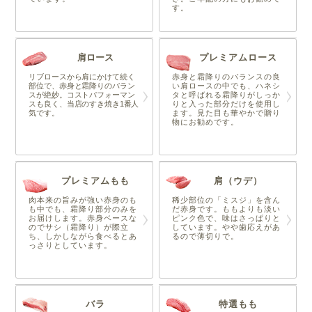
す。
肩ロース
プレミアムロース
リブロースから肩にかけて続く
赤身と霜降りのバランスの良
部位で、赤身と霜降りのバラン
い肩ロースの中でも、ハネシ
スが絶妙。コストパフォーマン
タと呼ばれる霜降りがしっか
スも良く、当店のすき焼き1番人
りと入った部分だけを使用し
気です。
ます。見た目も華やかで贈り
物にお勧めです。
プレミアムもも
肩（ウデ）
肉本来の旨みが強い赤身のも
稀少部位の「ミスジ」を含ん
も中でも、霜降り部分のみを
だ赤身です。ももよりも淡い
お届けします。赤身ベースな
ピンク色で、味はさっぱりと
のでサシ（霜降り）が際立
しています。やや歯応えがあ
ち、しかしながら食べるとあ
るので薄切りで。
っさりとしています。
バラ
特選もも