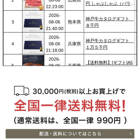
2
08-06
広島県
円 しゃぶしゃぶ（バラ・
22:23:00
プレミアム霜降りもも）
2026-
400g
神戸牛カタログギフト
3
08-06
熊本県
８千円
21:40:00
2026-
神戸牛カタログギフト
4
08-06
兵庫県
１万５千円
21:18:00
2026-
【送料無料】[ギフト]A5
5
08-06
兵庫県
等級神戸牛ハンバーグス
21:05:00
テーキ 150ｇ×5個
2026-
[ギフト] A5等級神戸牛
6
08-06
栃木県
ランプすきやき 200ｇ~
17:45:00
１ｋｇ
2026-
[ギフト] A5等級神戸牛
7
08-06
千葉県
ランプステーキ 200ｇ
15:51:00
~1kg
2026-
[ギフト] A5等級神戸牛
8
08-06
千葉県
イチボステーキ 150ｇ(1
15:51:00