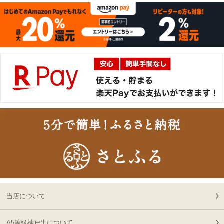
2026-
[ギフト] A5等級神戸牛
15
08-06
千葉県
イチボステーキ 150ｇ(1
15:51:00
枚)
2026-
[ギフト]A5等級 神戸牛
16
08-06
大阪府
プレミアムセット（プレ
13:58:00
ミアムロース[200g]・プ
2026-
レミアムもも[200g]）ス
出産内祝に命名札 大
17
08-06
大阪府
ライス肉
切なお名前のお披露目に
13:58:00
（商品と一緒にご購入下
2026-
さい）
18
08-06
大阪府
贈り物に最適な高級桐箱
13:58:00
2026-
出産内祝に命名札 大
19
08-06
大阪府
切なお名前のお披露目に
13:18:00
（商品と一緒にご購入下
2026-
さい）
神戸牛ギフトセット 1万
20
08-06
大阪府
円 赤身セット すきやき
当店について
13:18:00
（かた（ウデ）・プレミ
2026-
アム霜降りもも）450g
神奈川
神戸牛カタログギフト
A5等級神戸牛について