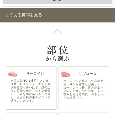
よくある質問を見る
サーロイン
リブロース
当店人気NO.1神戸牛といえ
サーロインと繋がった高級部
ばサーロインステーキを想像
位。細かな霜降りが美しく、
される方も多いはず。腰の辺
ロースの中で最も厚みがあり
りの霜降りが入りやすい部分
見栄えが良い部分です。香り
で、上質な脂はあっさりと甘
甘みとろける肉質、何をとっ
く、まさに神戸牛のイメージ
ても絶品です。
通りのお肉です。