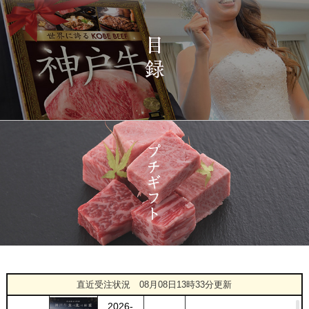
プレミアムもも）650g
2026-
神戸牛カタログギフト
1424
03-15
宮城県
１万円
08:48:00
2026-
神戸牛 食べ比べお重 二
1425
03-14
大分県
段
22:21:00
2026-
神戸牛目録 選べるセッ
1426
03-14
大阪府
ト １万円 2個セット
20:55:00
2026-
神奈川
[訳あり][家庭用] A5等級
1427
03-14
県
神戸牛 サーロインステー
20:48:00
キ 200g
2026-
神戸牛カタログギフト
1428
03-14
福岡県
１万円
18:00:00
2026-
[お徳用]アウトレット A5
1
08-08
愛知県
等級神戸牛 焼肉・BBQ
直近受注状況
08月08日13時33分更新
02:17:00
セット (500g・1kg・
2026-
1.5kg)