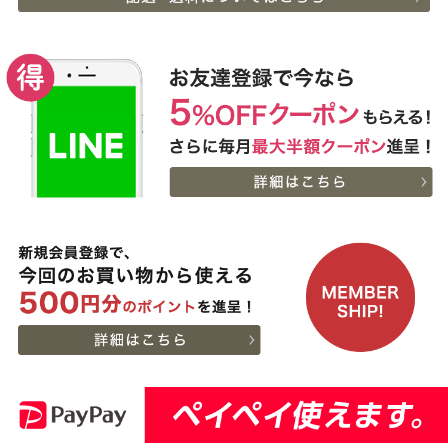
07:20:00
セット (500g・1kg・
2026-
1.5kg)
神戸牛ギフトセット 8千
9
08-06
広島県
円 しゃぶしゃぶ（バラ・
22:23:00
プレミアム霜降りもも）
2026-
400g
神戸牛カタログギフト
10
08-06
熊本県
８千円
21:40:00
2026-
神戸牛カタログギフト
11
08-06
兵庫県
１万５千円
21:18:00
2026-
【送料無料】[ギフト]A5
12
08-06
兵庫県
等級神戸牛ハンバーグス
21:05:00
テーキ 150ｇ×5個
2026-
[ギフト] A5等級神戸牛
13
08-06
栃木県
ランプすきやき 200ｇ~
17:45:00
１ｋｇ
2026-
[ギフト] A5等級神戸牛
14
08-06
千葉県
ランプステーキ 200ｇ
15:51:00
~1kg