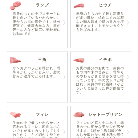
ランプ
ヒウチ
赤身のももの中でステーキに
赤身のももの中で最も霜降り
最も向いているやわらかい、
が多い部位 焼肉にすれば程
腰からお尻の部分です。鉄分
よい噛み応えで脂の甘みを堪
豊富で、健康志向な方、脂が
能できます。トモサンカクと
苦手な方など幅広い年齢層に
も呼ばれます。
お勧めです
三角
イチボ
サンカクバラとも呼ばれ、霜
お尻の部分のお肉で、赤身の
降りがしっかりと入り、脂の
もつ肉本来の旨みと、霜降り
甘みが濃厚でとろけます。
のやわらかさと甘みを併せ持
っています。牛の大トロと呼
ばれ、赤身の中に霜降りがビ
ッシリと詰まった稀少部位で
す。
フィレ
シャトーブリアン
牛肉の中で最もやわらかいと
フィレのど真ん中にあり、赤
言われるフィレ。断面は小さ
身の中に細かな美サシが広が
いですが厚くカットしてもや
ります。1頭から数100グラ
わらかく、キメ細かく滑らか
ムしか取れない極上稀少部位