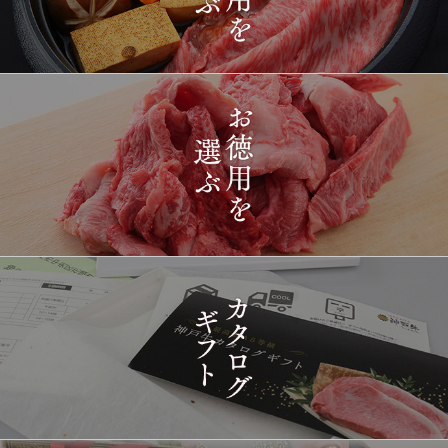
2026-
[ギフト] A5等級神戸牛
1419
03-15
長野県
プレミアム霜降りももす
17:26:00
きやき 200g~1kg
2026-
神戸牛目録 選べるセッ
1420
03-15
東京都
ト ８千円
16:35:00
2026-
[訳あり][家庭用] A5等級
1421
03-15
兵庫県
神戸牛 フィレステーキ
14:10:00
2026-
[家庭用] A5等級神戸牛
1422
03-15
兵庫県
シャトーブリアンステー
14:10:00
キ 150ｇ(1枚)
2026-
神戸牛ギフトセット 1万
1423
03-15
東京都
5千円 焼肉（肩ロース・
12:23:00