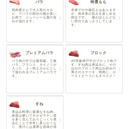
バラ
特選もも
焼肉屋さんで大人気のカル
赤身でやや歯応えはあります
ビ。アバラの部分の脂が多い
が、肉本来の旨みを楽しめる
お肉で、ジューシーな脂の旨
部位です。 脂がほとんどな
みが溢れます。
い部分であっさりしていま
す。
プレミアムバラ
ブロック
バラ肉の中では最高級、三角
A5等級神戸牛のブロック肉で
バラ、フランク、カイノミが
す。すね肉は煮込みに、その
入った、上～特上カルビとし
ほかのブロック肉はお好みの
て扱われるプレミアムバラで
厚さのステーキ・焼肉に、ロ
す。
ーストビーフにもオススメ！
すね
煮込み料理に最適なすね肉。
肉質は硬いですがゼラチン質
を多く含んでおりじっくり煮
込むことで非常に柔らかくな
り、煮汁には濃厚な旨味が溶