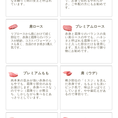
な舌触りで肉の女王と呼ばれ
で、お箸で切れるやわらか
ています。
さ。ご年配の方にもお勧めで
す。
肩ロース
プレミアムロース
リブロースから肩にかけて続く
赤身と霜降りのバランスの良
部位で、赤身と霜降りのバラン
い肩ロースの中でも、ハネシ
スが絶妙。コストパフォーマン
タと呼ばれる霜降りがしっか
スも良く、当店のすき焼き1番人
りと入った部分だけを使用し
気です。
ます。見た目も華やかで贈り
物にお勧めです。
プレミアムもも
肩（ウデ）
肉本来の旨みが強い赤身のも
稀少部位の「ミスジ」を含ん
も中でも、霜降り部分のみを
だ赤身です。ももよりも淡い
お届けします。赤身ベースな
ピンク色で、味はさっぱりと
のでサシ（霜降り）が際立
しています。やや歯応えがあ
ち、しかしながら食べるとあ
るので薄切りで。
っさりとしています。