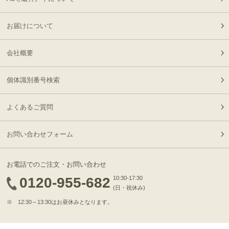
21
08-06
県
８千円
12:40:00
お届けについて
2026-
神戸牛食べ比べセット 焼
22
08-06
東京都
肉懐石「極」◆焼肉
11:40:00
会社概要
2026-
神戸牛カタログギフト
23
08-06
兵庫県
１万５千円
個体識別番号検索
06:55:00
2026-
[お徳用]A5等級 神戸牛
よくあるご質問
24
08-06
北海道
ミンチ（ひき肉 挽き肉）
02:32:00
400g 【冷凍発送】
2026-
お問い合わせフォーム
A5等級 神戸牛 もも ブロ
25
08-05
東京都
ック 500g
21:56:00
お電話でのご注文・お問い合わせ
2026-
神戸牛目録 選べるセッ
0120-955-682
10:30-17:30
26
08-05
大阪府
ト ８千円
(日・祝休み)
21:19:00
※ 12:30～13:30はお昼休みとなります。
2026-
[ギフト] A5等級神戸牛
27
08-05
愛知県
プレミアム霜降りロース
21:10:00