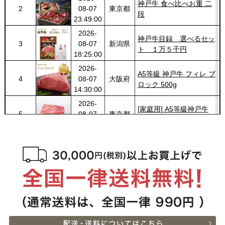
神戸牛 食べ比べお重 二
2
08-07
東京都
段
23:49:00
2026-
神戸牛目録 選べるセッ
3
08-07
新潟県
ト １万５千円
18:25:00
2026-
A5等級 神戸牛 フィレ ブ
4
08-07
大阪府
ロック 500g
14:30:00
2026-
[家庭用] A5等級神戸牛
5
08-07
東京都
肩ロースしゃぶしゃぶ
13:01:00
200g〜1kg
2026-
神戸牛ギフトセット 1万
6
08-07
兵庫県
円 ステーキ・ハンバーグ
10:54:00
（ランプ100ｇ×2枚・ハ
2026-
ンバーグ150ｇ×4個）
神戸牛ギフトセット 2万
7
08-07
兵庫県
円 すきやき（リブロー
10:54:00
ス・肩ロース・ランプ）
2026-
600g
[お徳用]アウトレット A5
8
08-07
栃木県
等級神戸牛 焼肉・BBQ