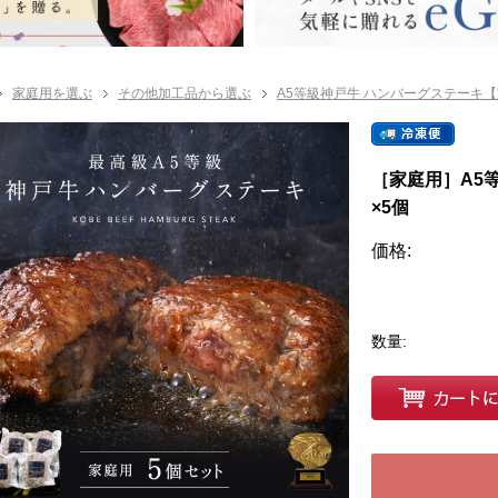
家庭用を選ぶ
その他加工品から選ぶ
A5等級神戸牛 ハンバーグステーキ
［家庭用］A5
×5個
価格:
数量: