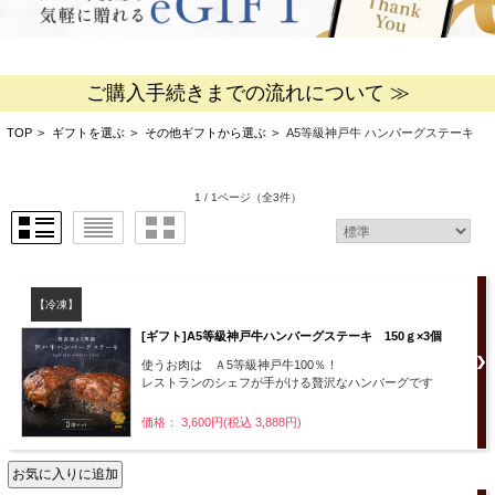
ご購入手続きまでの流れについて ≫
TOP
>
ギフトを選ぶ
>
その他ギフトから選ぶ
>
A5等級神戸牛 ハンバーグステーキ
1 / 1ページ
（全3件）
【冷凍】
[ギフト]A5等級神戸牛ハンバーグステーキ 150ｇ×3個
使うお肉は Ａ5等級神戸牛100％！
レストランのシェフが手がける贅沢なハンバーグです
価格： 3,600円(税込 3,888円)