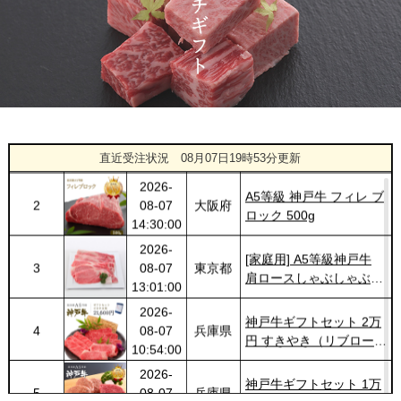
神奈川
[訳あり][家庭用] A5等級
1425
03-14
県
神戸牛 サーロインステー
20:48:00
キ 200g
2026-
神戸牛カタログギフト
1426
03-14
福岡県
１万円
18:00:00
2026-
神戸牛目録 選べるセッ
1
08-07
新潟県
ト １万５千円
直近受注状況
08月07日19時53分更新
18:25:00
2026-
A5等級 神戸牛 フィレ ブ
2
08-07
大阪府
ロック 500g
14:30:00
2026-
[家庭用] A5等級神戸牛
3
08-07
東京都
肩ロースしゃぶしゃぶ
13:01:00
200g〜1kg
2026-
神戸牛ギフトセット 2万
4
08-07
兵庫県
円 すきやき（リブロー
10:54:00
ス・肩ロース・ランプ）
2026-
600g
神戸牛ギフトセット 1万
5
08-07
兵庫県