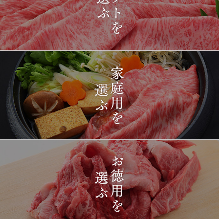
2026-
[ギフト] A5等級神戸牛
1417
03-15
長野県
プレミアム霜降りももす
17:26:00
きやき 200g~1kg
2026-
神戸牛目録 選べるセッ
1418
03-15
東京都
ト ８千円
16:35:00