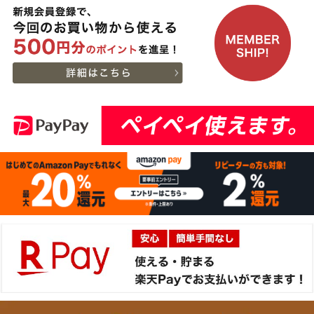
2026-
[ギフト] A5等級神戸牛
12
08-06
千葉県
ランプステーキ 200ｇ
15:51:00
~1kg
2026-
[ギフト] A5等級神戸牛
13
08-06
千葉県
イチボステーキ 150ｇ(1
15:51:00
枚)
2026-
[ギフト]A5等級 神戸牛
14
08-06
大阪府
プレミアムセット（プレ
13:58:00
ミアムロース[200g]・プ
2026-
レミアムもも[200g]）ス
出産内祝に命名札 大
15
08-06
大阪府
ライス肉
切なお名前のお披露目に
13:58:00
（商品と一緒にご購入下
2026-
さい）
16
08-06
大阪府
贈り物に最適な高級桐箱
13:58:00
2026-
神戸牛ギフトセット 1万
17
08-06
大阪府
円 赤身セット すきやき
13:18:00
（かた（ウデ）・プレミ
2026-
アム霜降りもも）450g
出産内祝に命名札 大