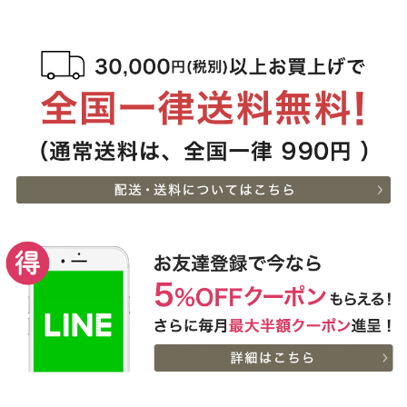
円 ステーキ・ハンバーグ
10:54:00
（ランプ100ｇ×2枚・ハ
2026-
ンバーグ150ｇ×4個）
[お徳用]アウトレット A5
6
08-07
栃木県
等級神戸牛 焼肉・BBQ
07:20:00
セット (500g・1kg・
2026-
1.5kg)
神戸牛ギフトセット 8千
7
08-06
広島県
円 しゃぶしゃぶ（バラ・
22:23:00
プレミアム霜降りもも）
2026-
400g
神戸牛カタログギフト
8
08-06
熊本県
８千円
21:40:00
2026-
神戸牛カタログギフト
9
08-06
兵庫県
１万５千円
21:18:00
2026-
【送料無料】[ギフト]A5
10
08-06
兵庫県
等級神戸牛ハンバーグス
21:05:00
テーキ 150ｇ×5個
2026-
[ギフト] A5等級神戸牛
11
08-06
栃木県
ランプすきやき 200ｇ~
17:45:00
１ｋｇ