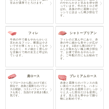
甘みが濃厚でとろけます。
のやわらかさと甘みを併せ持
っています。牛の大トロと呼
ばれ、赤身の中に霜降りがビ
ッシリと詰まった稀少部位で
す。
フィレ
シャトーブリアン
牛肉の中で最もやわらかいと
フィレのど真ん中にあり、赤
言われるフィレ。断面は小さ
身の中に細かな美サシが広が
いですが厚くカットしてもや
ります。1頭から数100グラ
わらかく、キメ細かく滑らか
ムしか取れない極上稀少部位
な舌触りで肉の女王と呼ばれ
で、お箸で切れるやわらか
ています。
さ。ご年配の方にもお勧めで
す。
肩ロース
プレミアムロース
リブロースから肩にかけて続く
赤身と霜降りのバランスの良
部位で、赤身と霜降りのバラン
い肩ロースの中でも、ハネシ
スが絶妙。コストパフォーマン
タと呼ばれる霜降りがしっか
スも良く、当店のすき焼き1番人
りと入った部分だけを使用し
気です。
ます。見た目も華やかで贈り
物にお勧めです。