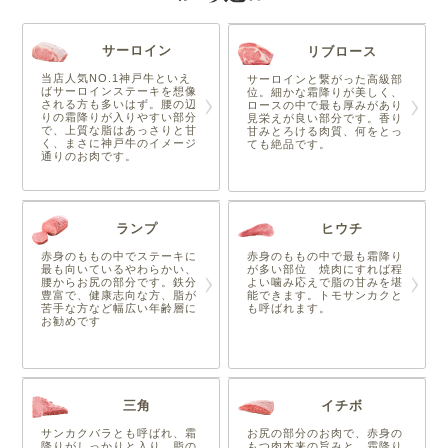
サーロイン
リブロース
当店人気NO.1神戸牛といえ
サーロインと繋がった高級部
ばサーロインステーキを想像
位。細かな霜降りが美しく、
される方も多いはず。腰の辺
ロースの中で最も厚みがあり
りの霜降りが入りやすい部分
見栄えが良い部分です。香り
で、上質な脂はあっさりと甘
甘みとろける肉質、何をとっ
く、まさに神戸牛のイメージ
ても絶品です。
通りのお肉です。
ランプ
ヒウチ
赤身のももの中でステーキに
赤身のももの中で最も霜降り
最も向いているやわらかい、
が多い部位 焼肉にすれば程
腰からお尻の部分です。鉄分
よい噛み応えで脂の甘みを堪
豊富で、健康志向な方、脂が
能できます。トモサンカクと
苦手な方など幅広い年齢層に
も呼ばれます。
お勧めです
三角
イチボ
サンカクバラとも呼ばれ、霜
お尻の部分のお肉で、赤身の
降りがしっかりと入り、脂の
もつ肉本来の旨みと、霜降り