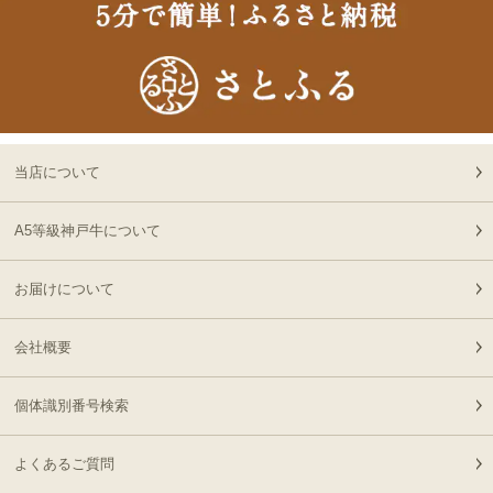
18
08-06
大阪府
切なお名前のお披露目に
13:18:00
（商品と一緒にご購入下
2026-
さい）
神奈川
神戸牛カタログギフト
19
08-06
県
８千円
12:40:00
2026-
神戸牛食べ比べセット 焼
20
08-06
東京都
肉懐石「極」◆焼肉
当店について
11:40:00
2026-
神戸牛カタログギフト
A5等級神戸牛について
21
08-06
兵庫県
１万５千円
06:55:00
お届けについて
2026-
[お徳用]A5等級 神戸牛
22
08-06
北海道
ミンチ（ひき肉 挽き肉）
02:32:00
会社概要
400g 【冷凍発送】
2026-
A5等級 神戸牛 もも ブロ
23
08-05
東京都
ック 500g
個体識別番号検索
21:56:00
2026-
神戸牛目録 選べるセッ
よくあるご質問
24
08-05
大阪府
ト ８千円
21:19:00