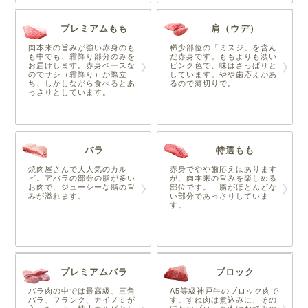
プレミアムもも
肩（ウデ）
肉本来の旨みが強い赤身のも
稀少部位の「ミスジ」を含ん
も中でも、霜降り部分のみを
だ赤身です。ももよりも淡い
お届けします。赤身ベースな
ピンク色で、味はさっぱりと
のでサシ（霜降り）が際立
しています。やや歯応えがあ
ち、しかしながら食べるとあ
るので薄切りで。
っさりとしています。
バラ
特選もも
焼肉屋さんで大人気のカル
赤身でやや歯応えはあります
ビ。アバラの部分の脂が多い
が、肉本来の旨みを楽しめる
お肉で、ジューシーな脂の旨
部位です。 脂がほとんどな
みが溢れます。
い部分であっさりしていま
す。
プレミアムバラ
ブロック
バラ肉の中では最高級、三角
A5等級神戸牛のブロック肉で
バラ、フランク、カイノミが
す。すね肉は煮込みに、その