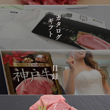
2026-
[訳あり][家庭用] A5等級
1419
03-15
兵庫県
神戸牛 フィレステーキ
14:10:00
2026-
[家庭用] A5等級神戸牛
1420
03-15
兵庫県
シャトーブリアンステー
14:10:00
キ 150ｇ(1枚)
2026-
神戸牛ギフトセット 1万
1421
03-15
東京都
5千円 焼肉（肩ロース・
12:23:00
プレミアムもも）650g
2026-
神戸牛カタログギフト
1422
03-15
宮城県
１万円
08:48:00
2026-
神戸牛 食べ比べお重 二
1423
03-14
大分県
段
22:21:00
2026-
神戸牛目録 選べるセッ
1424
03-14
大阪府
ト １万円 2個セット
20:55:00
2026-