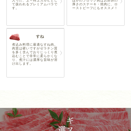
入った、上～特上カルビとし
ほかのブロック肉はお好みの
て扱われるプレミアムバラで
厚さのステーキ・焼肉に、ロ
す。
ーストビーフにもオススメ！
すね
煮込み料理に最適なすね肉。
肉質は硬いですがゼラチン質
を多く含んでおりじっくり煮
込むことで非常に柔らかくな
り、煮汁には濃厚な旨味が溶
け出します。