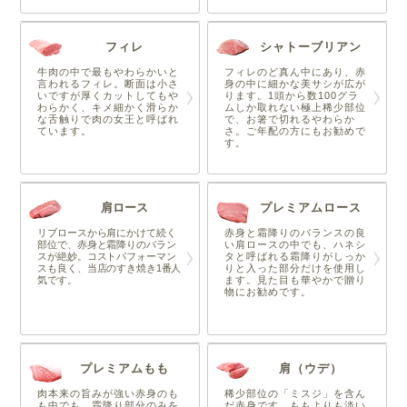
フィレ
シャトーブリアン
牛肉の中で最もやわらかいと
フィレのど真ん中にあり、赤
言われるフィレ。断面は小さ
身の中に細かな美サシが広が
いですが厚くカットしてもや
ります。1頭から数100グラ
わらかく、キメ細かく滑らか
ムしか取れない極上稀少部位
な舌触りで肉の女王と呼ばれ
で、お箸で切れるやわらか
ています。
さ。ご年配の方にもお勧めで
す。
肩ロース
プレミアムロース
リブロースから肩にかけて続く
赤身と霜降りのバランスの良
部位で、赤身と霜降りのバラン
い肩ロースの中でも、ハネシ
スが絶妙。コストパフォーマン
タと呼ばれる霜降りがしっか
スも良く、当店のすき焼き1番人
りと入った部分だけを使用し
気です。
ます。見た目も華やかで贈り
物にお勧めです。
プレミアムもも
肩（ウデ）
肉本来の旨みが強い赤身のも
稀少部位の「ミスジ」を含ん
も中でも、霜降り部分のみを
だ赤身です。ももよりも淡い