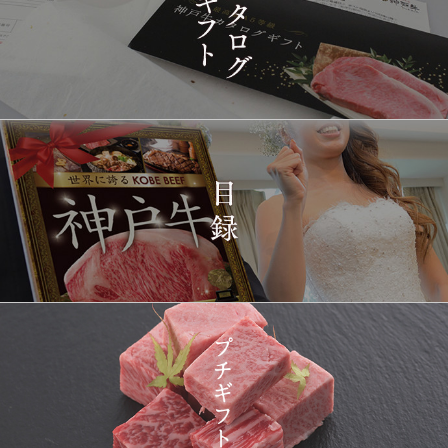
2026-
[家庭用] A5等級神戸牛
1437
03-15
兵庫県
シャトーブリアンステー
14:10:00
キ 150ｇ(1枚)
2026-
神戸牛ギフトセット 1万
1438
03-15
東京都
5千円 焼肉（肩ロース・
12:23:00
プレミアムもも）650g
2026-
神戸牛カタログギフト
1439
03-15
宮城県
１万円
08:48:00
2026-
神戸牛 食べ比べお重 二
1440
03-14
大分県
段
22:21:00
2026-
神戸牛目録 選べるセッ
1441
03-14
大阪府
ト １万円 2個セット
20:55:00
2026-
神奈川
[訳あり][家庭用] A5等級
1442
03-14
県
神戸牛 サーロインステー
20:48:00
キ 200g
2026-
神戸牛カタログギフト