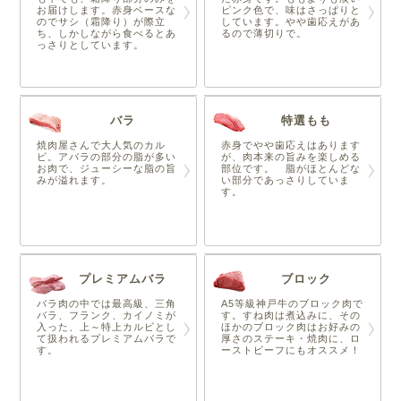
お届けします。赤身ベースな
ピンク色で、味はさっぱりと
のでサシ（霜降り）が際立
しています。やや歯応えがあ
ち、しかしながら食べるとあ
るので薄切りで。
っさりとしています。
バラ
特選もも
焼肉屋さんで大人気のカル
赤身でやや歯応えはあります
ビ。アバラの部分の脂が多い
が、肉本来の旨みを楽しめる
お肉で、ジューシーな脂の旨
部位です。 脂がほとんどな
みが溢れます。
い部分であっさりしていま
す。
プレミアムバラ
ブロック
バラ肉の中では最高級、三角
A5等級神戸牛のブロック肉で
バラ、フランク、カイノミが
す。すね肉は煮込みに、その
入った、上～特上カルビとし
ほかのブロック肉はお好みの
て扱われるプレミアムバラで
厚さのステーキ・焼肉に、ロ
す。
ーストビーフにもオススメ！