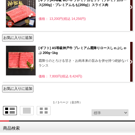
ス[200g]・プレミアムもも[200g]）スライス肉
価格： 13,200円(税込 14,256円)
[ギフト] A5等級神戸牛 プレミアム霜降りロースしゃぶしゃ
ぶ 200g~1kg
霜降りのとろける甘さ・お肉本来の旨みを併せ持つ絶妙なバ
ランス
価格： 7,800円(税込 8,424円)
1 / 1ページ
（全2件）
商品検索