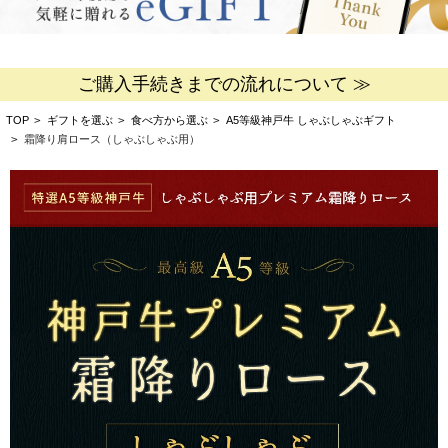
ご購入手続きまでの流れについて ≫
TOP
>
ギフトを選ぶ
>
食べ方から選ぶ
>
A5等級神戸牛 しゃぶしゃぶギフト
>
霜降り肩ロース（しゃぶしゃぶ用）