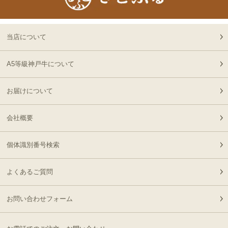
ロック 500g
14:30:00
2026-
[家庭用] A5等級神戸牛
20
08-07
東京都
肩ロースしゃぶしゃぶ
当店について
13:01:00
200g〜1kg
2026-
神戸牛ギフトセット 1万
A5等級神戸牛について
21
08-07
兵庫県
円 ステーキ・ハンバーグ
10:54:00
（ランプ100ｇ×2枚・ハ
お届けについて
2026-
ンバーグ150ｇ×4個）
神戸牛ギフトセット 2万
22
08-07
兵庫県
円 すきやき（リブロー
10:54:00
会社概要
ス・肩ロース・ランプ）
2026-
600g
[お徳用]アウトレット A5
23
08-07
栃木県
等級神戸牛 焼肉・BBQ
個体識別番号検索
07:20:00
セット (500g・1kg・
2026-
1.5kg)
神戸牛ギフトセット 8千
よくあるご質問
24
08-06
広島県
円 しゃぶしゃぶ（バラ・
22:23:00
プレミアム霜降りもも）
2026-
お問い合わせフォーム
400g
神戸牛カタログギフト
25
08-06
熊本県
８千円
21:40:00