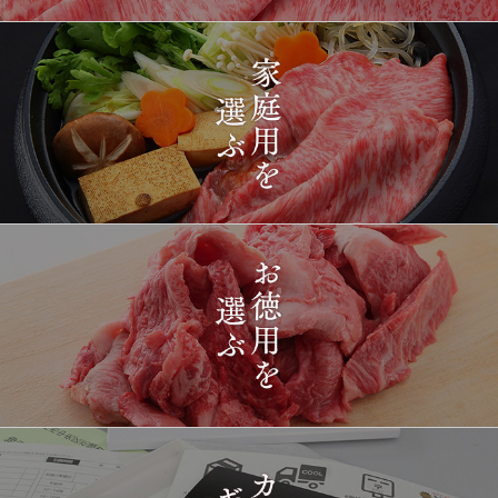
2026-
[ギフト] A5等級神戸牛
1434
03-15
長野県
プレミアム霜降りももす
17:26:00
きやき 200g~1kg
2026-
神戸牛目録 選べるセッ
1435
03-15
東京都
ト ８千円
16:35:00
2026-
[訳あり][家庭用] A5等級
1436
03-15
兵庫県
神戸牛 フィレステーキ
14:10:00