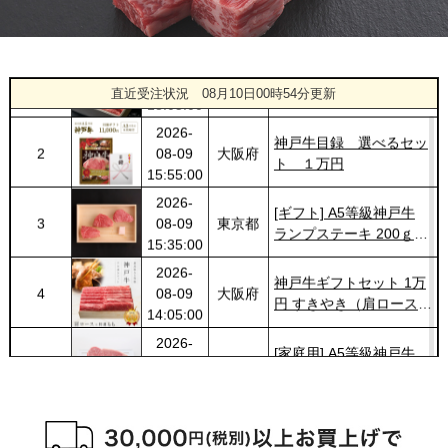
1443
03-14
福岡県
１万円
18:00:00
2026-
神戸牛食べ比べセット 焼
1
08-09
兵庫県
肉懐石「彩」◆焼肉
直近受注状況
08月10日00時54分更新
18:05:00
2026-
神戸牛目録 選べるセッ
2
08-09
大阪府
ト １万円
15:55:00
2026-
[ギフト] A5等級神戸牛
3
08-09
東京都
ランプステーキ 200ｇ
15:35:00
~1kg
2026-
神戸牛ギフトセット 1万
4
08-09
大阪府
円 すきやき（肩ロース・
14:05:00
特選もも）450g
2026-
[家庭用] A5等級神戸牛
5
08-09
兵庫県
サーロインステーキ
10:06:00
200ｇ〜1kg
2026-
[家庭用] A5等級神戸牛
6
08-09
兵庫県
ランプステーキ 200ｇ〜
10:06:00