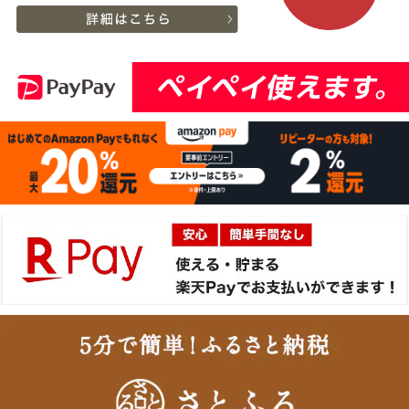
[家庭用] A5等級神戸牛
13
08-08
兵庫県
特選ももしゃぶしゃぶ
13:45:00
200g〜１kg
2026-
神戸牛目録 選べるセッ
14
08-08
大阪府
ト ８千円
13:42:00
2026-
神戸牛 食べ比べお重 二
15
08-08
兵庫県
段
13:41:00
2026-
[お徳用]アウトレット A5
16
08-08
愛知県
等級神戸牛 焼肉・BBQ
02:17:00
セット (500g・1kg・
2026-
1.5kg)
神戸牛 食べ比べお重 二
17
08-07
東京都
段
23:49:00
2026-
神戸牛目録 選べるセッ
18
08-07
新潟県
ト １万５千円
18:25:00
2026-
A5等級 神戸牛 フィレ ブ
19
08-07
大阪府