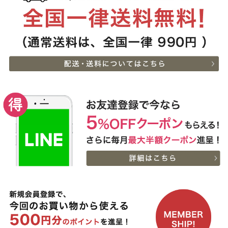
1kg
2026-
神奈川
神戸牛カタログギフト
7
08-08
県
８千円
19:30:00
2026-
神戸牛目録 選べるセッ
8
08-08
大阪府
ト １万円
18:37:00
2026-
神戸牛 食べ比べセット
9
08-08
千葉県
すき焼き懐石◆すき焼き
18:03:00
2026-
神奈川
[家庭用] A5等級神戸牛
10
08-08
県
ランプステーキ 200ｇ〜
17:30:00
1kg
2026-
神奈川
[家庭用] A5等級神戸牛
11
08-08
県
特選ももすきやき
17:30:00
200g〜１kg
2026-
神戸牛目録 選べるセッ
12
08-08
東京都
ト ８千円
15:39:00
2026-