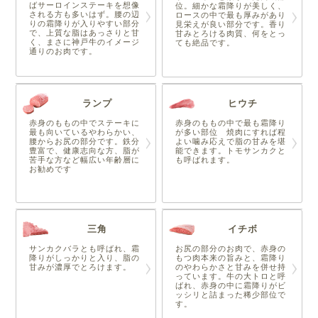
ばサーロインステーキを想像
位。細かな霜降りが美しく、
される方も多いはず。腰の辺
ロースの中で最も厚みがあり
りの霜降りが入りやすい部分
見栄えが良い部分です。香り
で、上質な脂はあっさりと甘
甘みとろける肉質、何をとっ
く、まさに神戸牛のイメージ
ても絶品です。
通りのお肉です。
ランプ
ヒウチ
赤身のももの中でステーキに
赤身のももの中で最も霜降り
最も向いているやわらかい、
が多い部位 焼肉にすれば程
腰からお尻の部分です。鉄分
よい噛み応えで脂の甘みを堪
豊富で、健康志向な方、脂が
能できます。トモサンカクと
苦手な方など幅広い年齢層に
も呼ばれます。
お勧めです
三角
イチボ
サンカクバラとも呼ばれ、霜
お尻の部分のお肉で、赤身の
降りがしっかりと入り、脂の
もつ肉本来の旨みと、霜降り
甘みが濃厚でとろけます。
のやわらかさと甘みを併せ持
っています。牛の大トロと呼
ばれ、赤身の中に霜降りがビ
ッシリと詰まった稀少部位で
す。