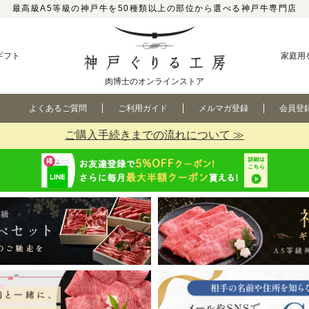
最高級A5等級の神戸牛を50種類以上の部位から選べる神戸牛専門店
ギフト
家庭用
肉博士のオンラインストア
よくあるご質問
ご利用ガイド
メルマガ登録
会員登
ご購入手続きまでの流れについて ≫