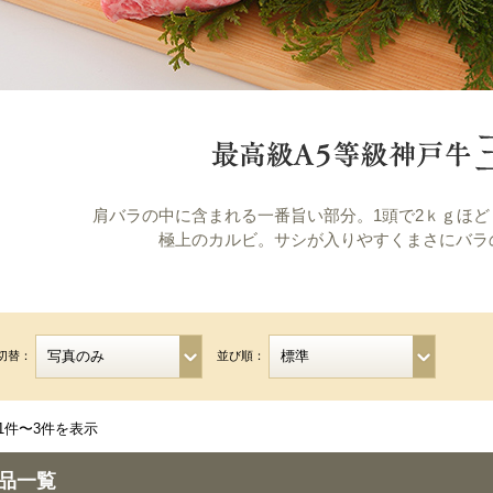
肩バラの中に含まれる一番旨い部分。1頭で2ｋｇほ
極上のカルビ。サシが入りやすくまさにバラ
切替：
並び順：
1件〜3件を表示
品一覧