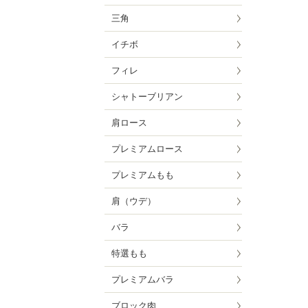
三角
イチボ
フィレ
シャトーブリアン
肩ロース
プレミアムロース
プレミアムもも
肩（ウデ）
バラ
特選もも
プレミアムバラ
ブロック肉