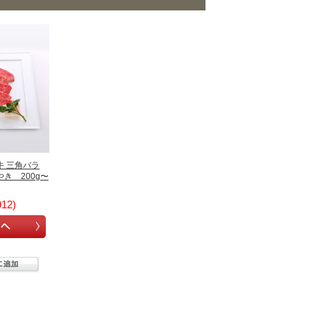
牛 三角バラ
き 200g〜
12)