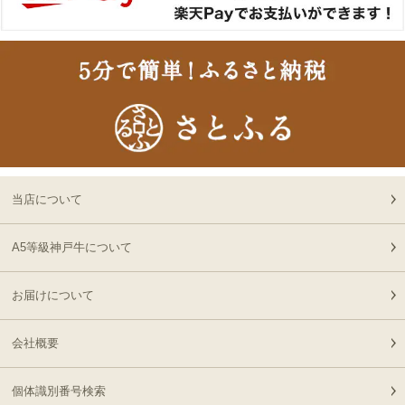
ライス肉
切なお名前のお披露目に
13:58:00
（商品と一緒にご購入下
2026-
さい）
18
08-06
大阪府
贈り物に最適な高級桐箱
13:58:00
2026-
神戸牛ギフトセット 1万
19
08-06
大阪府
円 赤身セット すきやき
13:18:00
（かた（ウデ）・プレミ
2026-
アム霜降りもも）450g
出産内祝に命名札 大
20
08-06
大阪府
切なお名前のお披露目に
当店について
13:18:00
（商品と一緒にご購入下
2026-
さい）
神奈川
神戸牛カタログギフト
A5等級神戸牛について
21
08-06
県
８千円
12:40:00
お届けについて
2026-
神戸牛食べ比べセット 焼
22
08-06
東京都
肉懐石「極」◆焼肉
11:40:00
会社概要
2026-
神戸牛カタログギフト
23
08-06
兵庫県
１万５千円
個体識別番号検索
06:55:00