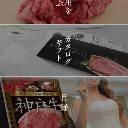
きやき 200g~1kg
2026-
神戸牛目録 選べるセッ
1420
03-15
東京都
ト ８千円
16:35:00
2026-
[訳あり][家庭用] A5等級
1421
03-15
兵庫県
神戸牛 フィレステーキ
14:10:00
2026-
[家庭用] A5等級神戸牛
1422
03-15
兵庫県
シャトーブリアンステー
14:10:00
キ 150ｇ(1枚)
2026-
神戸牛ギフトセット 1万
1423
03-15
東京都
5千円 焼肉（肩ロース・
12:23:00
プレミアムもも）650g
2026-
神戸牛カタログギフト
1424
03-15
宮城県
１万円
08:48:00
2026-
神戸牛 食べ比べお重 二
1425
03-14
大分県
段
22:21:00
2026-