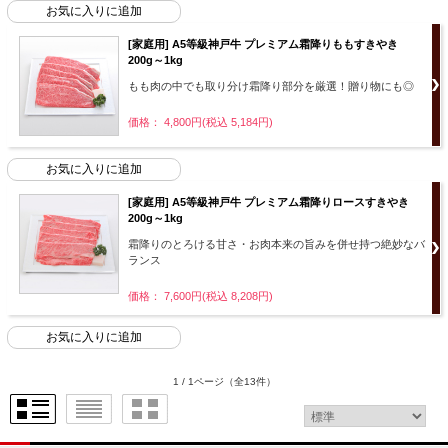
[家庭用] A5等級神戸牛 プレミアム霜降りももすきやき
200g～1kg
もも肉の中でも取り分け霜降り部分を厳選！贈り物にも◎
価格： 4,800円(税込 5,184円)
[家庭用] A5等級神戸牛 プレミアム霜降りロースすきやき
200g～1kg
霜降りのとろける甘さ・お肉本来の旨みを併せ持つ絶妙なバ
ランス
価格： 7,600円(税込 8,208円)
1 / 1ページ
（全13件）