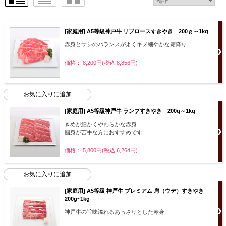
[家庭用] A5等級神戸牛 リブロースすきやき 200ｇ～1kg
赤身とサシのバランスがよくキメ細やかな霜降り
価格： 8,200円(税込 8,856円)
[家庭用] A5等級神戸牛 ランプすきやき 200g～1kg
きめが細かくやわらかな赤身
脂身が苦手な方におすすめです
価格： 5,800円(税込 6,264円)
[家庭用] A5等級 神戸牛 プレミアム 肩（ウデ）すきやき
200g~1kg
神戸牛の旨味溢れるあっさりとした赤身