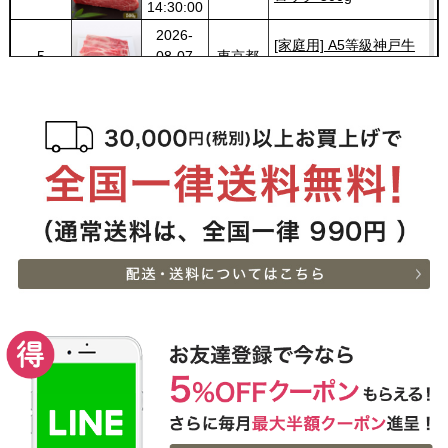
14:30:00
2026-
[家庭用] A5等級神戸牛
5
08-07
東京都
肩ロースしゃぶしゃぶ
13:01:00
200g〜1kg
2026-
神戸牛ギフトセット 1万
6
08-07
兵庫県
円 ステーキ・ハンバーグ
10:54:00
（ランプ100ｇ×2枚・ハ
2026-
ンバーグ150ｇ×4個）
神戸牛ギフトセット 2万
7
08-07
兵庫県
円 すきやき（リブロー
10:54:00
ス・肩ロース・ランプ）
2026-
600g
[お徳用]アウトレット A5
8
08-07
栃木県
等級神戸牛 焼肉・BBQ
07:20:00
セット (500g・1kg・
2026-
1.5kg)
神戸牛ギフトセット 8千
9
08-06
広島県
円 しゃぶしゃぶ（バラ・
22:23:00
プレミアム霜降りもも）
2026-
400g
神戸牛カタログギフト
10
08-06
熊本県
８千円
21:40:00