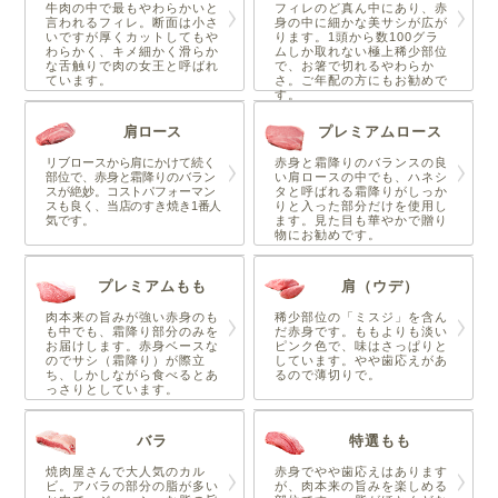
牛肉の中で最もやわらかいと
フィレのど真ん中にあり、赤
言われるフィレ。断面は小さ
身の中に細かな美サシが広が
いですが厚くカットしてもや
ります。1頭から数100グラ
わらかく、キメ細かく滑らか
ムしか取れない極上稀少部位
な舌触りで肉の女王と呼ばれ
で、お箸で切れるやわらか
ています。
さ。ご年配の方にもお勧めで
す。
肩ロース
プレミアムロース
リブロースから肩にかけて続く
赤身と霜降りのバランスの良
部位で、赤身と霜降りのバラン
い肩ロースの中でも、ハネシ
スが絶妙。コストパフォーマン
タと呼ばれる霜降りがしっか
スも良く、当店のすき焼き1番人
りと入った部分だけを使用し
気です。
ます。見た目も華やかで贈り
物にお勧めです。
プレミアムもも
肩（ウデ）
肉本来の旨みが強い赤身のも
稀少部位の「ミスジ」を含ん
も中でも、霜降り部分のみを
だ赤身です。ももよりも淡い
お届けします。赤身ベースな
ピンク色で、味はさっぱりと
のでサシ（霜降り）が際立
しています。やや歯応えがあ
ち、しかしながら食べるとあ
るので薄切りで。
っさりとしています。
バラ
特選もも
焼肉屋さんで大人気のカル
赤身でやや歯応えはあります
ビ。アバラの部分の脂が多い
が、肉本来の旨みを楽しめる