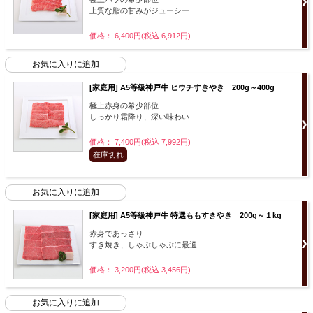
上質な脂の甘みがジューシー
価格： 6,400円(税込 6,912円)
[家庭用] A5等級神戸牛 ヒウチすきやき 200g～400g
極上赤身の希少部位
しっかり霜降り、深い味わい
価格： 7,400円(税込 7,992円)
在庫切れ
[家庭用] A5等級神戸牛 特選ももすきやき 200g～１kg
赤身であっさり
すき焼き、しゃぶしゃぶに最適
価格： 3,200円(税込 3,456円)