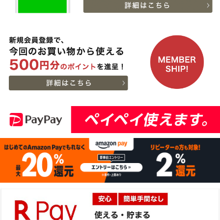
2026-
神戸牛カタログギフト
11
08-06
兵庫県
１万５千円
21:18:00
2026-
【送料無料】[ギフト]A5
12
08-06
兵庫県
等級神戸牛ハンバーグス
21:05:00
テーキ 150ｇ×5個
2026-
[ギフト] A5等級神戸牛
13
08-06
栃木県
ランプすきやき 200ｇ~
17:45:00
１ｋｇ
2026-
[ギフト] A5等級神戸牛
14
08-06
千葉県
ランプステーキ 200ｇ
15:51:00
~1kg
2026-
[ギフト] A5等級神戸牛
15
08-06
千葉県
イチボステーキ 150ｇ(1
15:51:00
枚)
2026-
[ギフト]A5等級 神戸牛
16
08-06
大阪府
プレミアムセット（プレ
13:58:00
ミアムロース[200g]・プ
2026-
レミアムもも[200g]）ス
出産内祝に命名札 大
17
08-06
大阪府