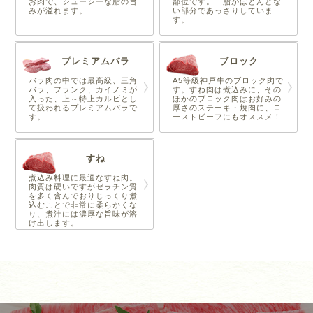
お肉で、ジューシーな脂の旨
部位です。 脂がほとんどな
みが溢れます。
い部分であっさりしていま
す。
プレミアムバラ
ブロック
バラ肉の中では最高級、三角
A5等級神戸牛のブロック肉で
バラ、フランク、カイノミが
す。すね肉は煮込みに、その
入った、上～特上カルビとし
ほかのブロック肉はお好みの
て扱われるプレミアムバラで
厚さのステーキ・焼肉に、ロ
す。
ーストビーフにもオススメ！
すね
煮込み料理に最適なすね肉。
肉質は硬いですがゼラチン質
を多く含んでおりじっくり煮
込むことで非常に柔らかくな
り、煮汁には濃厚な旨味が溶
け出します。