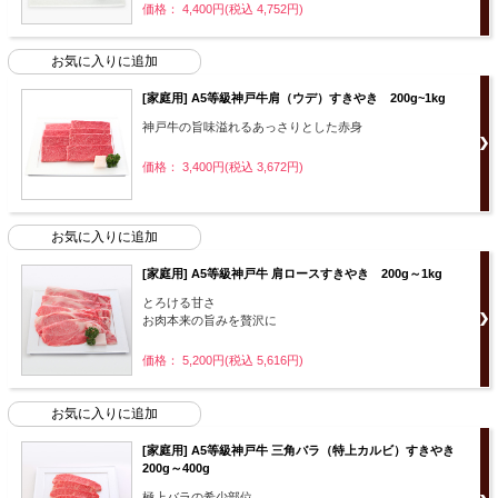
価格： 4,400円(税込 4,752円)
[家庭用] A5等級神戸牛肩（ウデ）すきやき 200g~1kg
神戸牛の旨味溢れるあっさりとした赤身
価格： 3,400円(税込 3,672円)
[家庭用] A5等級神戸牛 肩ロースすきやき 200g～1kg
とろける甘さ
お肉本来の旨みを贅沢に
価格： 5,200円(税込 5,616円)
[家庭用] A5等級神戸牛 三角バラ（特上カルビ）すきやき
200g～400g
極上バラの希少部位