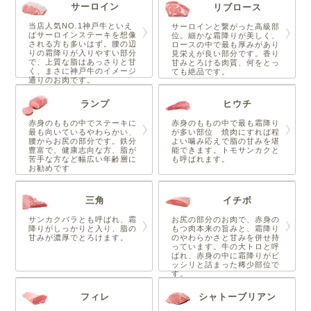
サーロイン
リブロース
当店人気NO.1神戸牛といえ
サーロインと繋がった高級部
ばサーロインステーキを想像
位。細かな霜降りが美しく、
される方も多いはず。腰の辺
ロースの中で最も厚みがあり
りの霜降りが入りやすい部分
見栄えが良い部分です。香り
で、上質な脂はあっさりと甘
甘みとろける肉質、何をとっ
く、まさに神戸牛のイメージ
ても絶品です。
通りのお肉です。
ランプ
ヒウチ
赤身のももの中でステーキに
赤身のももの中で最も霜降り
最も向いているやわらかい、
が多い部位 焼肉にすれば程
腰からお尻の部分です。鉄分
よい噛み応えで脂の甘みを堪
豊富で、健康志向な方、脂が
能できます。トモサンカクと
苦手な方など幅広い年齢層に
も呼ばれます。
お勧めです
三角
イチボ
サンカクバラとも呼ばれ、霜
お尻の部分のお肉で、赤身の
降りがしっかりと入り、脂の
もつ肉本来の旨みと、霜降り
甘みが濃厚でとろけます。
のやわらかさと甘みを併せ持
っています。牛の大トロと呼
ばれ、赤身の中に霜降りがビ
ッシリと詰まった稀少部位で
す。
フィレ
シャトーブリアン