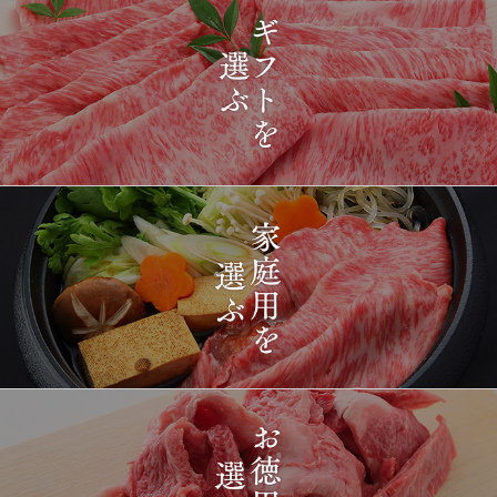
2026-
[ギフト] A5等級神戸牛
1419
03-15
長野県
プレミアム霜降りももす
17:26:00