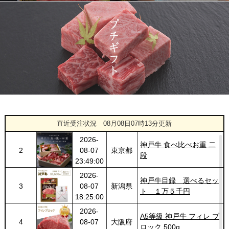
神戸牛目録 選べるセッ
1426
03-14
大阪府
ト １万円 2個セット
20:55:00
2026-
神奈川
[訳あり][家庭用] A5等級
1427
03-14
県
神戸牛 サーロインステー
20:48:00
キ 200g
2026-
神戸牛カタログギフト
1428
03-14
福岡県
１万円
18:00:00
2026-
[お徳用]アウトレット A5
1
08-08
愛知県
等級神戸牛 焼肉・BBQ
直近受注状況
08月08日07時13分更新
02:17:00
セット (500g・1kg・
2026-
1.5kg)
神戸牛 食べ比べお重 二
2
08-07
東京都
段
23:49:00
2026-
神戸牛目録 選べるセッ
3
08-07
新潟県
ト １万５千円
18:25:00
2026-
A5等級 神戸牛 フィレ ブ
4
08-07
大阪府
ロック 500g