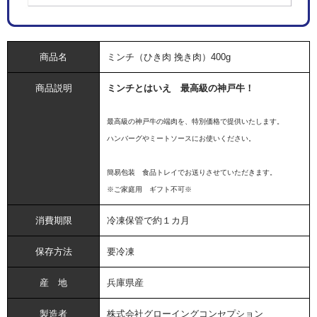
商品名
ミンチ（ひき肉 挽き肉）400g
商品説明
ミンチとはいえ 最高級の神戸牛！
最高級の神戸牛の端肉を、特別価格で提供いたします。
ハンバーグやミートソースにお使いください。
簡易包装 食品トレイでお送りさせていただきます。
※ご家庭用 ギフト不可※
消費期限
冷凍保管で約１カ月
保存方法
要冷凍
産 地
兵庫県産
製造者
株式会社グローイングコンセプション