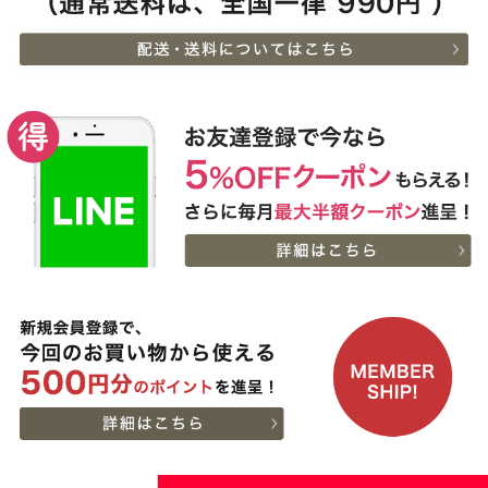
2026-
神戸牛カタログギフト
8
08-06
兵庫県
１万５千円
21:18:00
2026-
【送料無料】[ギフト]A5
9
08-06
兵庫県
等級神戸牛ハンバーグス
21:05:00
テーキ 150ｇ×5個
2026-
[ギフト] A5等級神戸牛
10
08-06
栃木県
ランプすきやき 200ｇ~
17:45:00
１ｋｇ
2026-
[ギフト] A5等級神戸牛
11
08-06
千葉県
ランプステーキ 200ｇ
15:51:00
~1kg
2026-
[ギフト] A5等級神戸牛
12
08-06
千葉県
イチボステーキ 150ｇ(1
15:51:00
枚)
2026-
[ギフト]A5等級 神戸牛
13
08-06
大阪府
プレミアムセット（プレ
13:58:00
ミアムロース[200g]・プ
2026-
レミアムもも[200g]）ス
出産内祝に命名札 大