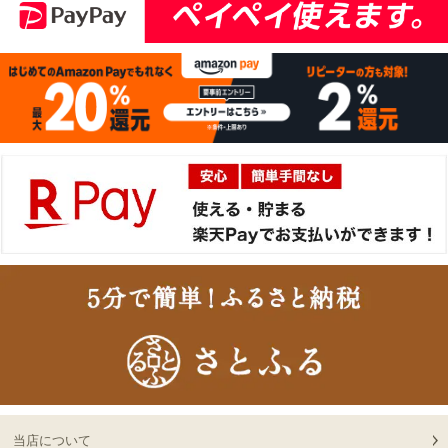
14
08-06
大阪府
ライス肉
切なお名前のお披露目に
13:58:00
（商品と一緒にご購入下
2026-
さい）
15
08-06
大阪府
贈り物に最適な高級桐箱
13:58:00
2026-
神戸牛ギフトセット 1万
16
08-06
大阪府
円 赤身セット すきやき
13:18:00
（かた（ウデ）・プレミ
2026-
アム霜降りもも）450g
出産内祝に命名札 大
17
08-06
大阪府
切なお名前のお披露目に
13:18:00
（商品と一緒にご購入下
2026-
さい）
神奈川
神戸牛カタログギフト
18
08-06
県
８千円
12:40:00
2026-
神戸牛食べ比べセット 焼
19
08-06
東京都
肉懐石「極」◆焼肉
11:40:00
2026-
神戸牛カタログギフト
20
08-06
兵庫県
１万５千円
当店について