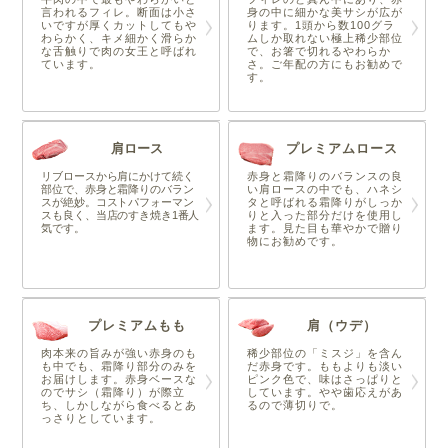
言われるフィレ。断面は小さ
身の中に細かな美サシが広が
いですが厚くカットしてもや
ります。1頭から数100グラ
わらかく、キメ細かく滑らか
ムしか取れない極上稀少部位
な舌触りで肉の女王と呼ばれ
で、お箸で切れるやわらか
ています。
さ。ご年配の方にもお勧めで
す。
肩ロース
プレミアムロース
リブロースから肩にかけて続く
赤身と霜降りのバランスの良
部位で、赤身と霜降りのバラン
い肩ロースの中でも、ハネシ
スが絶妙。コストパフォーマン
タと呼ばれる霜降りがしっか
スも良く、当店のすき焼き1番人
りと入った部分だけを使用し
気です。
ます。見た目も華やかで贈り
物にお勧めです。
プレミアムもも
肩（ウデ）
肉本来の旨みが強い赤身のも
稀少部位の「ミスジ」を含ん
も中でも、霜降り部分のみを
だ赤身です。ももよりも淡い
お届けします。赤身ベースな
ピンク色で、味はさっぱりと
のでサシ（霜降り）が際立
しています。やや歯応えがあ
ち、しかしながら食べるとあ
るので薄切りで。
っさりとしています。