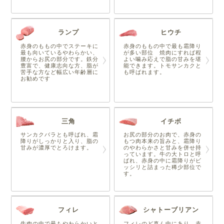
ランプ
ヒウチ
赤身のももの中でステーキに
赤身のももの中で最も霜降り
最も向いているやわらかい、
が多い部位 焼肉にすれば程
腰からお尻の部分です。鉄分
よい噛み応えで脂の甘みを堪
豊富で、健康志向な方、脂が
能できます。トモサンカクと
苦手な方など幅広い年齢層に
も呼ばれます。
お勧めです
三角
イチボ
サンカクバラとも呼ばれ、霜
お尻の部分のお肉で、赤身の
降りがしっかりと入り、脂の
もつ肉本来の旨みと、霜降り
甘みが濃厚でとろけます。
のやわらかさと甘みを併せ持
っています。牛の大トロと呼
ばれ、赤身の中に霜降りがビ
ッシリと詰まった稀少部位で
す。
フィレ
シャトーブリアン
牛肉の中で最もやわらかいと
フィレのど真ん中にあり、赤