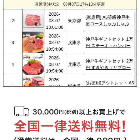
ロック 500g
直近受注状況
08月07日17時13分更新
14:30:00
2026-
[家庭用] A5等級神戸牛
2
08-07
東京都
肩ロースしゃぶしゃぶ
13:01:00
200g〜1kg
2026-
神戸牛ギフトセット 1万
3
08-07
兵庫県
円 ステーキ・ハンバーグ
10:54:00
（ランプ100ｇ×2枚・ハ
2026-
ンバーグ150ｇ×4個）
神戸牛ギフトセット 2万
4
08-07
兵庫県
円 すきやき（リブロー
10:54:00
ス・肩ロース・ランプ）
2026-
600g
[お徳用]アウトレット A5
5
08-07
栃木県
等級神戸牛 焼肉・BBQ
07:20:00
セット (500g・1kg・
2026-
1.5kg)
神戸牛ギフトセット 8千
6
08-06
広島県
円 しゃぶしゃぶ（バラ・
22:23:00
プレミアム霜降りもも）
2026-
400g
神戸牛カタログギフト
7
08-06
熊本県
８千円
21:40:00