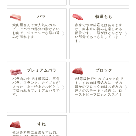
バラ
特選もも
焼肉屋さんで大人気のカル
赤身でやや歯応えはあります
ビ。アバラの部分の脂が多い
が、肉本来の旨みを楽しめる
お肉で、ジューシーな脂の旨
部位です。 脂がほとんどな
みが溢れます。
い部分であっさりしていま
す。
プレミアムバラ
ブロック
バラ肉の中では最高級、三角
A5等級神戸牛のブロック肉で
バラ、フランク、カイノミが
す。すね肉は煮込みに、その
入った、上～特上カルビとし
ほかのブロック肉はお好みの
て扱われるプレミアムバラで
厚さのステーキ・焼肉に、ロ
す。
ーストビーフにもオススメ！
すね
煮込み料理に最適なすね肉。