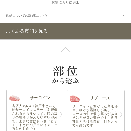
返品についての詳細はこちら
よくある質問を見る
サーロイン
リブロース
当店人気NO.1神戸牛といえ
サーロインと繋がった高級部
ばサーロインステーキを想像
位。細かな霜降りが美しく、
される方も多いはず。腰の辺
ロースの中で最も厚みがあり
りの霜降りが入りやすい部分
見栄えが良い部分です。香り
で、上質な脂はあっさりと甘
甘みとろける肉質、何をとっ
く、まさに神戸牛のイメージ
ても絶品です。
通りのお肉です。