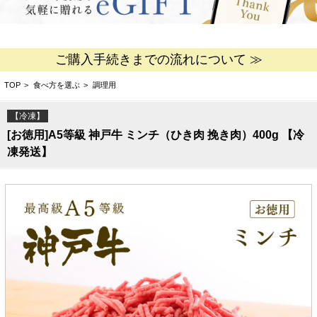
ご購入手続きまでの流れについて ≫
TOP
>
食べ方を選ぶ
>
調理用
【冷凍】
[お徳用]A5等級 神戸牛 ミンチ（ひき肉 挽き肉）400g 【冷
凍発送】