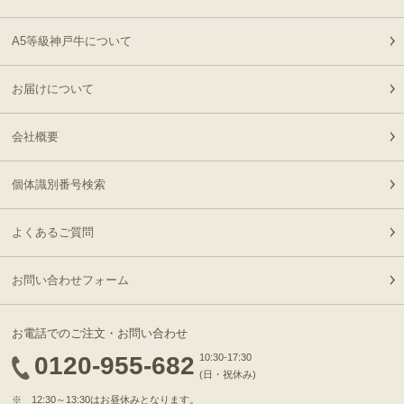
06:55:00
2026-
[お徳用]A5等級 神戸牛
A5等級神戸牛について
21
08-06
北海道
ミンチ（ひき肉 挽き肉）
02:32:00
400g 【冷凍発送】
お届けについて
2026-
A5等級 神戸牛 もも ブロ
22
08-05
東京都
ック 500g
21:56:00
会社概要
2026-
神戸牛目録 選べるセッ
23
08-05
大阪府
ト ８千円
個体識別番号検索
21:19:00
2026-
[ギフト] A5等級神戸牛
よくあるご質問
24
08-05
愛知県
プレミアム霜降りロース
21:10:00
すきやき 200g~1kg
2026-
お問い合わせフォーム
神戸牛カタログギフト
25
08-05
長野県
１万円
19:09:00
お電話でのご注文・お問い合わせ
2026-
神戸牛食べ比べセット 焼
0120-955-682
10:30-17:30
26
08-05
大阪府
肉懐石「彩」◆焼肉
(日・祝休み)
16:59:00
※ 12:30～13:30はお昼休みとなります。