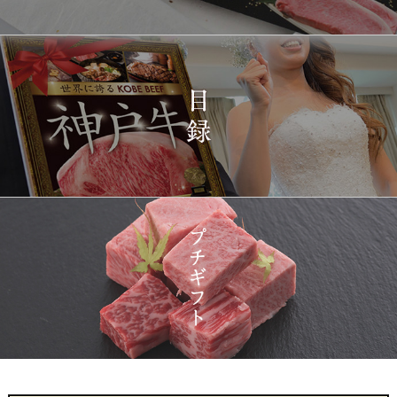
2026-
神戸牛ギフトセット 1万
1420
03-15
東京都
5千円 焼肉（肩ロース・
12:23:00
プレミアムもも）650g
2026-
神戸牛カタログギフト
1421
03-15
宮城県
１万円
08:48:00
2026-
神戸牛 食べ比べお重 二
1422
03-14
大分県
段
22:21:00
2026-
神戸牛目録 選べるセッ
1423
03-14
大阪府
ト １万円 2個セット
20:55:00
2026-
神奈川
[訳あり][家庭用] A5等級
1424
03-14
県
神戸牛 サーロインステー
20:48:00
キ 200g
2026-
神戸牛カタログギフト
1425
03-14
福岡県
１万円
18:00:00
2026-
A5等級 神戸牛 フィレ ブ
1
08-07
大阪府