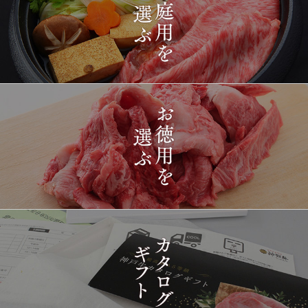
2026-
[ギフト] A5等級神戸牛
1416
03-15
長野県
プレミアム霜降りももす
17:26:00
きやき 200g~1kg
2026-
神戸牛目録 選べるセッ
1417
03-15
東京都
ト ８千円
16:35:00
2026-
[訳あり][家庭用] A5等級
1418
03-15
兵庫県
神戸牛 フィレステーキ
14:10:00
2026-
[家庭用] A5等級神戸牛
1419
03-15
兵庫県
シャトーブリアンステー
14:10:00
キ 150ｇ(1枚)