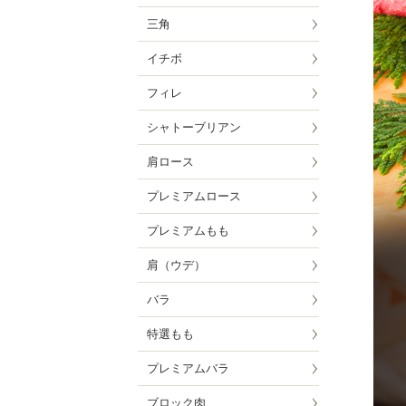
三角
イチボ
フィレ
シャトーブリアン
肩ロース
プレミアムロース
プレミアムもも
肩（ウデ）
バラ
特選もも
プレミアムバラ
ブロック肉