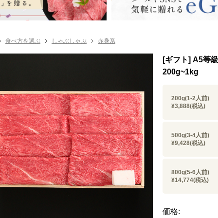
食べ方を選ぶ
しゃぶしゃぶ
赤身系
[ギフト] A
200g~1kg
200g(1-2人前)
¥3,888
(税込)
500g(3-4人前)
¥9,428
(税込)
800g(5-6人前)
¥14,774
(税込)
価格: