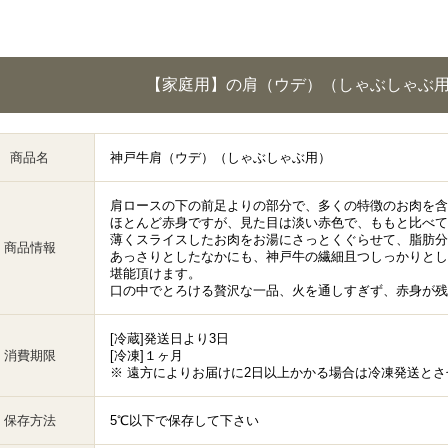
【家庭用】の肩（ウデ）（しゃぶしゃぶ
商品名
神戸牛肩（ウデ）（しゃぶしゃぶ用）
肩ロースの下の前足よりの部分で、多くの特徴のお肉を含
ほとんど赤身ですが、見た目は淡い赤色で、ももと比べ
薄くスライスしたお肉をお湯にさっとくぐらせて、脂肪
商品情報
あっさりとしたなかにも、神戸牛の繊細且つしっかりとし
堪能頂けます。
口の中でとろける贅沢な一品、火を通しすぎず、赤身が残
[冷蔵]発送日より3日
消費期限
[冷凍]１ヶ月
※ 遠方によりお届けに2日以上かかる場合は冷凍発送と
保存方法
5℃以下で保存して下さい