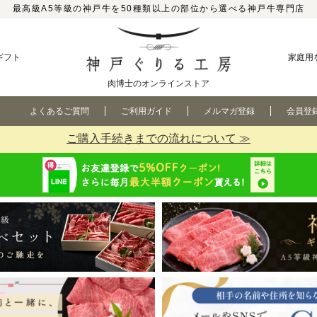
最高級A5等級の神戸牛を50種類以上の部位から選べる神戸牛専門店
ギフト
家庭用
肉博士のオンラインストア
よくあるご質問
ご利用ガイド
メルマガ登録
会員登
ご購入手続きまでの流れについて ≫