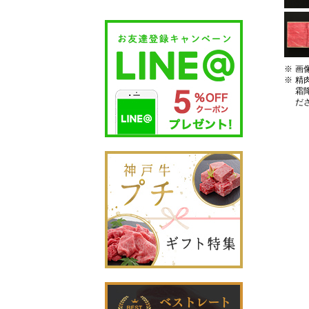
画
精
霜
だ