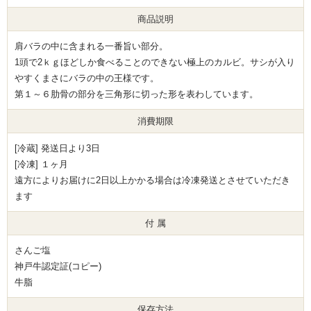
商品説明
肩バラの中に含まれる一番旨い部分。
1頭で2ｋｇほどしか食べることのできない極上のカルビ。サシが入り
やすくまさにバラの中の王様です。
第１～６肋骨の部分を三角形に切った形を表わしています。
消費期限
[冷蔵] 発送日より3日
[冷凍] １ヶ月
遠方によりお届けに2日以上かかる場合は冷凍発送とさせていただき
ます
付 属
さんご塩
神戸牛認定証(コピー)
牛脂
保存方法