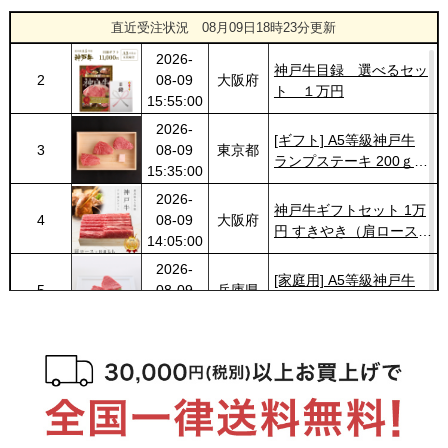
1
08-09
兵庫県
肉懐石「彩」◆焼肉
直近受注状況
08月09日18時23分更新
18:05:00
2026-
神戸牛目録 選べるセッ
2
08-09
大阪府
ト １万円
15:55:00
2026-
[ギフト] A5等級神戸牛
3
08-09
東京都
ランプステーキ 200ｇ
15:35:00
~1kg
2026-
神戸牛ギフトセット 1万
4
08-09
大阪府
円 すきやき（肩ロース・
14:05:00
特選もも）450g
2026-
[家庭用] A5等級神戸牛
5
08-09
兵庫県
ランプステーキ 200ｇ〜
10:06:00
1kg
2026-
[家庭用] A5等級神戸牛
6
08-09
兵庫県
サーロインステーキ
10:06:00
200ｇ〜1kg
2026-
神奈川
神戸牛カタログギフト
7
08-08
県
８千円