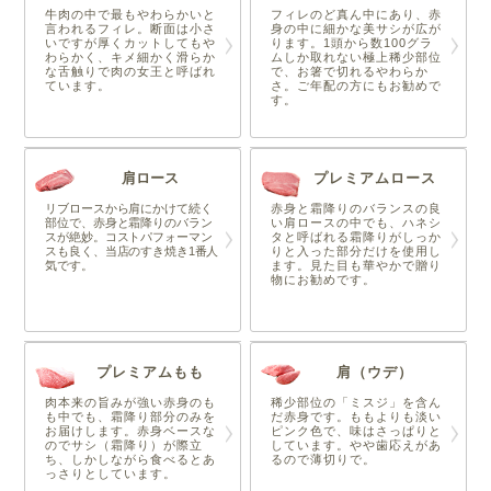
牛肉の中で最もやわらかいと
フィレのど真ん中にあり、赤
言われるフィレ。断面は小さ
身の中に細かな美サシが広が
いですが厚くカットしてもや
ります。1頭から数100グラ
わらかく、キメ細かく滑らか
ムしか取れない極上稀少部位
な舌触りで肉の女王と呼ばれ
で、お箸で切れるやわらか
ています。
さ。ご年配の方にもお勧めで
す。
肩ロース
プレミアムロース
リブロースから肩にかけて続く
赤身と霜降りのバランスの良
部位で、赤身と霜降りのバラン
い肩ロースの中でも、ハネシ
スが絶妙。コストパフォーマン
タと呼ばれる霜降りがしっか
スも良く、当店のすき焼き1番人
りと入った部分だけを使用し
気です。
ます。見た目も華やかで贈り
物にお勧めです。
プレミアムもも
肩（ウデ）
肉本来の旨みが強い赤身のも
稀少部位の「ミスジ」を含ん
も中でも、霜降り部分のみを
だ赤身です。ももよりも淡い
お届けします。赤身ベースな
ピンク色で、味はさっぱりと
のでサシ（霜降り）が際立
しています。やや歯応えがあ
ち、しかしながら食べるとあ
るので薄切りで。
っさりとしています。