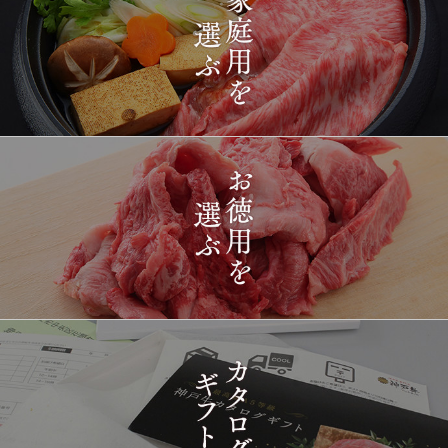
2026-
[ギフト] A5等級神戸牛
1434
03-15
長野県
プレミアム霜降りももす
17:26:00
きやき 200g~1kg
2026-
神戸牛目録 選べるセッ
1435
03-15
東京都
ト ８千円
16:35:00
2026-
[訳あり][家庭用] A5等級
1436
03-15
兵庫県
神戸牛 フィレステーキ
14:10:00
2026-
[家庭用] A5等級神戸牛
1437
03-15
兵庫県
シャトーブリアンステー
14:10:00
キ 150ｇ(1枚)