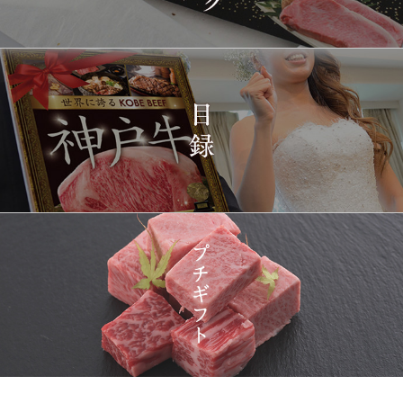
2026-
神戸牛ギフトセット 1万
1438
03-15
東京都
5千円 焼肉（肩ロース・
12:23:00
プレミアムもも）650g
2026-
神戸牛カタログギフト
1439
03-15
宮城県
１万円
08:48:00
2026-
神戸牛 食べ比べお重 二
1440
03-14
大分県
段
22:21:00
2026-
神戸牛目録 選べるセッ
1441
03-14
大阪府
ト １万円 2個セット
20:55:00
2026-
神奈川
[訳あり][家庭用] A5等級
1442
03-14
県
神戸牛 サーロインステー
20:48:00
キ 200g
2026-
神戸牛カタログギフト
1443
03-14
福岡県
１万円
18:00:00
2026-
神戸牛食べ比べセット 焼