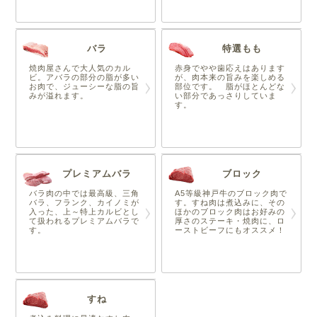
バラ
特選もも
焼肉屋さんで大人気のカル
赤身でやや歯応えはあります
ビ。アバラの部分の脂が多い
が、肉本来の旨みを楽しめる
お肉で、ジューシーな脂の旨
部位です。 脂がほとんどな
みが溢れます。
い部分であっさりしていま
す。
プレミアムバラ
ブロック
バラ肉の中では最高級、三角
A5等級神戸牛のブロック肉で
バラ、フランク、カイノミが
す。すね肉は煮込みに、その
入った、上～特上カルビとし
ほかのブロック肉はお好みの
て扱われるプレミアムバラで
厚さのステーキ・焼肉に、ロ
す。
ーストビーフにもオススメ！
すね