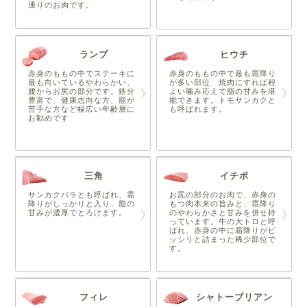
通りのお肉です。
ランプ
ヒウチ
赤身のももの中でステーキに
赤身のももの中で最も霜降り
最も向いているやわらかい、
が多い部位 焼肉にすれば程
腰からお尻の部分です。鉄分
よい噛み応えで脂の甘みを堪
豊富で、健康志向な方、脂が
能できます。トモサンカクと
苦手な方など幅広い年齢層に
も呼ばれます。
お勧めです
三角
イチボ
サンカクバラとも呼ばれ、霜
お尻の部分のお肉で、赤身の
降りがしっかりと入り、脂の
もつ肉本来の旨みと、霜降り
甘みが濃厚でとろけます。
のやわらかさと甘みを併せ持
っています。牛の大トロと呼
ばれ、赤身の中に霜降りがビ
ッシリと詰まった稀少部位で
す。
フィレ
シャトーブリアン