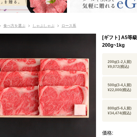
食べ方を選ぶ
しゃぶしゃぶ
ロース系
[ギフト] A
200g~1kg
200g(1-2人前)
¥9,072
(税込)
500g(3-4人前)
¥22,000
(税込)
800g(5-6人前)
¥34,474
(税込)
価格: