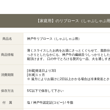
【家庭用】のリブロース（しゃぶしゃぶ
商品名
神戸牛リブロース（しゃぶしゃぶ用）
薄くスライスしたお肉をお湯にさっとくぐらせて、脂肪分
商品情報
っさりとしたなかにも、神戸牛の繊細且つしっかりとした
能頂けます。 口の中でとろける贅沢な一品、火を通しす
[冷蔵]発送日より3日
消費期限
[冷凍]１ヶ月
※ 遠方によりお届けに2日以上かかる場合は冷凍発送と
保存方法
5℃以下で保存して下さい
付 属
塩 / 神戸牛認定証(コピー) / 牛脂