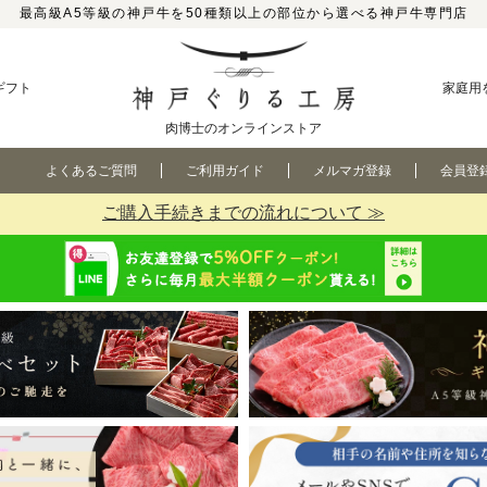
最高級A5等級の神戸牛を50種類以上の部位から選べる神戸牛専門店
ギフト
家庭用
肉博士のオンラインストア
よくあるご質問
ご利用ガイド
メルマガ登録
会員登
ご購入手続きまでの流れについて ≫