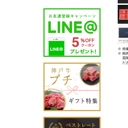
画
精
霜
だ