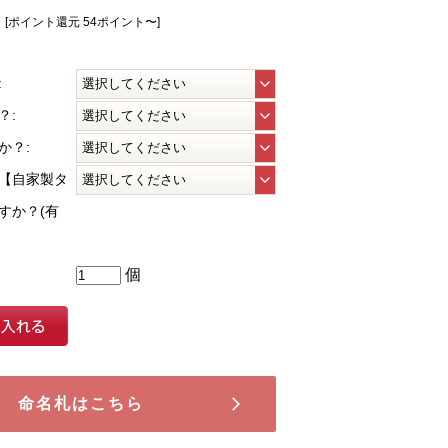
[ポイント還元 54ポイント〜]
:
？:
か？:
【自家製タ
すか？(有
個
命名札はこちら