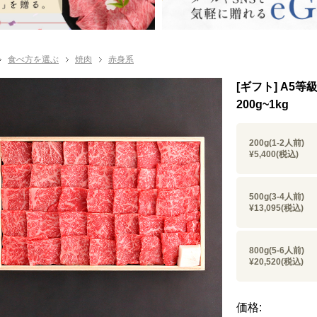
食べ方を選ぶ
焼肉
赤身系
[ギフト] A5
200g~1kg
200g(1-2人前)
¥5,400
(税込)
500g(3-4人前)
¥13,095
(税込)
800g(5-6人前)
¥20,520
(税込)
価格: