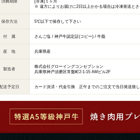
消費期限
[冷凍]１ヶ月
※ 遠方によりお届けに2日以上かかる場合は冷凍発送と
保存方法
5℃以下で保存して下さい
付 属
さんご塩 / 神戸牛認定証(コピー) / 牛脂
産 地
兵庫県産
株式会社グローイングコンセプション
製造者
兵庫県神戸須磨区常盤町2-1-15 AMビル2F
配送予定日
カード決済・代金引換 正午までのご注文で当日発送致し