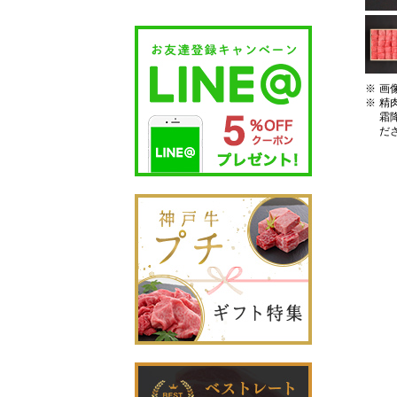
画
精
霜
だ