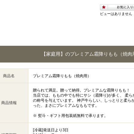
ビューはありません
【家庭用】のプレミアム霜降りもも（焼肉
商品名
プレミアム霜降りもも（焼肉用）
贈られて満足。贈って納得。プレミアムな霜降りもも！
当店では、ももの中でも特にサシ（霜降り)が多く、 柔
の称号を与えています。 神戸牛らしい、しっとりと柔ら
商品情報
った、まさにプレミアムなももです。
※ 熨斗・ギフト用包装紙無料で承ります。
[冷蔵]発送日より3日