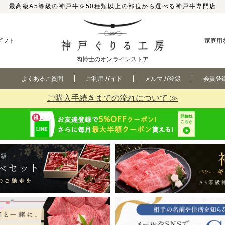
最高級A5等級の神戸牛を50種類以上の部位から選べる神戸牛専門店
ギフト
家庭用
肉博士のオンラインストア
よくあるご質問
ご利用ガイド
メルマガ登録
会員登
ご購入手続きまでの流れについて ≫