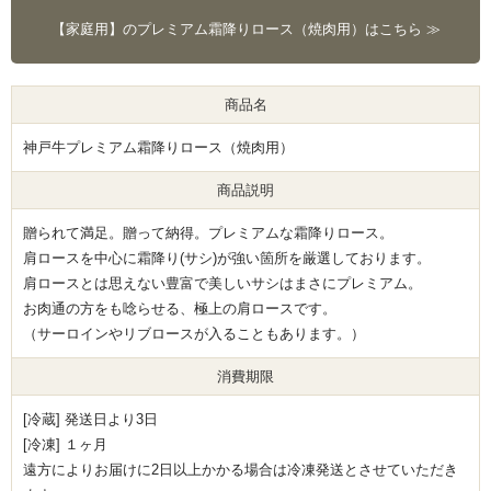
【家庭用】のプレミアム霜降りロース（焼肉用）はこちら ≫
商品名
神戸牛プレミアム霜降りロース（焼肉用）
商品説明
贈られて満足。贈って納得。プレミアムな霜降りロース。
肩ロースを中心に霜降り(サシ)が強い箇所を厳選しております。
肩ロースとは思えない豊富で美しいサシはまさにプレミアム。
お肉通の方をも唸らせる、極上の肩ロースです。
（サーロインやリブロースが入ることもあります。）
消費期限
[冷蔵] 発送日より3日
[冷凍] １ヶ月
遠方によりお届けに2日以上かかる場合は冷凍発送とさせていただき