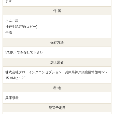
ます
付 属
さんご塩
神戸牛認定証(コピー)
牛脂
保存方法
5℃以下で保存して下さい
加工業者
株式会社グローイングコンセプション 兵庫県神戸須磨区常盤町2-1-
15 AMビル2F
産 地
兵庫県産
配送予定日