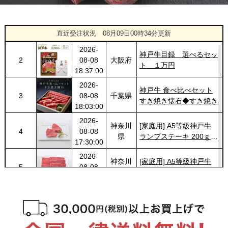
2026-
神奈川
神戸牛カタログギフト
1
08-08
県
８千円
直近受注状況
08月09日00時34分更新
19:30:00
2026-
神戸牛目録 選べるセッ
2
08-08
大阪府
ト １万円
18:37:00
2026-
神戸牛 食べ比べセット
3
08-08
千葉県
すき焼き懐石◆すき焼き
18:03:00
2026-
神奈川
[家庭用] A5等級神戸牛
4
08-08
県
ランプステーキ 200ｇ〜
17:30:00
1kg
2026-
神奈川
[家庭用] A5等級神戸牛
5
08-08
県
特選ももすきやき
17:30:00
200g〜１kg
2026-
神戸牛目録 選べるセッ
6
08-08
東京都
ト ８千円
15:39:00
2026-