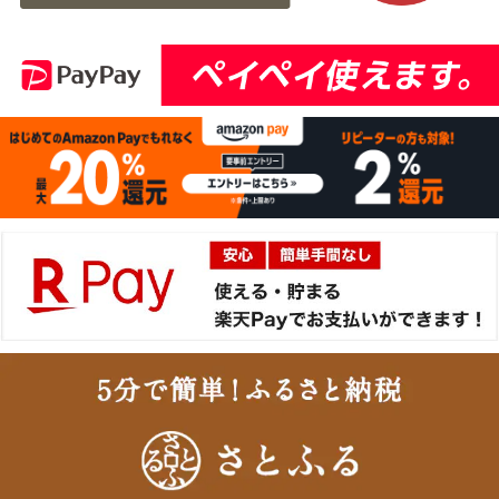
ロック 500g
14:30:00
2026-
[家庭用] A5等級神戸牛
14
08-07
東京都
肩ロースしゃぶしゃぶ
13:01:00
200g〜1kg
2026-
神戸牛ギフトセット 1万
15
08-07
兵庫県
円 ステーキ・ハンバーグ
10:54:00
（ランプ100ｇ×2枚・ハ
2026-
ンバーグ150ｇ×4個）
神戸牛ギフトセット 2万
16
08-07
兵庫県
円 すきやき（リブロー
10:54:00
ス・肩ロース・ランプ）
2026-
600g
[お徳用]アウトレット A5
17
08-07
栃木県
等級神戸牛 焼肉・BBQ
07:20:00
セット (500g・1kg・
2026-
1.5kg)
神戸牛ギフトセット 8千
18
08-06
広島県
円 しゃぶしゃぶ（バラ・
22:23:00
プレミアム霜降りもも）
2026-
400g
神戸牛カタログギフト
19
08-06
熊本県
８千円
21:40:00