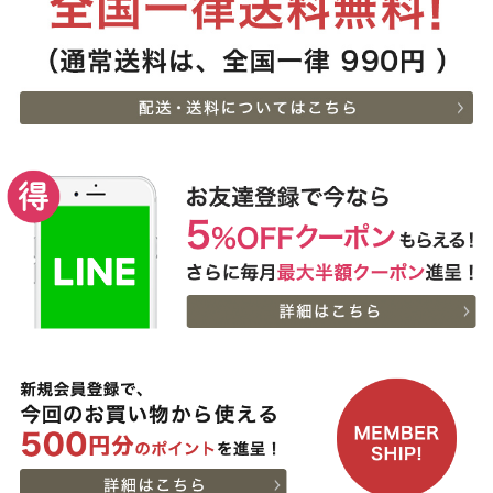
[家庭用] A5等級神戸牛
7
08-08
兵庫県
特選ももしゃぶしゃぶ
13:45:00
200g〜１kg
2026-
神戸牛目録 選べるセッ
8
08-08
大阪府
ト ８千円
13:42:00
2026-
神戸牛 食べ比べお重 二
9
08-08
兵庫県
段
13:41:00
2026-
[お徳用]アウトレット A5
10
08-08
愛知県
等級神戸牛 焼肉・BBQ
02:17:00
セット (500g・1kg・
2026-
1.5kg)
神戸牛 食べ比べお重 二
11
08-07
東京都
段
23:49:00
2026-
神戸牛目録 選べるセッ
12
08-07
新潟県
ト １万５千円
18:25:00
2026-
A5等級 神戸牛 フィレ ブ
13
08-07
大阪府