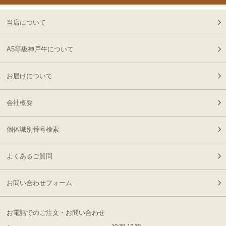
2026-
神戸牛カタログギフト
20
08-06
兵庫県
１万５千円
当店について
21:18:00
2026-
【送料無料】[ギフト]A5
A5等級神戸牛について
21
08-06
兵庫県
等級神戸牛ハンバーグス
21:05:00
テーキ 150ｇ×5個
お届けについて
2026-
[ギフト] A5等級神戸牛
22
08-06
栃木県
ランプすきやき 200ｇ~
17:45:00
会社概要
１ｋｇ
2026-
[ギフト] A5等級神戸牛
23
08-06
千葉県
ランプステーキ 200ｇ
個体識別番号検索
15:51:00
~1kg
2026-
[ギフト] A5等級神戸牛
よくあるご質問
24
08-06
千葉県
イチボステーキ 150ｇ(1
15:51:00
枚)
2026-
お問い合わせフォーム
出産内祝に命名札 大
25
08-06
大阪府
切なお名前のお披露目に
13:58:00
（商品と一緒にご購入下
お電話でのご注文・お問い合わせ
2026-
さい）