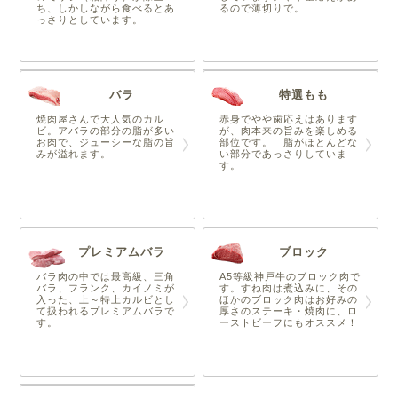
ち、しかしながら食べるとあ
るので薄切りで。
っさりとしています。
バラ
特選もも
焼肉屋さんで大人気のカル
赤身でやや歯応えはあります
ビ。アバラの部分の脂が多い
が、肉本来の旨みを楽しめる
お肉で、ジューシーな脂の旨
部位です。 脂がほとんどな
みが溢れます。
い部分であっさりしていま
す。
プレミアムバラ
ブロック
バラ肉の中では最高級、三角
A5等級神戸牛のブロック肉で
バラ、フランク、カイノミが
す。すね肉は煮込みに、その
入った、上～特上カルビとし
ほかのブロック肉はお好みの
て扱われるプレミアムバラで
厚さのステーキ・焼肉に、ロ
す。
ーストビーフにもオススメ！