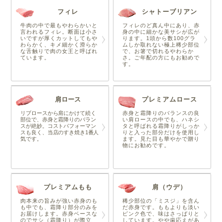
フィレ
シャトーブリアン
牛肉の中で最もやわらかいと
フィレのど真ん中にあり、赤
言われるフィレ。断面は小さ
身の中に細かな美サシが広が
いですが厚くカットしてもや
ります。1頭から数100グラ
わらかく、キメ細かく滑らか
ムしか取れない極上稀少部位
な舌触りで肉の女王と呼ばれ
で、お箸で切れるやわらか
ています。
さ。ご年配の方にもお勧めで
す。
肩ロース
プレミアムロース
リブロースから肩にかけて続く
赤身と霜降りのバランスの良
部位で、赤身と霜降りのバラン
い肩ロースの中でも、ハネシ
スが絶妙。コストパフォーマン
タと呼ばれる霜降りがしっか
スも良く、当店のすき焼き1番人
りと入った部分だけを使用し
気です。
ます。見た目も華やかで贈り
物にお勧めです。
プレミアムもも
肩（ウデ）
肉本来の旨みが強い赤身のも
稀少部位の「ミスジ」を含ん
も中でも、霜降り部分のみを
だ赤身です。ももよりも淡い
お届けします。赤身ベースな
ピンク色で、味はさっぱりと
のでサシ（霜降り）が際立
しています。やや歯応えがあ