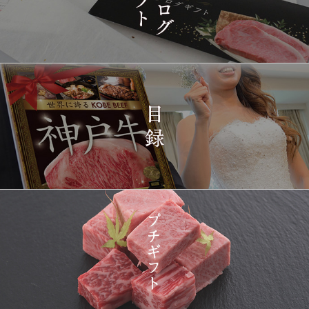
1431
03-15
兵庫県
シャトーブリアンステー
14:10:00
キ 150ｇ(1枚)
2026-
神戸牛ギフトセット 1万
1432
03-15
東京都
5千円 焼肉（肩ロース・
12:23:00
プレミアムもも）650g
2026-
神戸牛カタログギフト
1433
03-15
宮城県
１万円
08:48:00
2026-
神戸牛 食べ比べお重 二
1434
03-14
大分県
段
22:21:00
2026-
神戸牛目録 選べるセッ
1435
03-14
大阪府
ト １万円 2個セット
20:55:00
2026-
神奈川
[訳あり][家庭用] A5等級
1436
03-14
県
神戸牛 サーロインステー
20:48:00
キ 200g
2026-
神戸牛カタログギフト
1437
03-14
福岡県
１万円
18:00:00