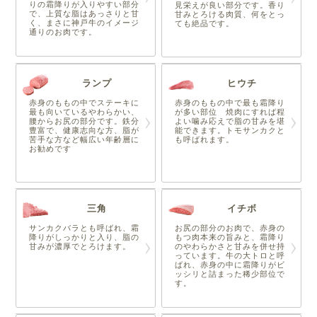
りの霜降りが入りやすい部分
見栄えが良い部分です。香り
で、上質な脂はあっさりと甘
甘みとろける肉質、何をとっ
く、まさに神戸牛のイメージ
ても絶品です。
通りのお肉です。
ランプ
ヒウチ
赤身のももの中でステーキに
赤身のももの中で最も霜降り
最も向いているやわらかい、
が多い部位 焼肉にすれば程
腰からお尻の部分です。鉄分
よい噛み応えで脂の甘みを堪
豊富で、健康志向な方、脂が
能できます。トモサンカクと
苦手な方など幅広い年齢層に
も呼ばれます。
お勧めです
三角
イチボ
サンカクバラとも呼ばれ、霜
お尻の部分のお肉で、赤身の
降りがしっかりと入り、脂の
もつ肉本来の旨みと、霜降り
甘みが濃厚でとろけます。
のやわらかさと甘みを併せ持
っています。牛の大トロと呼
ばれ、赤身の中に霜降りがビ
ッシリと詰まった稀少部位で
す。