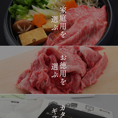
2026-
[ギフト] A5等級神戸牛
1428
03-15
長野県
プレミアム霜降りももす
17:26:00
きやき 200g~1kg
2026-
神戸牛目録 選べるセッ
1429
03-15
東京都
ト ８千円
16:35:00
2026-
[訳あり][家庭用] A5等級
1430
03-15
兵庫県
神戸牛 フィレステーキ
14:10:00
2026-
[家庭用] A5等級神戸牛