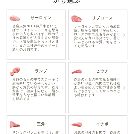
サーロイン
リブロース
当店人気NO.1神戸牛といえ
サーロインと繋がった高級部
ばサーロインステーキを想像
位。細かな霜降りが美しく、
される方も多いはず。腰の辺
ロースの中で最も厚みがあり
りの霜降りが入りやすい部分
見栄えが良い部分です。香り
で、上質な脂はあっさりと甘
甘みとろける肉質、何をとっ
く、まさに神戸牛のイメージ
ても絶品です。
通りのお肉です。
ランプ
ヒウチ
赤身のももの中でステーキに
赤身のももの中で最も霜降り
最も向いているやわらかい、
が多い部位 焼肉にすれば程
腰からお尻の部分です。鉄分
よい噛み応えで脂の甘みを堪
豊富で、健康志向な方、脂が
能できます。トモサンカクと
苦手な方など幅広い年齢層に
も呼ばれます。
お勧めです
三角
イチボ
サンカクバラとも呼ばれ、霜
お尻の部分のお肉で、赤身の