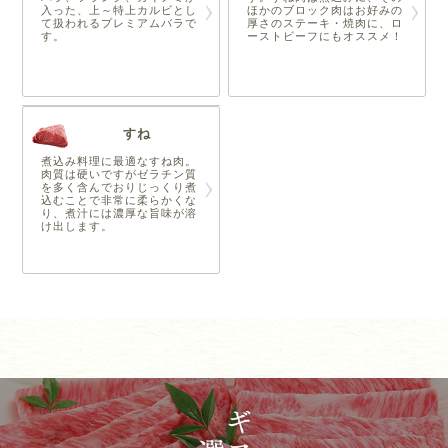
入った、上～特上カルビとし
ほかのブロック肉はお好みの
て扱われるプレミアムバラで
厚さのステーキ・焼肉に、ロ
す。
ーストビーフにもオススメ！
すね
煮込み料理に最適なすね肉。
肉質は硬いですがゼラチン質
を多く含んでおりじっくり煮
込むことで非常に柔らかくな
り、煮汁には濃厚な旨味が溶
け出します。