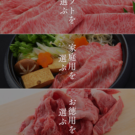
2026-
[ギフト] A5等級神戸牛
1428
03-15
長野県
プレミアム霜降りももす
17:26:00
きやき 200g~1kg
2026-
神戸牛目録 選べるセッ
1429
03-15
東京都
ト ８千円