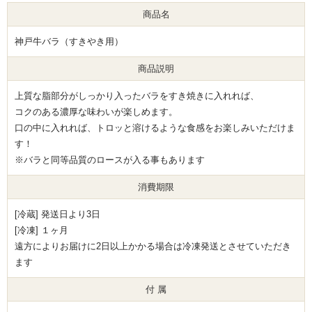
商品名
神戸牛バラ（すきやき用）
商品説明
上質な脂部分がしっかり入ったバラをすき焼きに入れれば、
コクのある濃厚な味わいが楽しめます。
口の中に入れれば、トロッと溶けるような食感をお楽しみいただけま
す！
※バラと同等品質のロースが入る事もあります
消費期限
[冷蔵] 発送日より3日
[冷凍] １ヶ月
遠方によりお届けに2日以上かかる場合は冷凍発送とさせていただき
ます
付 属