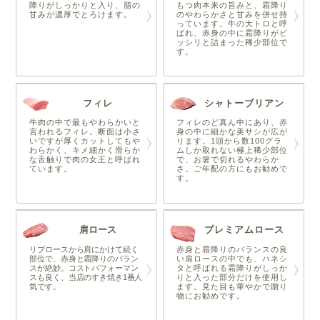
降りがしっかりと入り、脂の
もつ肉本来の旨みと、霜降り
甘みが濃厚でとろけます。
のやわらかさと甘みを併せ持
っています。牛の大トロと呼
ばれ、赤身の中に霜降りがビ
ッシリと詰まった稀少部位で
す。
フィレ
シャトーブリアン
牛肉の中で最もやわらかいと
フィレのど真ん中にあり、赤
言われるフィレ。断面は小さ
身の中に細かな美サシが広が
いですが厚くカットしてもや
ります。1頭から数100グラ
わらかく、キメ細かく滑らか
ムしか取れない極上稀少部位
な舌触りで肉の女王と呼ばれ
で、お箸で切れるやわらか
ています。
さ。ご年配の方にもお勧めで
す。
肩ロース
プレミアムロース
リブロースから肩にかけて続く
赤身と霜降りのバランスの良
部位で、赤身と霜降りのバラン
い肩ロースの中でも、ハネシ
スが絶妙。コストパフォーマン
タと呼ばれる霜降りがしっか
スも良く、当店のすき焼き1番人
りと入った部分だけを使用し
気です。
ます。見た目も華やかで贈り
物にお勧めです。