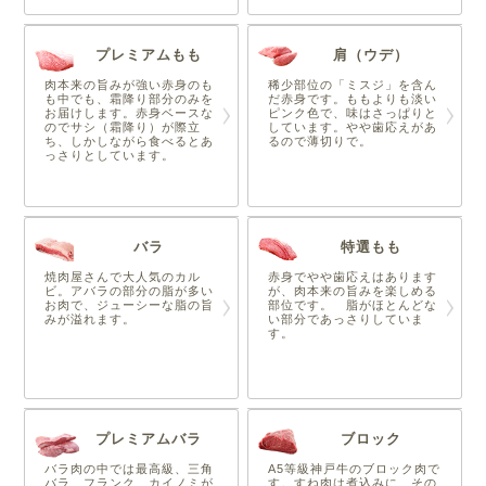
プレミアムもも
肩（ウデ）
肉本来の旨みが強い赤身のも
稀少部位の「ミスジ」を含ん
も中でも、霜降り部分のみを
だ赤身です。ももよりも淡い
お届けします。赤身ベースな
ピンク色で、味はさっぱりと
のでサシ（霜降り）が際立
しています。やや歯応えがあ
ち、しかしながら食べるとあ
るので薄切りで。
っさりとしています。
バラ
特選もも
焼肉屋さんで大人気のカル
赤身でやや歯応えはあります
ビ。アバラの部分の脂が多い
が、肉本来の旨みを楽しめる
お肉で、ジューシーな脂の旨
部位です。 脂がほとんどな
みが溢れます。
い部分であっさりしていま
す。
プレミアムバラ
ブロック
バラ肉の中では最高級、三角
A5等級神戸牛のブロック肉で
バラ、フランク、カイノミが
す。すね肉は煮込みに、その