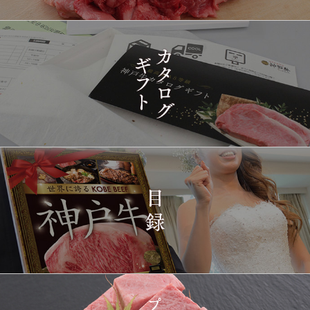
16:35:00
2026-
[訳あり][家庭用] A5等級
1430
03-15
兵庫県
神戸牛 フィレステーキ
14:10:00
2026-
[家庭用] A5等級神戸牛
1431
03-15
兵庫県
シャトーブリアンステー
14:10:00
キ 150ｇ(1枚)
2026-
神戸牛ギフトセット 1万
1432
03-15
東京都
5千円 焼肉（肩ロース・
12:23:00
プレミアムもも）650g
2026-
神戸牛カタログギフト
1433
03-15
宮城県
１万円
08:48:00
2026-
神戸牛 食べ比べお重 二
1434
03-14
大分県
段
22:21:00
2026-
神戸牛目録 選べるセッ
1435
03-14
大阪府
ト １万円 2個セット
20:55:00