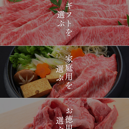
2026-
[ギフト] A5等級神戸牛
1430
03-15
長野県
プレミアム霜降りももす
17:26:00
きやき 200g~1kg