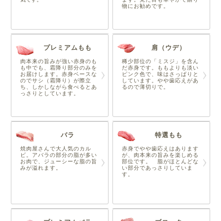
物にお勧めです。
プレミアムもも
肩（ウデ）
肉本来の旨みが強い赤身のも
稀少部位の「ミスジ」を含ん
も中でも、霜降り部分のみを
だ赤身です。ももよりも淡い
お届けします。赤身ベースな
ピンク色で、味はさっぱりと
のでサシ（霜降り）が際立
しています。やや歯応えがあ
ち、しかしながら食べるとあ
るので薄切りで。
っさりとしています。
バラ
特選もも
焼肉屋さんで大人気のカル
赤身でやや歯応えはあります
ビ。アバラの部分の脂が多い
が、肉本来の旨みを楽しめる
お肉で、ジューシーな脂の旨
部位です。 脂がほとんどな
みが溢れます。
い部分であっさりしていま
す。