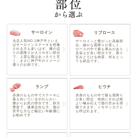
サーロイン
リブロース
当店人気NO.1神戸牛といえ
サーロインと繋がった高級部
ばサーロインステーキを想像
位。細かな霜降りが美しく、
される方も多いはず。腰の辺
ロースの中で最も厚みがあり
りの霜降りが入りやすい部分
見栄えが良い部分です。香り
で、上質な脂はあっさりと甘
甘みとろける肉質、何をとっ
く、まさに神戸牛のイメージ
ても絶品です。
通りのお肉です。
ランプ
ヒウチ
赤身のももの中でステーキに
赤身のももの中で最も霜降り
最も向いているやわらかい、
が多い部位 焼肉にすれば程
腰からお尻の部分です。鉄分
よい噛み応えで脂の甘みを堪
豊富で、健康志向な方、脂が
能できます。トモサンカクと
苦手な方など幅広い年齢層に
も呼ばれます。
お勧めです