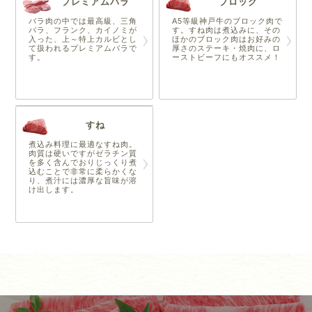
プレミアムバラ
ブロック
バラ肉の中では最高級、三角
A5等級神戸牛のブロック肉で
バラ、フランク、カイノミが
す。すね肉は煮込みに、その
入った、上～特上カルビとし
ほかのブロック肉はお好みの
て扱われるプレミアムバラで
厚さのステーキ・焼肉に、ロ
す。
ーストビーフにもオススメ！
すね
煮込み料理に最適なすね肉。
肉質は硬いですがゼラチン質
を多く含んでおりじっくり煮
込むことで非常に柔らかくな
り、煮汁には濃厚な旨味が溶
け出します。