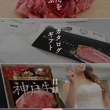
2026-
神戸牛目録 選べるセッ
1431
03-15
東京都
ト ８千円
16:35:00
2026-
[訳あり][家庭用] A5等級
1432
03-15
兵庫県
神戸牛 フィレステーキ
14:10:00
2026-
[家庭用] A5等級神戸牛
1433
03-15
兵庫県
シャトーブリアンステー
14:10:00
キ 150ｇ(1枚)
2026-
神戸牛ギフトセット 1万
1434
03-15
東京都
5千円 焼肉（肩ロース・
12:23:00
プレミアムもも）650g
2026-
神戸牛カタログギフト
1435
03-15
宮城県
１万円
08:48:00
2026-
神戸牛 食べ比べお重 二
1436
03-14
大分県
段
22:21:00
2026-
神戸牛目録 選べるセッ