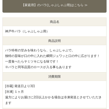
【家庭用】のバラ(しゃぶしゃぶ用)はこちら ≫
商品名
神戸牛バラ（しゃぶしゃぶ用）
商品説明
バラ特有の甘みを味わうなら、しゃぶしゃぶで。
独特の旨味が口の中に入れた瞬間ジュワッと口の中に広がります！
一度食べたらヤミツキになる味です！
※バラと同等品質のロースが入る事もあります
消費期限
[冷蔵] 発送日より3日
[冷凍] １ヶ月
遠方によりお届けに2日以上かかる場合は冷凍発送とさせていただき
ます