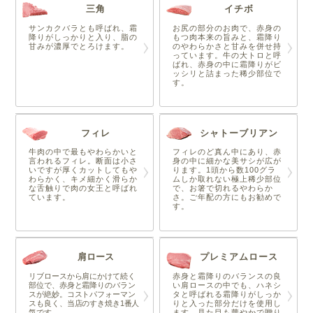
三角
イチボ
サンカクバラとも呼ばれ、霜
お尻の部分のお肉で、赤身の
降りがしっかりと入り、脂の
もつ肉本来の旨みと、霜降り
甘みが濃厚でとろけます。
のやわらかさと甘みを併せ持
っています。牛の大トロと呼
ばれ、赤身の中に霜降りがビ
ッシリと詰まった稀少部位で
す。
フィレ
シャトーブリアン
牛肉の中で最もやわらかいと
フィレのど真ん中にあり、赤
言われるフィレ。断面は小さ
身の中に細かな美サシが広が
いですが厚くカットしてもや
ります。1頭から数100グラ
わらかく、キメ細かく滑らか
ムしか取れない極上稀少部位
な舌触りで肉の女王と呼ばれ
で、お箸で切れるやわらか
ています。
さ。ご年配の方にもお勧めで
す。
肩ロース
プレミアムロース
リブロースから肩にかけて続く
赤身と霜降りのバランスの良
部位で、赤身と霜降りのバラン
い肩ロースの中でも、ハネシ
スが絶妙。コストパフォーマン
タと呼ばれる霜降りがしっか
スも良く、当店のすき焼き1番人
りと入った部分だけを使用し
気です。
ます。見た目も華やかで贈り