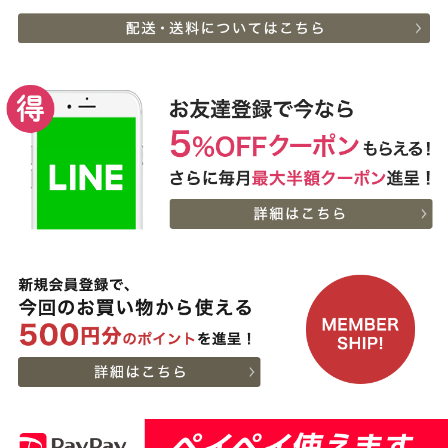
神奈川
［家庭用］A5等級神戸牛
8
08-05
県
ハンバーグステーキ
15:10:00
150ｇ×4個
2026-
神戸牛食べ比べセット 焼
9
08-05
福岡県
肉懐石「彩」◆焼肉
14:50:00
2026-
神戸牛食べ比べセット 焼
10
08-05
福岡県
肉懐石「彩」◆焼肉
14:50:00
2026-
[家庭用] A5等級神戸牛
11
08-05
東京都
サーロインステーキ
12:19:00
200ｇ〜1kg
2026-
[お徳用]【最高級】神戸
12
08-05
大阪府
牛 極上 すじ肉
10:39:00
2026-
[家庭用] A5等級神戸牛
13
08-05
北海道
フィレステーキ 150ｇ(1
09:30:00
枚)
2026-
神戸牛食べ比べセット 焼
14
08-05
埼玉県