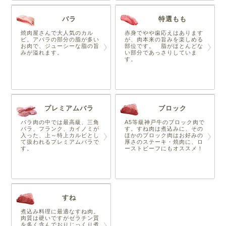
バラ
特選もも
焼肉屋さんで大人気のカル
赤身でやや歯応えはあります
ビ。アバラの部分の脂が多い
が、肉本来の旨みを楽しめる
お肉で、ジューシーな脂の旨
部位です。 脂がほとんどな
みが溢れます。
い部分であっさりしていま
す。
プレミアムバラ
ブロック
バラ肉の中では最高級、三角
A5等級神戸牛のブロック肉で
バラ、フランク、カイノミが
す。すね肉は煮込みに、その
入った、上～特上カルビとし
ほかのブロック肉はお好みの
て扱われるプレミアムバラで
厚さのステーキ・焼肉に、ロ
す。
ーストビーフにもオススメ！
すね
煮込み料理に最適なすね肉。
肉質は硬いですがゼラチン質
を多く含んでおりじっくり煮