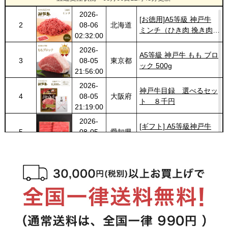
2026-
[お徳用]A5等級 神戸牛
2
08-06
北海道
ミンチ（ひき肉 挽き肉）
02:32:00
400g 【冷凍発送】
2026-
A5等級 神戸牛 もも ブロ
3
08-05
東京都
ック 500g
21:56:00
2026-
神戸牛目録 選べるセッ
4
08-05
大阪府
ト ８千円
21:19:00
2026-
[ギフト] A5等級神戸牛
5
08-05
愛知県
プレミアム霜降りロース
21:10:00
すきやき 200g~1kg
2026-
神戸牛カタログギフト
6
08-05
長野県
１万円
19:09:00
2026-
神戸牛食べ比べセット 焼
7
08-05
大阪府
肉懐石「彩」◆焼肉
16:59:00
2026-