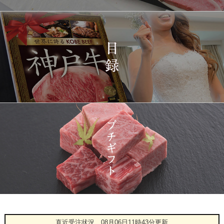
1401
03-15
東京都
5千円 焼肉（肩ロース・
12:23:00
プレミアムもも）650g
2026-
神戸牛カタログギフト
1402
03-15
宮城県
１万円
08:48:00
2026-
神戸牛 食べ比べお重 二
1403
03-14
大分県
段
22:21:00
2026-
神戸牛目録 選べるセッ
1404
03-14
大阪府
ト １万円 2個セット
20:55:00
2026-
神奈川
[訳あり][家庭用] A5等級
1405
03-14
県
神戸牛 サーロインステー
20:48:00
キ 200g
2026-
神戸牛カタログギフト
1406
03-14
福岡県
１万円
18:00:00
2026-
神戸牛カタログギフト
1
08-06
兵庫県
１万５千円
直近受注状況
08月06日11時43分更新
06:55:00