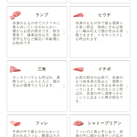
ランプ
ヒウチ
赤身のももの中でステーキに
赤身のももの中で最も霜降り
最も向いているやわらかい、
が多い部位 焼肉にすれば程
腰からお尻の部分です。鉄分
よい噛み応えで脂の甘みを堪
豊富で、健康志向な方、脂が
能できます。トモサンカクと
苦手な方など幅広い年齢層に
も呼ばれます。
お勧めです
三角
イチボ
サンカクバラとも呼ばれ、霜
お尻の部分のお肉で、赤身の
降りがしっかりと入り、脂の
もつ肉本来の旨みと、霜降り
甘みが濃厚でとろけます。
のやわらかさと甘みを併せ持
っています。牛の大トロと呼
ばれ、赤身の中に霜降りがビ
ッシリと詰まった稀少部位で
す。
フィレ
シャトーブリアン
牛肉の中で最もやわらかいと
フィレのど真ん中にあり、赤
言われるフィレ。断面は小さ
身の中に細かな美サシが広が