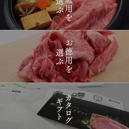
2026-
[ギフト] A5等級神戸牛
1397
03-15
長野県
プレミアム霜降りももす
17:26:00
きやき 200g~1kg
2026-
神戸牛目録 選べるセッ
1398
03-15
東京都
ト ８千円
16:35:00
2026-
[訳あり][家庭用] A5等級
1399
03-15
兵庫県
神戸牛 フィレステーキ
14:10:00
2026-
[家庭用] A5等級神戸牛
1400
03-15
兵庫県
シャトーブリアンステー
14:10:00
キ 150ｇ(1枚)
2026-
神戸牛ギフトセット 1万