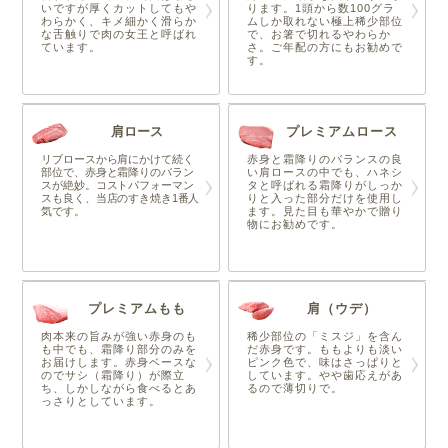
いですが厚くカットしてもや
ります。1頭から数100グラ
わらかく、キメ細かく滑らか
ムしか取れない極上稀少部位
な舌触りで肉の女王と呼ばれ
で、お箸で切れるやわらか
ています。
さ。ご年配の方にもお勧めで
す。
肩ロース
プレミアムロース
リブロースから肩にかけて続く
赤身と霜降りのバランスの良
部位で、赤身と霜降りのバラン
い肩ロースの中でも、ハネシ
スが絶妙。コストパフォーマン
タと呼ばれる霜降りがしっか
スも良く、当店のすき焼き1番人
りと入った部分だけを使用し
気です。
ます。見た目も華やかで贈り
物にお勧めです。
プレミアムもも
肩（ウデ）
肉本来の旨みが強い赤身のも
稀少部位の「ミスジ」を含ん
も中でも、霜降り部分のみを
だ赤身です。ももよりも淡い
お届けします。赤身ベースな
ピンク色で、味はさっぱりと
のでサシ（霜降り）が際立
しています。やや歯応えがあ
ち、しかしながら食べるとあ
るので薄切りで。
っさりとしています。