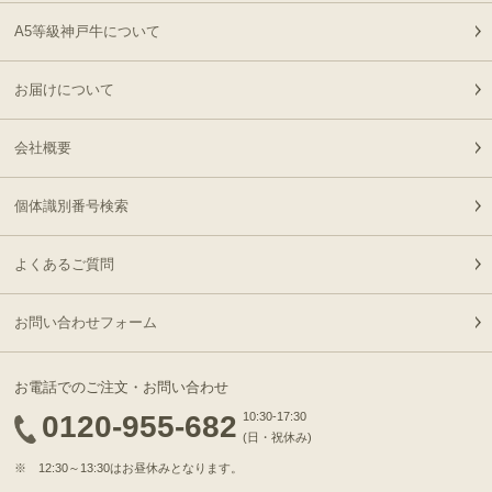
2026-
神戸牛カタログギフト
A5等級神戸牛について
21
08-04
兵庫県
１万５千円
21:52:00
お届けについて
2026-
[ギフト] A5等級神戸牛
22
08-04
東京都
ランプステーキ 200ｇ
20:45:00
会社概要
~1kg
2026-
[ギフト] A5等級神戸牛
23
08-04
兵庫県
サーロインステーキ
個体識別番号検索
20:41:00
200ｇ~1kg
2026-
神戸牛食べ比べセット 焼
よくあるご質問
24
08-04
兵庫県
肉懐石「彩」◆焼肉
20:31:00
2026-
お問い合わせフォーム
神戸牛食べ比べセット 焼
25
08-04
兵庫県
肉懐石「彩」◆焼肉
20:18:00
お電話でのご注文・お問い合わせ
2026-
神戸牛 食べ比べセット
0120-955-682
10:30-17:30
26
08-04
静岡県
ステーキ懐石◆ステーキ
(日・祝休み)
19:16:00
※ 12:30～13:30はお昼休みとなります。
2026-
[家庭用] A5等級神戸牛