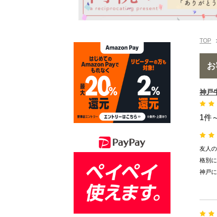
TOP
お
神戸
1件
友人の
格別に
神戸に