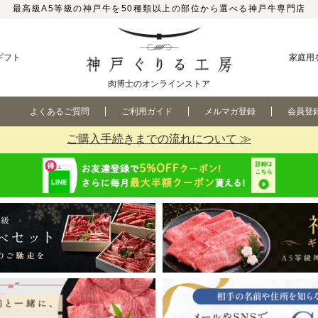
最高級A5等級の神戸牛を50種類以上の部位から選べる神戸牛専門店
ギフト
家庭用
肉博士のオンラインストア
よくあるご質問
ご利用ガイド
メルマガ登録
会員登
ご購入手続きまでの流れについて ≫