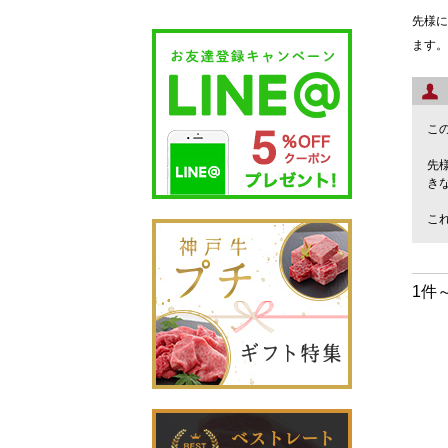
先様に
ます。
こ
先
き
こ
1件