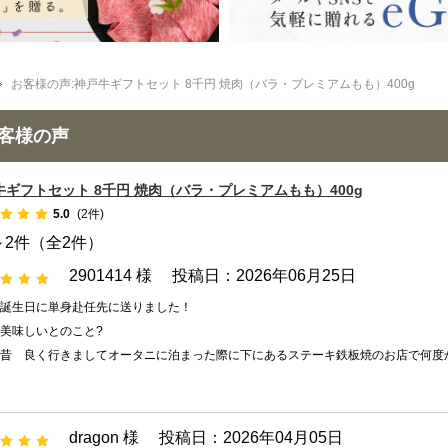
お客様の声:神戸牛ギフトセット 8千円 焼肉（バラ・プレミアムもも）400g
客様の声
牛ギフトセット 8千円 焼肉（バラ・プレミアムもも）400g
5.0
(2件)
～2件（全2件）
2901414 様
投稿日：2026年06月25日
誕生日に単身赴任先に送りました！
美味しいとのこと?
昔 良く行きましてオータニに泊まった際に下にあるステーキ鉄板焼のお店で何度
dragon 様
投稿日：2026年04月05日