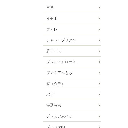
三角
イチボ
フィレ
シャトーブリアン
肩ロース
プレミアムロース
プレミアムもも
肩（ウデ）
バラ
特選もも
プレミアムバラ
ブロック肉