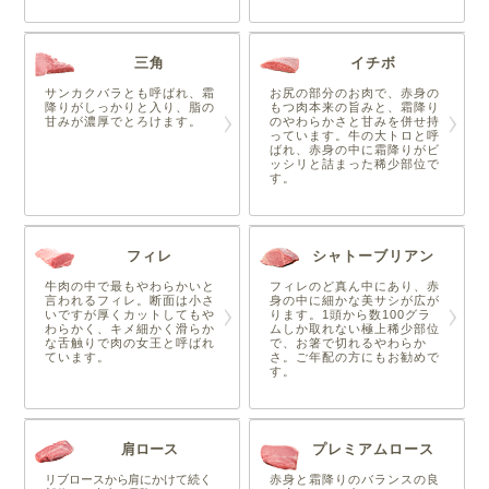
三角
イチボ
サンカクバラとも呼ばれ、霜
お尻の部分のお肉で、赤身の
降りがしっかりと入り、脂の
もつ肉本来の旨みと、霜降り
甘みが濃厚でとろけます。
のやわらかさと甘みを併せ持
っています。牛の大トロと呼
ばれ、赤身の中に霜降りがビ
ッシリと詰まった稀少部位で
す。
フィレ
シャトーブリアン
牛肉の中で最もやわらかいと
フィレのど真ん中にあり、赤
言われるフィレ。断面は小さ
身の中に細かな美サシが広が
いですが厚くカットしてもや
ります。1頭から数100グラ
わらかく、キメ細かく滑らか
ムしか取れない極上稀少部位
な舌触りで肉の女王と呼ばれ
で、お箸で切れるやわらか
ています。
さ。ご年配の方にもお勧めで
す。
肩ロース
プレミアムロース
リブロースから肩にかけて続く
赤身と霜降りのバランスの良