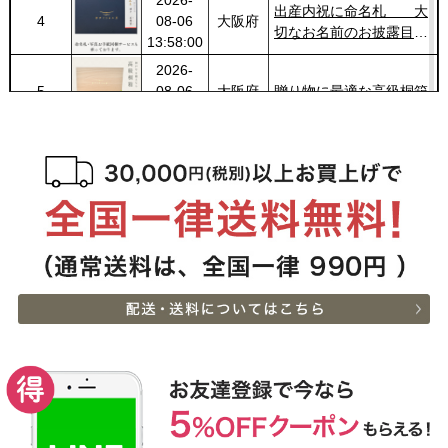
2026-
レミアムもも[200g]）ス
出産内祝に命名札 大
4
08-06
大阪府
ライス肉
切なお名前のお披露目に
13:58:00
（商品と一緒にご購入下
2026-
さい）
5
08-06
大阪府
贈り物に最適な高級桐箱
13:58:00
2026-
神戸牛ギフトセット 1万
6
08-06
大阪府
円 赤身セット すきやき
13:18:00
（かた（ウデ）・プレミ
2026-
アム霜降りもも）450g
出産内祝に命名札 大
7
08-06
大阪府
切なお名前のお披露目に
13:18:00
（商品と一緒にご購入下
2026-
さい）
神奈川
神戸牛カタログギフト
8
08-06
県
８千円
12:40:00
2026-
神戸牛食べ比べセット 焼
9
08-06
東京都
肉懐石「極」◆焼肉
11:40:00
2026-
神戸牛カタログギフト
10
08-06
兵庫県