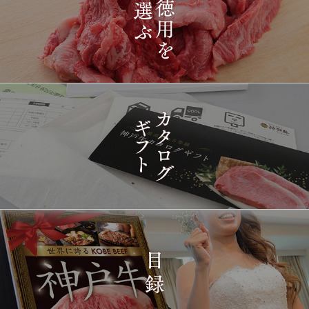
1406
03-15
長野県
プレミアム霜降りももす
17:26:00
きやき 200g~1kg
2026-
神戸牛目録 選べるセッ
1407
03-15
東京都
ト ８千円
16:35:00
2026-
[訳あり][家庭用] A5等級
1408
03-15
兵庫県
神戸牛 フィレステーキ
14:10:00
2026-
[家庭用] A5等級神戸牛
1409
03-15
兵庫県
シャトーブリアンステー
14:10:00
キ 150ｇ(1枚)
2026-
神戸牛ギフトセット 1万
1410
03-15
東京都
5千円 焼肉（肩ロース・
12:23:00
プレミアムもも）650g
2026-
神戸牛カタログギフト
1411
03-15
宮城県
１万円
08:48:00
2026-
神戸牛 食べ比べお重 二
1412
03-14
大分県
段