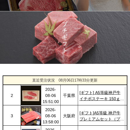
22:21:00
2026-
神戸牛目録 選べるセッ
1413
03-14
大阪府
ト １万円 2個セット
20:55:00
2026-
神奈川
[訳あり][家庭用] A5等級
1414
03-14
県
神戸牛 サーロインステー
20:48:00
キ 200g
2026-
神戸牛カタログギフト
1415
03-14
福岡県
１万円
18:00:00
2026-
[ギフト] A5等級神戸牛
1
08-06
千葉県
ランプステーキ 200ｇ
直近受注状況
08月06日17時33分更新
15:51:00
~1kg
2026-
[ギフト] A5等級神戸牛
2
08-06
千葉県
イチボステーキ 150ｇ(1
15:51:00
枚)
2026-
[ギフト]A5等級 神戸牛
3
08-06
大阪府
プレミアムセット（プレ
13:58:00
ミアムロース[200g]・プ