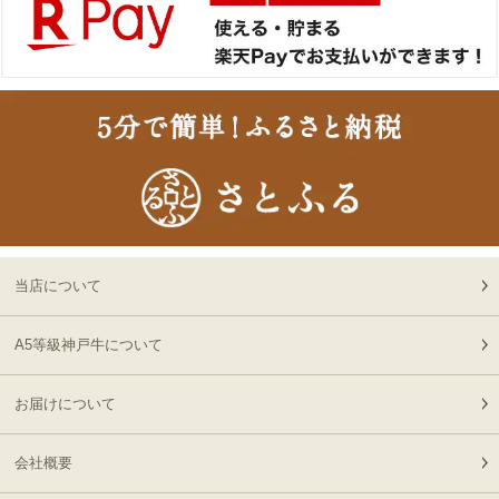
2026-
神奈川
［家庭用］A5等級神戸牛
17
08-05
県
ハンバーグステーキ
15:10:00
150ｇ×4個
2026-
神戸牛食べ比べセット 焼
18
08-05
福岡県
肉懐石「彩」◆焼肉
14:50:00
2026-
神戸牛食べ比べセット 焼
19
08-05
福岡県
肉懐石「彩」◆焼肉
14:50:00
2026-
[家庭用] A5等級神戸牛
20
08-05
東京都
サーロインステーキ
当店について
12:19:00
200ｇ〜1kg
2026-
[お徳用]【最高級】神戸
A5等級神戸牛について
21
08-05
大阪府
牛 極上 すじ肉
10:39:00
お届けについて
2026-
[家庭用] A5等級神戸牛
22
08-05
北海道
フィレステーキ 150ｇ(1
09:30:00
会社概要
枚)
2026-
神戸牛食べ比べセット 焼