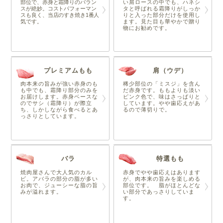
部位で、赤身と霜降りのバラン
い肩ロースの中でも、ハネシ
スが絶妙。コストパフォーマン
タと呼ばれる霜降りがしっか
スも良く、当店のすき焼き1番人
りと入った部分だけを使用し
気です。
ます。見た目も華やかで贈り
物にお勧めです。
プレミアムもも
肩（ウデ）
肉本来の旨みが強い赤身のも
稀少部位の「ミスジ」を含ん
も中でも、霜降り部分のみを
だ赤身です。ももよりも淡い
お届けします。赤身ベースな
ピンク色で、味はさっぱりと
のでサシ（霜降り）が際立
しています。やや歯応えがあ
ち、しかしながら食べるとあ
るので薄切りで。
っさりとしています。
バラ
特選もも
焼肉屋さんで大人気のカル
赤身でやや歯応えはあります
ビ。アバラの部分の脂が多い
が、肉本来の旨みを楽しめる
お肉で、ジューシーな脂の旨
部位です。 脂がほとんどな
みが溢れます。
い部分であっさりしていま
す。