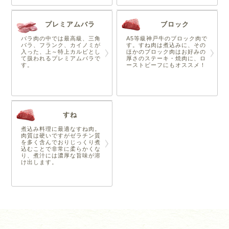
プレミアムバラ
ブロック
バラ肉の中では最高級、三角
A5等級神戸牛のブロック肉で
バラ、フランク、カイノミが
す。すね肉は煮込みに、その
入った、上～特上カルビとし
ほかのブロック肉はお好みの
て扱われるプレミアムバラで
厚さのステーキ・焼肉に、ロ
す。
ーストビーフにもオススメ！
すね
煮込み料理に最適なすね肉。
肉質は硬いですがゼラチン質
を多く含んでおりじっくり煮
込むことで非常に柔らかくな
り、煮汁には濃厚な旨味が溶
け出します。