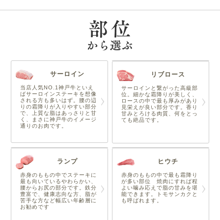
サーロイン
リブロース
当店人気NO.1神戸牛といえ
サーロインと繋がった高級部
ばサーロインステーキを想像
位。細かな霜降りが美しく、
される方も多いはず。腰の辺
ロースの中で最も厚みがあり
りの霜降りが入りやすい部分
見栄えが良い部分です。香り
で、上質な脂はあっさりと甘
甘みとろける肉質、何をとっ
く、まさに神戸牛のイメージ
ても絶品です。
通りのお肉です。
ランプ
ヒウチ
赤身のももの中でステーキに
赤身のももの中で最も霜降り
最も向いているやわらかい、
が多い部位 焼肉にすれば程
腰からお尻の部分です。鉄分
よい噛み応えで脂の甘みを堪
豊富で、健康志向な方、脂が
能できます。トモサンカクと
苦手な方など幅広い年齢層に
も呼ばれます。
お勧めです