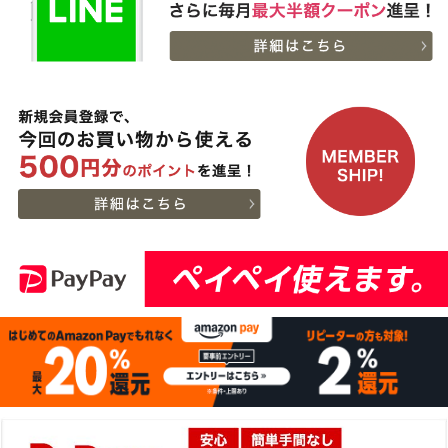
１万５千円
06:55:00
2026-
[お徳用]A5等級 神戸牛
11
08-06
北海道
ミンチ（ひき肉 挽き肉）
02:32:00
400g 【冷凍発送】
2026-
A5等級 神戸牛 もも ブロ
12
08-05
東京都
ック 500g
21:56:00
2026-
神戸牛目録 選べるセッ
13
08-05
大阪府
ト ８千円
21:19:00
2026-
[ギフト] A5等級神戸牛
14
08-05
愛知県
プレミアム霜降りロース
21:10:00
すきやき 200g~1kg
2026-
神戸牛カタログギフト
15
08-05
長野県
１万円
19:09:00
2026-
神戸牛食べ比べセット 焼
16
08-05
大阪府
肉懐石「彩」◆焼肉
16:59:00